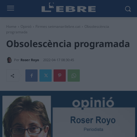
Home
Opinió
Firmes setmanarilebre.cat
Obsolescència
programada
Obsolescència programada
Per
Roser Royo
2022-04-17 08:30:45