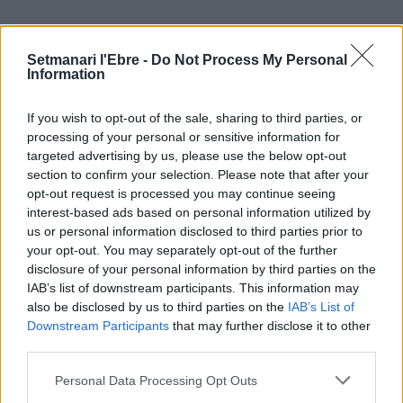
ÚLTIMES NOTÍCIES
Setmanari l'Ebre -
Do Not Process My Personal
Information
Els vestits de paper guanyen força
If you wish to opt-out of the sale, sharing to third parties, or
enguany amb més modistes i gairebé
40 peces a concurs
processing of your personal or sensitive information for
targeted advertising by us, please use the below opt-out
31 de juliol de 2026
section to confirm your selection. Please note that after your
opt-out request is processed you may continue seeing
“L’eclipsi serà una oportunitat també
interest-based ads based on personal information utilized by
per a gaudir de les Festes Majors
us or personal information disclosed to third parties prior to
d’Amposta”
your opt-out. You may separately opt-out of the further
31 de juliol de 2026
disclosure of your personal information by third parties on the
IAB’s list of downstream participants. This information may
also be disclosed by us to third parties on the
IAB’s List of
Blaumut lidera el cartell musical de les
Downstream Participants
that may further disclose it to other
Festes
third parties.
31 de juliol de 2026
Personal Data Processing Opt Outs