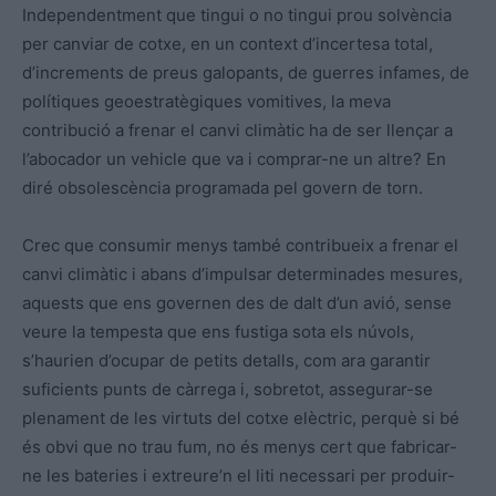
Independentment que tingui o no tingui prou solvència
per canviar de cotxe, en un context d’incertesa total,
d’increments de preus galopants, de guerres infames, de
polítiques geoestratègiques vomitives, la meva
contribució a frenar el canvi climàtic ha de ser llençar a
l’abocador un vehicle que va i comprar-ne un altre? En
diré obsolescència programada pel govern de torn.
Crec que consumir menys també contribueix a frenar el
canvi climàtic i abans d’impulsar determinades mesures,
aquests que ens governen des de dalt d’un avió, sense
veure la tempesta que ens fustiga sota els núvols,
s’haurien d’ocupar de petits detalls, com ara garantir
suficients punts de càrrega i, sobretot, assegurar-se
plenament de les virtuts del cotxe elèctric, perquè si bé
és obvi que no trau fum, no és menys cert que fabricar-
ne les bateries i extreure’n el liti necessari per produir-