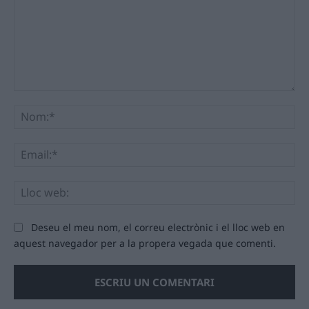
Comentari:
No
Ema
Llo
we
Deseu el meu nom, el correu electrònic i el lloc web en
aquest navegador per a la propera vegada que comenti.