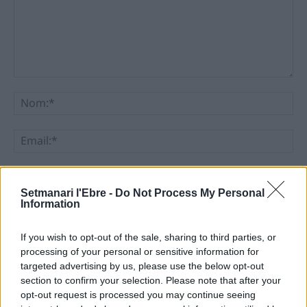
Comentari:
No
Ema
Llo
we
Setmanari l'Ebre -
Do Not Process My Personal
Information
Deseu el meu nom, el correu electrònic i el lloc web en
aquest navegador per a la propera vegada que comenti.
If you wish to opt-out of the sale, sharing to third parties, or
processing of your personal or sensitive information for
targeted advertising by us, please use the below opt-out
section to confirm your selection. Please note that after your
opt-out request is processed you may continue seeing