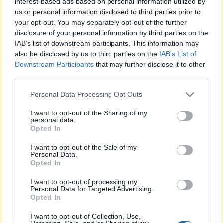
interest-based ads based on personal information utilized by
us or personal information disclosed to third parties prior to
ÚLTIMES NOTÍCIES
your opt-out. You may separately opt-out of the further
disclosure of your personal information by third parties on the
IAB’s list of downstream participants. This information may
Blaumut lidera el cartell musical de les
also be disclosed by us to third parties on the
IAB’s List of
Festes
Downstream Participants
that may further disclose it to other
31 de juliol de 2026
third parties.
Personal Data Processing Opt Outs
Caçadors de subvencions
I want to opt-out of the Sharing of my
30 de juliol de 2026
personal data.
Opted In
I want to opt-out of the Sale of my
Personal Data.
Amposta viurà unes festes amb més
Opted In
de 200 actes i l’expectació per l’eclipsi
I want to opt-out of processing my
31 de juliol de 2026
Personal Data for Targeted Advertising.
Opted In
I want to opt-out of Collection, Use,
Només 3 de cada 10 turistes visiten la
Retention, Sale, and/or Sharing of my