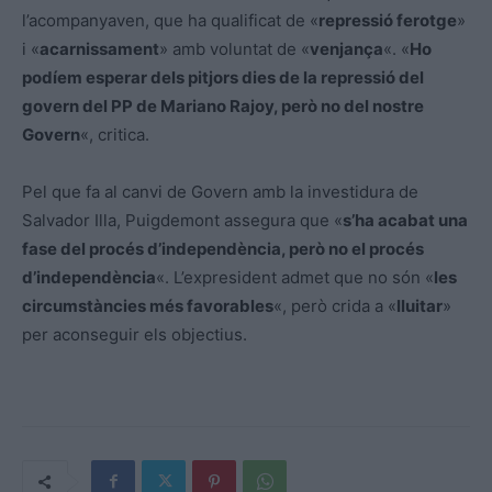
l’acompanyaven, que ha qualificat de «
repressió ferotge
»
i «
acarnissament
» amb voluntat de «
venjança
«. «
Ho
podíem esperar dels pitjors dies de la repressió del
govern del PP de Mariano Rajoy, però no del nostre
Govern
«, critica.
Pel que fa al canvi de Govern amb la investidura de
Salvador Illa, Puigdemont assegura que «
s’ha acabat una
fase del procés d’independència, però no el procés
d’independència
«. L’expresident admet que no són «
les
circumstàncies més favorables
«, però crida a «
lluitar
»
per aconseguir els objectius.