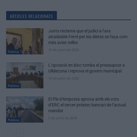
ARTICLES RELACIONATS
Junts reclama que el judici a l’ara
alcaldable Ferré per les dietes se faça com
més aviat millor
10 de juliol de 2026
Política
L’oposició en bloc tomba el pressupost a
Ulldecona i reprova el govern municipal
10 de juliol de 2026
Política
El Ple d’Amposta aprova amb els vots
d’ERC el tercer préstec bancari de l’actual
mandat
3 de juliol de 2026
Política