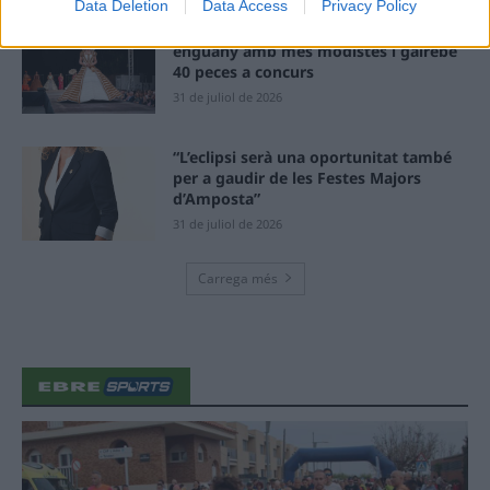
Data Deletion
Data Access
Privacy Policy
Els vestits de paper guanyen força
enguany amb més modistes i gairebé
40 peces a concurs
31 de juliol de 2026
“L’eclipsi serà una oportunitat també
per a gaudir de les Festes Majors
d’Amposta”
31 de juliol de 2026
Carrega més