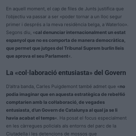
En aquell moment, el cap de files de Junts justifica que
l’objectiu va passar a ser «poder tornar a un lloc segur
primer i després a la meva residència belga, a Waterloo».
Segons diu, «
cal denunciar internacionalment un estat
espanyol que no es comporta de manera democràtica,
que permet que jutges del Tribunal Suprem burlin lleis
que aprova el seu Parlament
«.
La «col·laboració entusiasta» del Govern
D’altra banda, Carles Puigdemont també admet que «
no
podia imaginar que en aquesta estratègica de rebel·lió
comptarien amb la col·laboració, de vegades
entusiasta, d’un Govern de Catalunya al qual ja se li
havia acabat el temps
«. Ha posat el focus especialment
en les càrregues policials als entorns del parc de la
Ciutadella i les detencions de mossos que