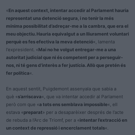
«
En aquest context, intentar accedir al Parlament hauria
representat una detenció segura, i no tenir la més
mínima possibilitat d’adreçar-me a la cambra, que era el
meu objectiu. Hauria equivalgut a un lliurament voluntari
perquè es fes efectiva la meva detenció
«, lamenta
l’expresident. «
Mai no he volgut entregar-me a una
autoritat judicial que ni és competent per a perseguir-
nos, ni té gens d’interès a fer justícia. Allò que pretén és
fer política
«.
En aquest sentit, Puigdemont assenyala que sabia a
què «
s’arriscava
«, que va intentar accedir al Parlament
però com que «
a tots ens semblava impossible
«, ell
estava «
preparat
» per a desaparèixer després de l’acte
de rebuda a l’Arc de Triomf, per a «
intentar l’extracció en
un context de repressió i encerclament totals
«.