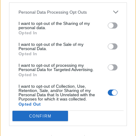
third parties.
aquest navegador per a la propera vegada que comenti.
Personal Data Processing Opt Outs
I want to opt-out of the Sharing of my
personal data.
Opted In
I want to opt-out of the Sale of my
Personal Data.
Opted In
ÚLTIMES NOTÍCIES
I want to opt-out of processing my
L’Ajuntament de Tortosa amplia el
Personal Data for Targeted Advertising.
Opted In
termini de les obres de l’aparcament
dels terrenys de Renfe per les altes
I want to opt-out of Collection, Use,
temperatures
Retention, Sale, and/or Sharing of my
7 d'agost de 2026
Personal Data that Is Unrelated with the
Purposes for which it was collected.
Opted Out
Amposta recupera les Cases del Castell
i culmina un projecte estratègic que
CONFIRM
vincula patrimoni, turisme i
gastronomia
6 d'agost de 2026