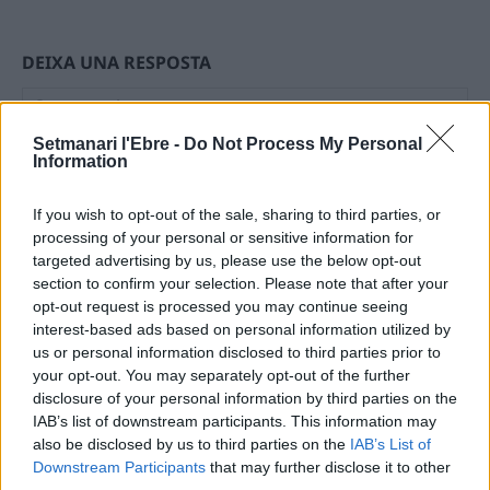
DEIXA UNA RESPOSTA
Setmanari l'Ebre -
Do Not Process My Personal
Information
If you wish to opt-out of the sale, sharing to third parties, or
processing of your personal or sensitive information for
targeted advertising by us, please use the below opt-out
Comentari:
section to confirm your selection. Please note that after your
No
opt-out request is processed you may continue seeing
interest-based ads based on personal information utilized by
us or personal information disclosed to third parties prior to
Ema
your opt-out. You may separately opt-out of the further
disclosure of your personal information by third parties on the
IAB’s list of downstream participants. This information may
Llo
also be disclosed by us to third parties on the
IAB’s List of
we
Downstream Participants
that may further disclose it to other
Deseu el meu nom, el correu electrònic i el lloc web en