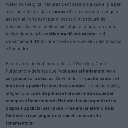
Waterloo (Bèlgica), l’expresident assenyala que el pla per
a desaparèixer estava «
preparat
» en cas que no pogués
accedir al Parlament per al debat d’investidura de
Salvador Illa. En el mateix missatge, el diputat de Junts
també denuncia la «
col·laboració entusiasta
» del
Departament d’Interior a través de l’operatiu dels Mossos
d’Esquadra.
En un vídeo de vuit minuts des de Waterloo, Carles
Puigdemont defensa que «
volia ser al Parlament per a
ser present a la sessió
» d’investidura i «
poder exercir el
meu dret a parlar i el meu dret a votar
«. No obstant això,
afegeix que «
des de primera hora del matí va quedar
clar que el Departament d’Interior havia organitzat un
dispositiu policial per impedir-me entrar al Parc de la
Ciutadella i que pogués exercir els meus drets
fonamentals
«.