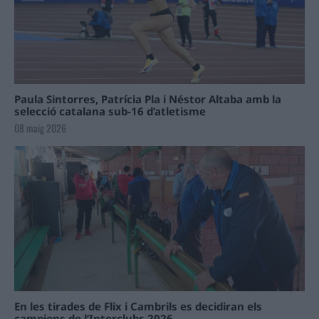
Paula Sintorres, Patrícia Pla i Néstor Altaba amb la
selecció catalana sub-16 d’atletisme
08 maig 2026
En les tirades de Flix i Cambrils es decidiran els
campions de l’Interclubs 2026