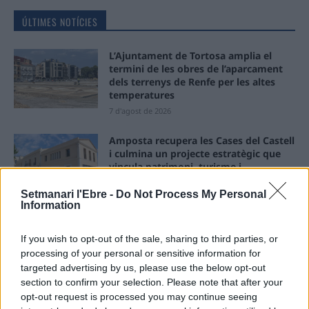
ÚLTIMES NOTÍCIES
L’Ajuntament de Tortosa amplia el
termini de les obres de l’aparcament
dels terrenys de Renfe per les altes
temperatures
7 d'agost de 2026
Amposta recupera les Cases del Castell
i culmina un projecte estratègic que
vincula patrimoni, turisme i
gastronomia
Setmanari l'Ebre -
Do Not Process My Personal
6 d'agost de 2026
Information
Els vestits de paper guanyen força
enguany amb més modistes i gairebé
If you wish to opt-out of the sale, sharing to third parties, or
40 peces a concurs
processing of your personal or sensitive information for
targeted advertising by us, please use the below opt-out
31 de juliol de 2026
section to confirm your selection. Please note that after your
opt-out request is processed you may continue seeing
“L’eclipsi serà una oportunitat també