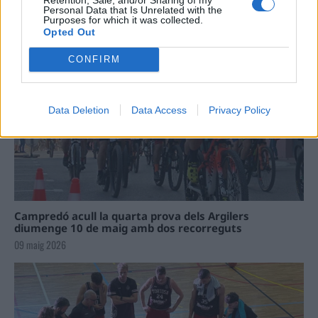
La Cursa de l’Aldea segona d’etiqueta d’or de la
Personal Data that Is Unrelated with the
Purposes for which it was collected.
Running Sèries Terres de l’Ebre
Opted Out
09 maig 2026
CONFIRM
Data Deletion
Data Access
Privacy Policy
Campredó acull la quarta prova dels Argilers
diumenge 10 de maig amb dos recorreguts
09 maig 2026