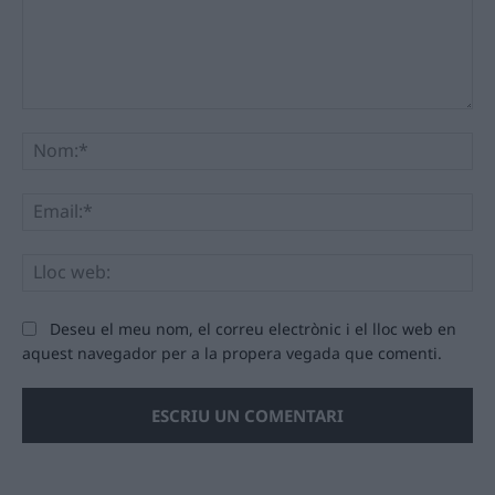
Comentari:
No
Ema
Llo
we
Deseu el meu nom, el correu electrònic i el lloc web en
aquest navegador per a la propera vegada que comenti.