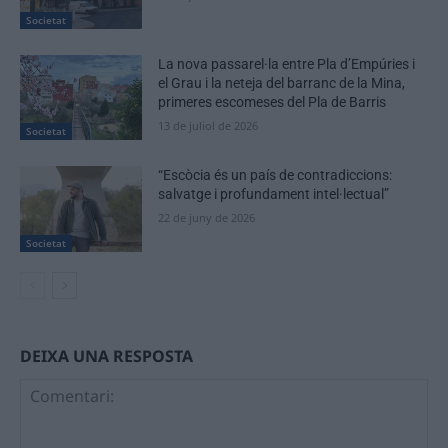
Societat
La nova passarel·la entre Pla d’Empúries i
el Grau i la neteja del barranc de la Mina,
primeres escomeses del Pla de Barris
13 de juliol de 2026
Societat
“Escòcia és un país de contradiccions:
salvatge i profundament intel·lectual”
22 de juny de 2026
Societat
DEIXA UNA RESPOSTA