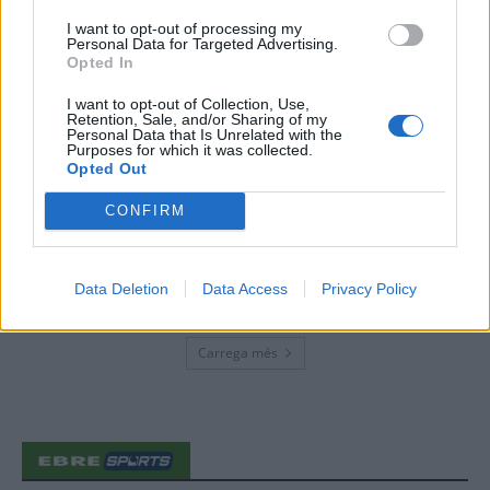
40 peces a concurs
I want to opt-out of processing my
Personal Data for Targeted Advertising.
31 de juliol de 2026
Opted In
I want to opt-out of Collection, Use,
“L’eclipsi serà una oportunitat també
Retention, Sale, and/or Sharing of my
per a gaudir de les Festes Majors
Personal Data that Is Unrelated with the
d’Amposta”
Purposes for which it was collected.
Opted Out
31 de juliol de 2026
CONFIRM
Blaumut lidera el cartell musical de les
Festes
31 de juliol de 2026
Data Deletion
Data Access
Privacy Policy
Carrega més