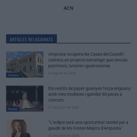
ACN
ARTICLES RELACIONATS
Amposta recupera les Cases del Castell i
culmina un projecte estratègic que vincula
patrimoni, turisme i gastronomia
6 d'agost de 2026
Cultura
Els vestits de paper guanyen força enguany
amb més modistes i gairebé 40 peces a
concurs
31 de juliol de 2026
Festes
“L’eclipsi serà una oportunitat també per a
gaudir de les Festes Majors d’Amposta”
31 de juliol de 2026