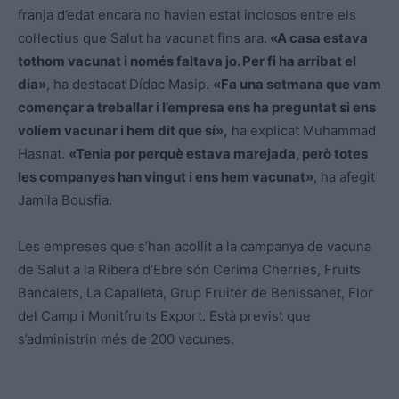
franja d’edat encara no havien estat inclosos entre els
col·lectius que Salut ha vacunat fins ara.
«A casa estava
tothom vacunat i només faltava jo. Per fi ha arribat el
dia»
, ha destacat Dídac Masip.
«Fa una setmana que vam
començar a treballar i l’empresa ens ha preguntat si ens
volíem vacunar i hem dit que sí»,
ha explicat Muhammad
Hasnat.
«Tenia por perquè estava marejada, però totes
les companyes han vingut i ens hem vacunat»
, ha afegit
Jamila Bousfia.
Les empreses que s’han acollit a la campanya de vacuna
de Salut a la Ribera d’Ebre són Cerima Cherries, Fruits
Bancalets, La Capalleta, Grup Fruiter de Benissanet, Flor
del Camp i Monitfruits Export. Està previst que
s’administrin més de 200 vacunes.