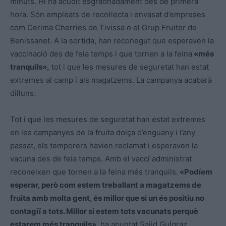
minuts. Hi ha acudit esgraonadament des de primera
hora. Són empleats de recol·lecta i envasat d’empreses
com Cerima Cherries de Tivissa o el Grup Fruiter de
Benissanet. A la sortida, han reconegut que esperaven la
vaccinació des de feia temps i que tornen a la feina
«més
tranquils»,
tot i que les mesures de seguretat han estat
extremes al camp i als magatzems. La campanya acabarà
dilluns.
Tot i que les mesures de seguretat han estat extremes
en les campanyes de la fruita dolça d’enguany i l’any
passat, els temporers havien reclamat i esperaven la
vacuna des de feia temps. Amb el vaccí administrat
reconeixen que tornen a la feina més tranquils.
«Podíem
esperar, però com estem treballant a magatzems de
fruita amb molta gent, és millor que si un és positiu no
contagiï a tots. Millor si estem tots vacunats perquè
estarem més tranquils»
, ha apuntat Sajid Gulgraz,