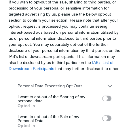
If you wish to opt-out of the sale, sharing to third parties, or
Llo
processing of your personal or sensitive information for
we
targeted advertising by us, please use the below opt-out
section to confirm your selection. Please note that after your
Deseu el meu nom, el correu electrònic i el lloc web en
opt-out request is processed you may continue seeing
aquest navegador per a la propera vegada que comenti.
interest-based ads based on personal information utilized by
us or personal information disclosed to third parties prior to
your opt-out. You may separately opt-out of the further
disclosure of your personal information by third parties on the
IAB’s list of downstream participants. This information may
also be disclosed by us to third parties on the
IAB’s List of
Downstream Participants
that may further disclose it to other
ÚLTIMES NOTÍCIES
third parties.
Personal Data Processing Opt Outs
Amposta recupera les Cases del Castell
i culmina un projecte estratègic que
I want to opt-out of the Sharing of my
vincula patrimoni, turisme i
personal data.
gastronomia
Opted In
6 d'agost de 2026
I want to opt-out of the Sale of my
Personal Data.
Els vestits de paper guanyen força
Opted In
enguany amb més modistes i gairebé