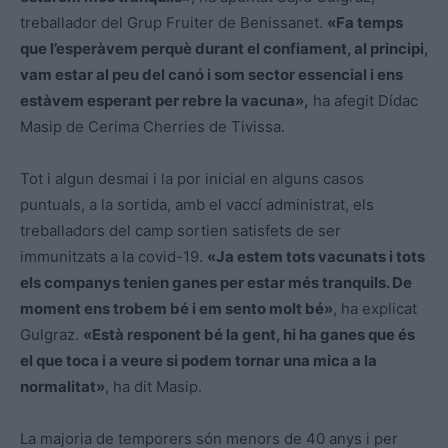
treballador del Grup Fruiter de Benissanet.
«Fa temps
que l’esperàvem perquè durant el confiament, al principi,
vam estar al peu del canó i som sector essencial i ens
estàvem esperant per rebre la vacuna»,
ha afegit Dídac
Masip de Cerima Cherries de Tivissa.
Tot i algun desmai i la por inicial en alguns casos
puntuals, a la sortida, amb el vaccí administrat, els
treballadors del camp sortien satisfets de ser
immunitzats a la covid-19.
«Ja estem tots vacunats i tots
els companys tenien ganes per estar més tranquils. De
moment ens trobem bé i em sento molt bé»
, ha explicat
Gulgraz.
«Està responent bé la gent, hi ha ganes que és
el que toca i a veure si podem tornar una mica a la
normalitat»
, ha dit Masip.
La majoria de temporers són menors de 40 anys i per