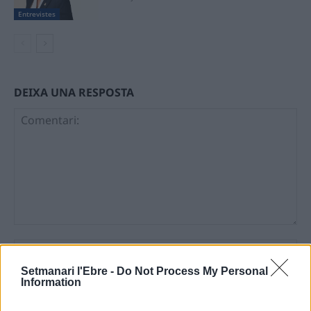
Entrevistes
DEIXA UNA RESPOSTA
Comentari:
No
Setmanari l'Ebre -
Do Not Process My Personal
Information
Ema