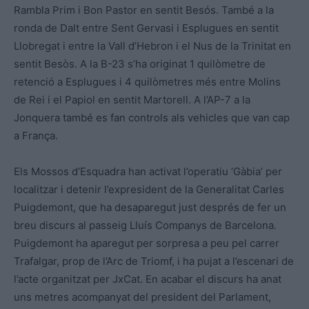
Rambla Prim i Bon Pastor en sentit Besós. També a la
ronda de Dalt entre Sent Gervasi i Esplugues en sentit
Llobregat i entre la Vall d’Hebron i el Nus de la Trinitat en
sentit Besòs. A la B-23 s’ha originat 1 quilòmetre de
retenció a Esplugues i 4 quilòmetres més entre Molins
de Rei i el Papiol en sentit Martorell. A l’AP-7 a la
Jonquera també es fan controls als vehicles que van cap
a França.
Els Mossos d’Esquadra han activat l’operatiu ‘Gàbia’ per
localitzar i detenir l’expresident de la Generalitat Carles
Puigdemont, que ha desaparegut just després de fer un
breu discurs al passeig Lluís Companys de Barcelona.
Puigdemont ha aparegut per sorpresa a peu pel carrer
Trafalgar, prop de l’Arc de Triomf, i ha pujat a l’escenari de
l’acte organitzat per JxCat. En acabar el discurs ha anat
uns metres acompanyat del president del Parlament,