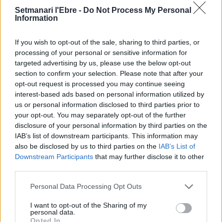
L’Ajuntament de Tortosa amplia el
Setmanari l'Ebre -
Do Not Process My Personal
termini de les obres de l’aparcament
Information
dels terrenys de Renfe per les altes
temperatures
If you wish to opt-out of the sale, sharing to third parties, or
7 d'agost de 2026
processing of your personal or sensitive information for
targeted advertising by us, please use the below opt-out
Amposta recupera les Cases del Castell
i culmina un projecte estratègic que
section to confirm your selection. Please note that after your
vincula patrimoni, turisme i
opt-out request is processed you may continue seeing
gastronomia
interest-based ads based on personal information utilized by
6 d'agost de 2026
us or personal information disclosed to third parties prior to
your opt-out. You may separately opt-out of the further
Els vestits de paper guanyen força
disclosure of your personal information by third parties on the
enguany amb més modistes i gairebé
IAB’s list of downstream participants. This information may
40 peces a concurs
also be disclosed by us to third parties on the
IAB’s List of
31 de juliol de 2026
Downstream Participants
that may further disclose it to other
third parties.
“L’eclipsi serà una oportunitat també
Personal Data Processing Opt Outs
per a gaudir de les Festes Majors
d’Amposta”
I want to opt-out of the Sharing of my
personal data.
31 de juliol de 2026
Opted In