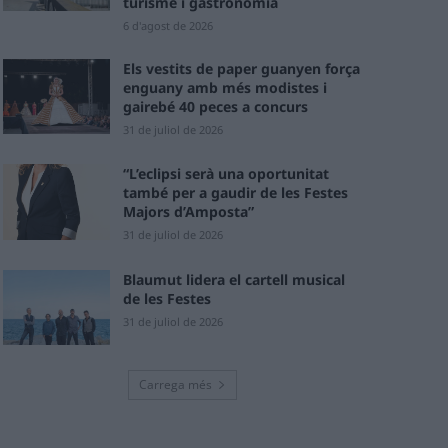
turisme i gastronomia
6 d'agost de 2026
Els vestits de paper guanyen força
enguany amb més modistes i
gairebé 40 peces a concurs
31 de juliol de 2026
“L’eclipsi serà una oportunitat
també per a gaudir de les Festes
Majors d’Amposta”
31 de juliol de 2026
Blaumut lidera el cartell musical
de les Festes
31 de juliol de 2026
Carrega més