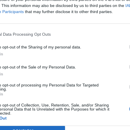
. This information may also be disclosed by us to third parties on the
IA
Participants
that may further disclose it to other third parties.
l Data Processing Opt Outs
o opt-out of the Sharing of my personal data.
In
o opt-out of the Sale of my Personal Data.
In
to opt-out of processing my Personal Data for Targeted
ing.
In
o opt-out of Collection, Use, Retention, Sale, and/or Sharing
ersonal Data that Is Unrelated with the Purposes for which it
Entrevistes
lected.
Out
per guanyen força
“L’eclipsi serà una oportunitat també per a
modistes i gairebé 40
gaudir de les Festes Majors d’Amposta”