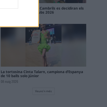
En les tirades de Flix i Cambrils es decidiran els
campions de l’Interclubs 2026
08 maig 2026
La tortosina Cinta Talarn, campiona d’Espanya
de 10 balls solo júnior
08 maig 2026
Veure'n més