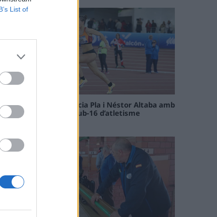
B’s List of
Paula Sintorres, Patrícia Pla i Néstor Altaba amb
la selecció catalana sub-16 d’atletisme
08 maig 2026