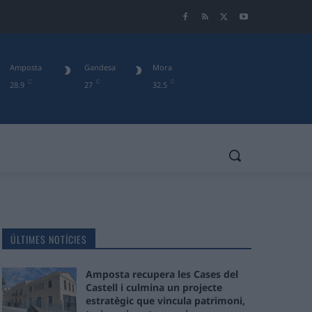
Amposta
Gandesa
Mora
C
C
C
28.9
27
32.5
ÚLTIMES NOTÍCIES
Amposta recupera les Cases del
Castell i culmina un projecte
estratègic que vincula patrimoni,