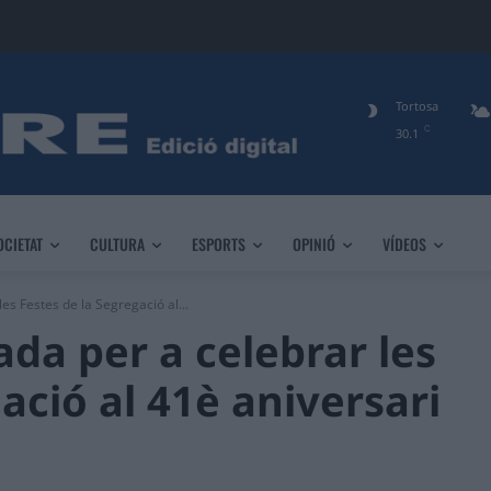
Tortosa
C
30.1
OCIETAT
CULTURA
ESPORTS
OPINIÓ
VÍDEOS
s Festes de la Segregació al...
da per a celebrar les
ació al 41è aniversari