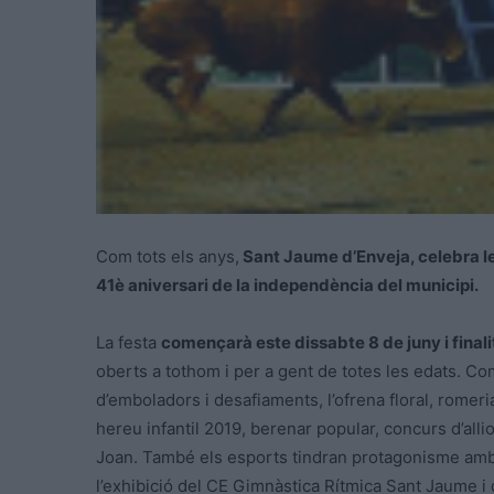
Com tots els anys,
Sant Jaume d’Enveja, celebra l
41è aniversari de la independència del municipi.
La festa
començarà este dissabte 8 de juny i finalit
oberts a tothom i per a gent de totes les edats. Com
d’emboladors i desafiaments, l’ofrena floral, romeria,
hereu infantil 2019, berenar popular, concurs d’all
Joan. També els esports tindran protagonisme amb l
l’exhibició del CE Gimnàstica Rítmica Sant Jaume i d