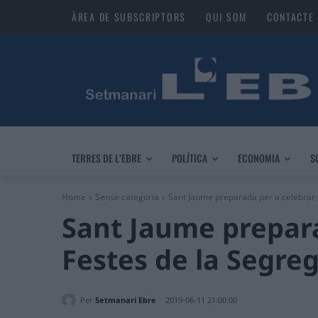
ÀREA DE SUBSCRIPTORS
QUI SOM
CONTACTE
TERRES DE L’EBRE
POLÍTICA
ECONOMIA
S
Home
Sense categoria
Sant Jaume preparada per a celebrar le
Sant Jaume prepara
Festes de la Segreg
Per
Setmanari Ebre
2019-06-11 21:00:00