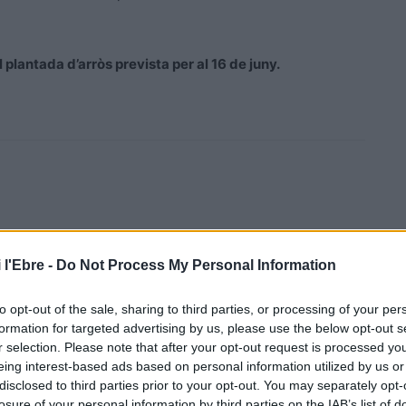
plantada d’arròs prevista per al 16 de juny.
 l'Ebre -
Do Not Process My Personal Information
Article següent
Carlós Alós i Àlex Accensi no seguiran dirigint el FAR
to opt-out of the sale, sharing to third parties, or processing of your per
Rabat del Marroc
formation for targeted advertising by us, please use the below opt-out s
r selection. Please note that after your opt-out request is processed y
eing interest-based ads based on personal information utilized by us or
disclosed to third parties prior to your opt-out. You may separately opt-
losure of your personal information by third parties on the IAB’s list of