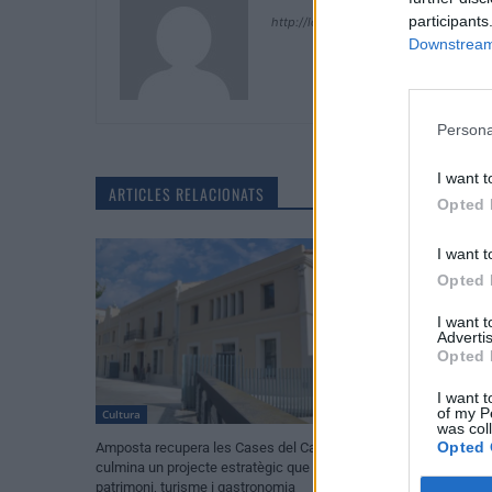
participants
http://localhost/setmanari-copia
Downstream 
Persona
I want t
ARTICLES RELACIONATS
Opted 
I want t
Opted 
I want 
Advertis
Opted 
I want t
of my P
Cultura
Festes
was col
Opted 
Amposta recupera les Cases del Castell i
Els vestits de pa
culmina un projecte estratègic que vincula
enguany amb més 
patrimoni, turisme i gastronomia
peces a concurs