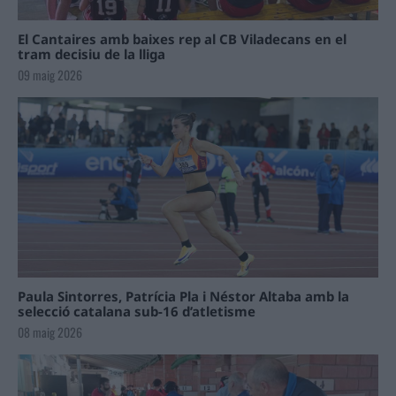
El Cantaires amb baixes rep al CB Viladecans en el
tram decisiu de la lliga
09 maig 2026
Paula Sintorres, Patrícia Pla i Néstor Altaba amb la
selecció catalana sub-16 d’atletisme
08 maig 2026