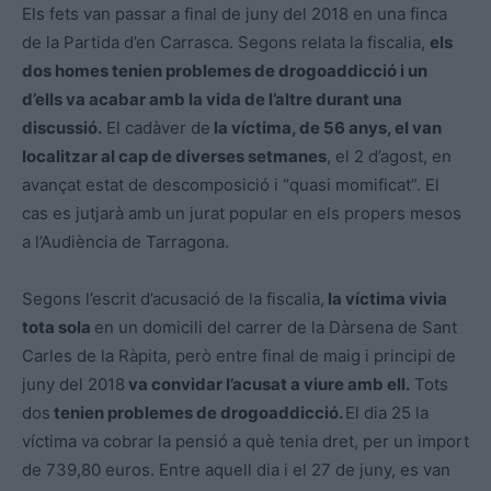
Els fets van passar a final de juny del 2018 en una finca
de la Partida d’en Carrasca. Segons relata la fiscalia,
els
dos homes tenien problemes de drogoaddicció i un
d’ells va acabar amb la vida de l’altre durant una
discussió.
El cadàver de
la víctima, de 56 anys, el van
localitzar al cap de diverses setmanes
, el 2 d’agost, en
avançat estat de descomposició i “quasi momificat”. El
cas es jutjarà amb un jurat popular en els propers mesos
a l’Audiència de Tarragona.
Segons l’escrit d’acusació de la fiscalia,
la víctima vivia
tota sola
en un domicili del carrer de la Dàrsena de Sant
Carles de la Ràpita, però entre final de maig i principi de
juny del 2018
va convidar l’acusat a viure amb ell.
Tots
dos
tenien problemes de drogoaddicció.
El dia 25 la
víctima va cobrar la pensió a què tenia dret, per un import
de 739,80 euros. Entre aquell dia i el 27 de juny, es van