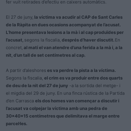
fer vuit retirades d’efectiu en caixers automàtics.
El 27 de juny,
la víctima va acudir al CAP de Sant Carles
de la Ràpita en dues ocasions acompanyat de l’acusat.
L’home presentava lesions a la mà i al cap produïdes per
l’acusat,
segons la fiscalia,
després d’haver discutit.
En
concret,
al matí el van atendre d’una ferida a la mà i, a la
nit, d’un tall de set centímetres al cap.
A partir d’aleshores
es va perdre la pista a la víctima.
Segons la fiscalia,
el crim es va produir entre dos quarts
de deu de la nit del 27 de juny
-a la sortida del metge- i
el migdia del 29 de juny. En una finca rústica de la Partida
d’en Carrasca
els dos homes van començar a discutir i
l’acusat va colpejar la víctima amb una pedra de
30x40x15 centímetres que delimitava el marge entre
parcel·les.