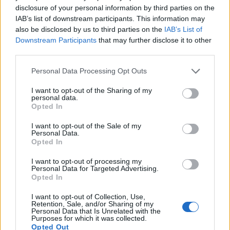
disclosure of your personal information by third parties on the
Comentari:
IAB’s list of downstream participants. This information may
No
also be disclosed by us to third parties on the
IAB’s List of
Downstream Participants
that may further disclose it to other
Ema
third parties.
Personal Data Processing Opt Outs
Llo
we
I want to opt-out of the Sharing of my
personal data.
Opted In
Deseu el meu nom, el correu electrònic i el lloc web en
aquest navegador per a la propera vegada que comenti.
I want to opt-out of the Sale of my
Personal Data.
Opted In
I want to opt-out of processing my
Personal Data for Targeted Advertising.
Opted In
I want to opt-out of Collection, Use,
ÚLTIMES NOTÍCIES
Retention, Sale, and/or Sharing of my
Personal Data that Is Unrelated with the
Purposes for which it was collected.
Els vestits de paper guanyen força
Opted Out