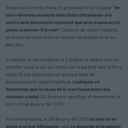
Segons el ministeri fiscal, el processat el va colpejar
“en
una o diverses ocasions amb l’ànim d’ocasionar-li la
mort o sent plenament conscient que amb la seva acció
podia ocasionar-li la mort”.
Després de rebre l’impacte,
la víctima va caure a terra i l’acusat va abandonar el lloc
dels fets.
El cadàver el van localitzar el 2 d’agost al vespre sota un
ametller situat a uns sis metres de la partició amb la finca
veïna. El cos presentava un avançat estat de
descomposició, quasi momificat.
L’autòpsia va
determinar que la causa de la mort havia estat una
contusió cranial.
Els forenses van situar el moment de la
mort a final de juny del 2018.
Per la seva banda, el 29 de juny del 2018
l’acusat es va
dirigir a un bar d’Amposta
i allà
va demanar al propietari