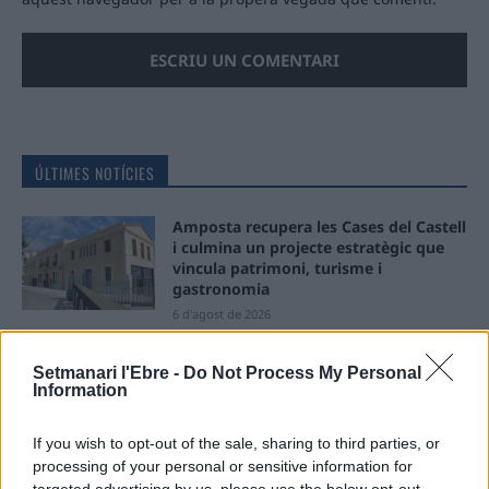
ÚLTIMES NOTÍCIES
Amposta recupera les Cases del Castell
i culmina un projecte estratègic que
vincula patrimoni, turisme i
gastronomia
6 d'agost de 2026
Els vestits de paper guanyen força
Setmanari l'Ebre -
Do Not Process My Personal
enguany amb més modistes i gairebé
Information
40 peces a concurs
31 de juliol de 2026
If you wish to opt-out of the sale, sharing to third parties, or
processing of your personal or sensitive information for
“L’eclipsi serà una oportunitat també
targeted advertising by us, please use the below opt-out