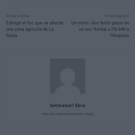
Article anterior
Article següent
Extingit el foc que va afectar
Un mort i dos ferits greus en
una zona agrícola de La
un xoc frontal a l’N-340 a
Sénia
l’Ampolla
Setmanari Ebre
http://localhost/setmanari-copia