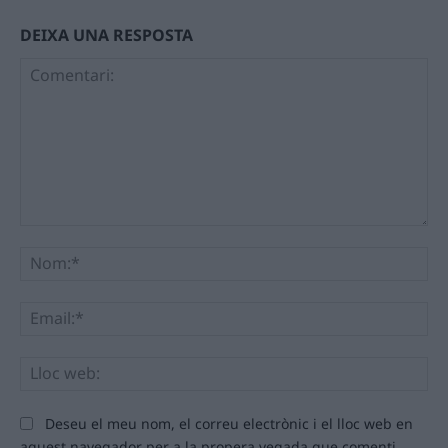
DEIXA UNA RESPOSTA
Comentari:
No
Ema
Llo
we
Deseu el meu nom, el correu electrònic i el lloc web en
aquest navegador per a la propera vegada que comenti.