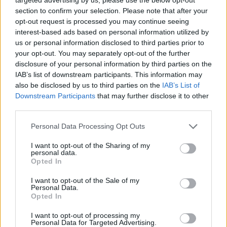
per a gaudir de les Festes Majors
section to confirm your selection. Please note that after your
d’Amposta”
opt-out request is processed you may continue seeing
31 de juliol de 2026
interest-based ads based on personal information utilized by
us or personal information disclosed to third parties prior to
your opt-out. You may separately opt-out of the further
Blaumut lidera el cartell musical de les
disclosure of your personal information by third parties on the
Festes
IAB’s list of downstream participants. This information may
31 de juliol de 2026
also be disclosed by us to third parties on the
IAB’s List of
Downstream Participants
that may further disclose it to other
third parties.
Carrega més
Personal Data Processing Opt Outs
I want to opt-out of the Sharing of my
personal data.
Opted In
I want to opt-out of the Sale of my
Personal Data.
Opted In
I want to opt-out of processing my
Personal Data for Targeted Advertising.