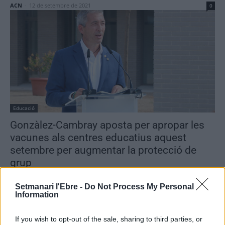
ACN
-
12 de setembre de 2021
0
Educació
Gonzàlez-Cambray aposta per apropar les
vacunes als centres educatius aquest
setembre per augmentar la protecció de
grup
ACN
-
12 de setembre de 2021
0
Setmanari l'Ebre -
Do Not Process My Personal
Information
If you wish to opt-out of the sale, sharing to third parties, or