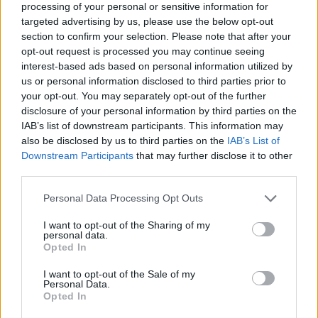
- Advertisment -
processing of your personal or sensitive information for
targeted advertising by us, please use the below opt-out
section to confirm your selection. Please note that after your
opt-out request is processed you may continue seeing
MOST READ
interest-based ads based on personal information utilized by
us or personal information disclosed to third parties prior to
Els vestits de paper guanyen força enguany
your opt-out. You may separately opt-out of the further
amb més modistes i gairebé 40 peces a
disclosure of your personal information by third parties on the
concurs
IAB’s list of downstream participants. This information may
31 de juliol de 2026
also be disclosed by us to third parties on the
IAB’s List of
Downstream Participants
that may further disclose it to other
“L’eclipsi serà una oportunitat també per a
third parties.
gaudir de les Festes Majors d’Amposta”
31 de juliol de 2026
Personal Data Processing Opt Outs
I want to opt-out of the Sharing of my
personal data.
Blaumut lidera el cartell musical de les
Opted In
Festes
I want to opt-out of the Sale of my
31 de juliol de 2026
Personal Data.
Opted In