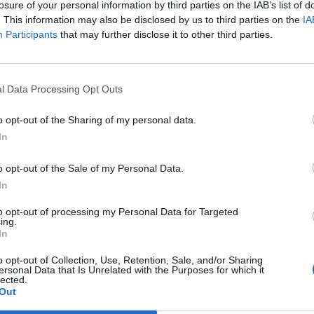
losure of your personal information by third parties on the IAB’s list of
. This information may also be disclosed by us to third parties on the
IA
Participants
that may further disclose it to other third parties.
l Data Processing Opt Outs
o opt-out of the Sharing of my personal data.
In
o opt-out of the Sale of my Personal Data.
In
bre.cat
Firmes setmanarilebre.cat
to opt-out of processing my Personal Data for Targeted
ing.
e Rocamora
El temps que no passa. Un marc del 1975
In
per a un paisatge del 2026
o opt-out of Collection, Use, Retention, Sale, and/or Sharing
ersonal Data that Is Unrelated with the Purposes for which it
lected.
Out