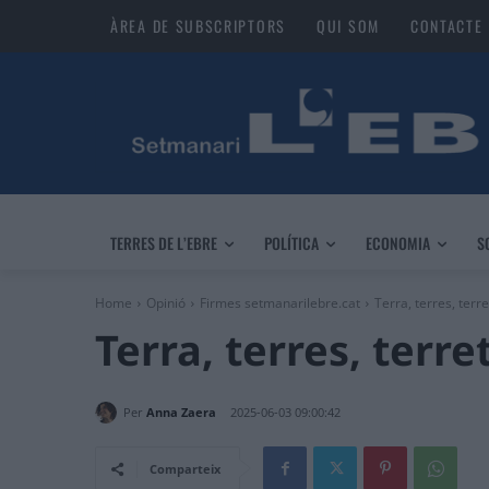
ÀREA DE SUBSCRIPTORS
QUI SOM
CONTACTE
TERRES DE L’EBRE
POLÍTICA
ECONOMIA
S
Home
Opinió
Firmes setmanarilebre.cat
Terra, terres, terret
Terra, terres, terr
Per
Anna Zaera
2025-06-03 09:00:42
Comparteix