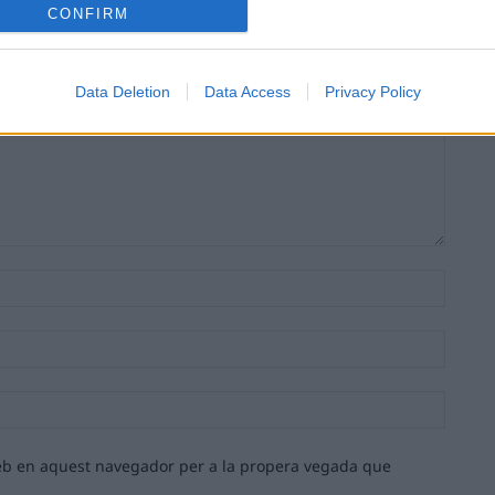
CONFIRM
Data Deletion
Data Access
Privacy Policy
Nom:*
Email:*
Lloc
web:
 web en aquest navegador per a la propera vegada que