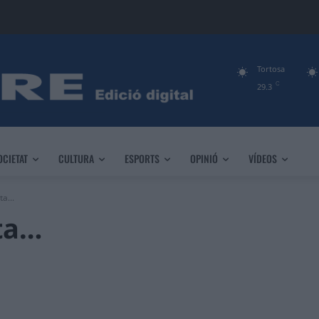
Tortosa
C
29.3
OCIETAT
CULTURA
ESPORTS
OPINIÓ
VÍDEOS
a...
eta…