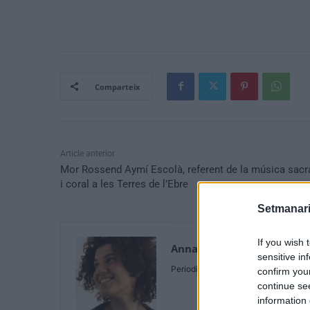
Comparteix
Article anterior
Mor Rossend Aymí Escolà, referent de la música sacr
i coral a les Terres de l’Ebre
Setmanari
If you wish 
Anna Zaera
sensitive in
Periodista
confirm you
continue se
information 