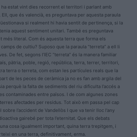
a estat vint dies recorrent el territori i parlant amb
 Ell, que és valencià, es preguntava per aquesta paraula
estionava si realment hi havia sentit de pertinença, si la
 tenia aquest sentiment unitari. També es preguntava
it més literal. Com és aquesta terra que forma els
camps de cultiu? Suposo que la paraula “terreta” a ell li
es. De fet, segons l’IEC “terreta” és la manera familiar
, pàtria, poble, regió, república, terra, terrer, territori,
ra terra o terreta, com estan les partícules reals que la
rt de les peces de ceràmica ja no es fan amb argila del
ia perquè la falta de sediments del riu dificulta l’accés a
rres contaminades entre països. I de com algunes zones
 terres afectades per residus. Tot això em passa pel cap
obre l’accident de Vandellòs I que va tenir lloc l’any
oactiva gairebé per tota l’eternitat. Que els debats
una cosa igualment important, quina terra trepitgem, i
teixi en una terra, definitivament, erma.