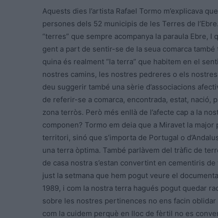
Aquests dies l’artista Rafael Tormo m’explicava que h
persones dels 52 municipis de les Terres de l’Ebre.
“terres” que sempre acompanya la paraula Ebre, I qü
gent a part de sentir-se de la seua comarca també
quina és realment “la terra” que habitem en el sent
nostres camins, les nostres pedreres o els nostres 
deu suggerir també una sèrie d’associacions afectiv
de referir-se a comarca, encontrada, estat, nació, país
zona terròs. Però més enllà de l’afecte cap a la nost
componen? Tormo em deia que a Miravet la major pa
territori, sinó que s’importa de Portugal o d’Andalus
una terra òptima. També parlàvem del tràfic de te
de casa nostra s’estan convertint en cementiris de
just la setmana que hem pogut veure el documental s
1989, i com la nostra terra hagués pogut quedar radi
sobre les nostres pertinences no ens facin oblidar 
com la cuidem perquè en lloc de fèrtil no es conver