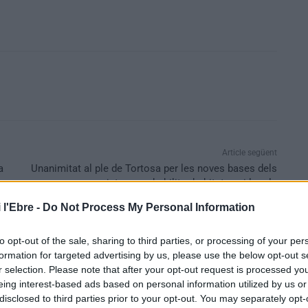
Article següent
a
Unanimitat al ple de Tortosa per les noves bases dels
ajuts per rehabilitar habitatges i locals
 l'Ebre -
Do Not Process My Personal Information
to opt-out of the sale, sharing to third parties, or processing of your per
formation for targeted advertising by us, please use the below opt-out s
r selection. Please note that after your opt-out request is processed y
eing interest-based ads based on personal information utilized by us or
disclosed to third parties prior to your opt-out. You may separately opt-