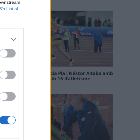
09 maig 2026
 downstream
B’s List of
Paula Sintorres, Patrícia Pla i Néstor Altaba amb
la selecció catalana sub-16 d’atletisme
08 maig 2026