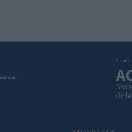
Associat
Subscriu-te al butlletí