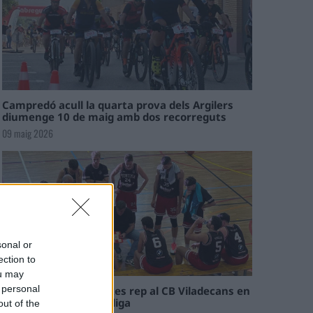
Campredó acull la quarta prova dels Argilers
diumenge 10 de maig amb dos recorreguts
09 maig 2026
sonal or
ection to
ou may
 personal
El Cantaires amb baixes rep al CB Viladecans en
el tram decisiu de la lliga
out of the