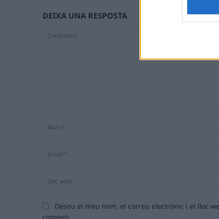
DEIXA UNA RESPOSTA
Comentari:
Deseu el meu nom, el correu electrònic i el lloc
comenti.