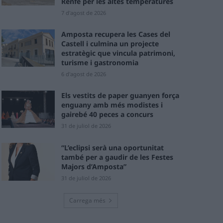
Renfe per les altes temperatures
7 d'agost de 2026
Amposta recupera les Cases del
Castell i culmina un projecte
estratègic que vincula patrimoni,
turisme i gastronomia
6 d'agost de 2026
Els vestits de paper guanyen força
enguany amb més modistes i
gairebé 40 peces a concurs
31 de juliol de 2026
“L’eclipsi serà una oportunitat
també per a gaudir de les Festes
Majors d’Amposta”
31 de juliol de 2026
Carrega més