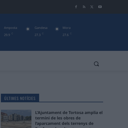
Amposta
Gandesa
Mora
C
C
C
29.9
27.3
27.6
ÚLTIMES NOTÍCIES
L’Ajuntament de Tortosa amplia el
termini de les obres de
l’aparcament dels terrenys de