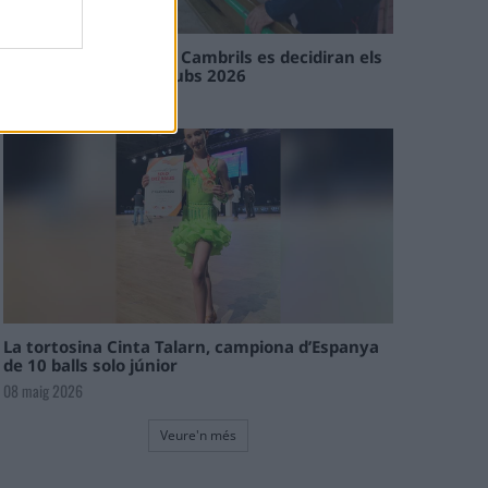
En les tirades de Flix i Cambrils es decidiran els
campions de l’Interclubs 2026
08 maig 2026
La tortosina Cinta Talarn, campiona d’Espanya
de 10 balls solo júnior
08 maig 2026
Veure'n més