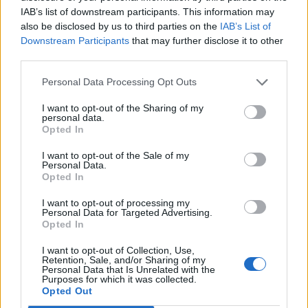
7 d'agost de 2026
IAB’s list of downstream participants. This information may
also be disclosed by us to third parties on the
IAB’s List of
L’Observatori de l’Ebre lidera de nou la
Downstream Participants
that may further disclose it to other
recerca sobre l’astre rei en el segon
third parties.
eclipsi solar total de la seva història
7 d'agost de 2026
Personal Data Processing Opt Outs
I want to opt-out of the Sharing of my
L’Ajuntament de Tortosa amplia el
personal data.
Opted In
termini de les obres de l’aparcament
dels terrenys de Renfe per les altes
I want to opt-out of the Sale of my
temperatures
Personal Data.
7 d'agost de 2026
Opted In
Amposta recupera les Cases del Castell
I want to opt-out of processing my
Personal Data for Targeted Advertising.
i culmina un projecte estratègic que
Opted In
vincula patrimoni, turisme i
gastronomia
I want to opt-out of Collection, Use,
6 d'agost de 2026
Retention, Sale, and/or Sharing of my
Personal Data that Is Unrelated with the
Purposes for which it was collected.
Carrega més
Opted Out