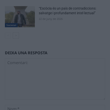
“Escòcia és un país de contradiccions:
salvatge i profundament intel·lectual”
22 de juny de 2026
Societat
DEIXA UNA RESPOSTA
Comentari:
No