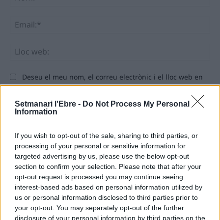
Ema
Llo
we
Deseu el meu nom, el correu electrònic i el lloc web en
aquest navegador per a la propera vegada que comenti.
Setmanari l'Ebre -
Do Not Process My Personal
Information
If you wish to opt-out of the sale, sharing to third parties, or
processing of your personal or sensitive information for
targeted advertising by us, please use the below opt-out
ÚLTIMES NOTÍCIES
section to confirm your selection. Please note that after your
opt-out request is processed you may continue seeing
interest-based ads based on personal information utilized by
El Meteocat activa un dispositiu per
us or personal information disclosed to third parties prior to
estudiar l’impacte de l’eclipsi sobre
your opt-out. You may separately opt-out of the further
l’atmosfera
disclosure of your personal information by third parties on the