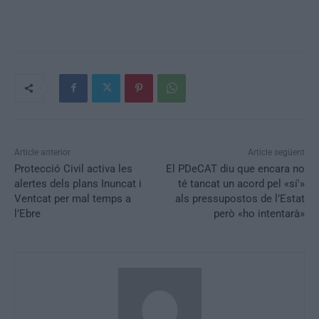
Article anterior
Article següent
Protecció Civil activa les
El PDeCAT diu que encara no
alertes dels plans Inuncat i
té tancat un acord pel «sí'»
Ventcat per mal temps a
als pressupostos de l’Estat
l’Ebre
però «ho intentarà»