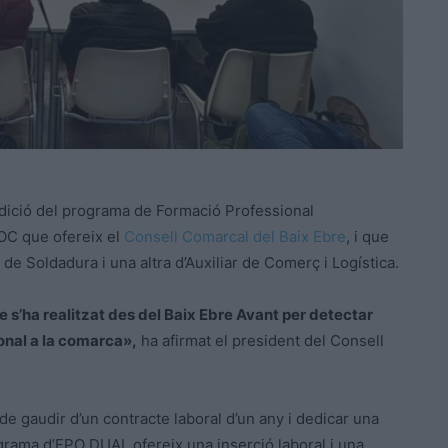
dició del programa de Formació Professional
OC que ofereix el
Consell Comarcal del Baix Ebre
, i que
e Soldadura i una altra d’Auxiliar de Comerç i Logística.
e s’ha realitzat des del Baix Ebre Avant per detectar
onal a la comarca»,
ha afirmat el president del Consell
de gaudir d’un contracte laboral d’un any i dedicar una
rograma d’FPO DUAL ofereix una inserció laboral i una