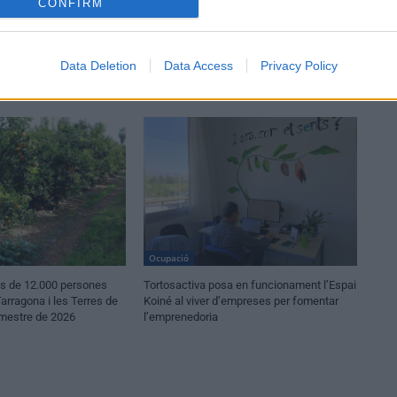
CONFIRM
Data Deletion
Data Access
Privacy Policy
Ocupació
és de 12.000 persones
Tortosactiva posa en funcionament l’Espai
rragona i les Terres de
Koiné al viver d’empreses per fomentar
rimestre de 2026
l’emprenedoria