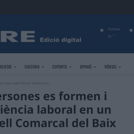
Tortosa
C
31
OCIETAT
CULTURA
ESPORTS
OPINIÓ
VÍDEOS
n una experiència laboral en...
rsones es formen i
ència laboral en un
ll Comarcal del Baix