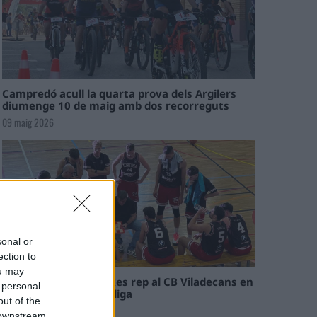
Campredó acull la quarta prova dels Argilers
diumenge 10 de maig amb dos recorreguts
09 maig 2026
sonal or
ection to
ou may
El Cantaires amb baixes rep al CB Viladecans en
 personal
el tram decisiu de la lliga
out of the
09 maig 2026
 downstream