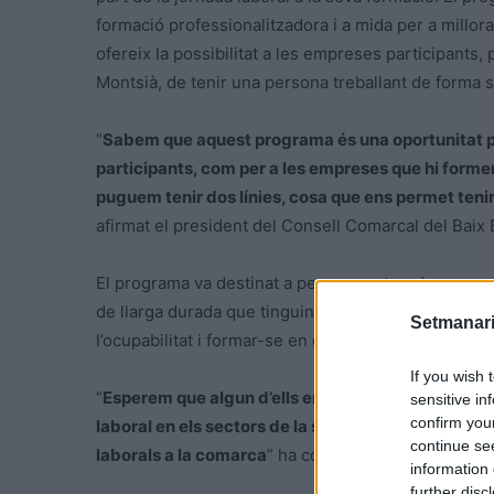
formació professionalitzadora i a mida per a millorar
ofereix la possibilitat a les empreses participants, p
Montsià, de tenir una persona treballant de forma
“
Sabem que aquest programa és una oportunitat per 
participants, com per a les empreses que hi forme
puguem tenir dos línies, cosa que ens permet tenir
afirmat el president del Consell Comarcal del Baix 
El programa va destinat a persones aturades, sense ti
de llarga durada que tinguin més de 45 anys i atura
Setmanari
l’ocupabilitat i formar-se en dos sectors claus a la
If you wish 
“
Esperem que algun d’ells encaixin a les empreses 
sensitive in
confirm you
laboral en els sectors de la soldadura i del comer
continue se
laborals a la comarca
” ha conclòs el president, Ton
information 
further disc