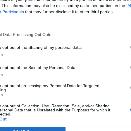
. This information may also be disclosed by us to third parties on the
IA
Participants
that may further disclose it to other third parties.
l Data Processing Opt Outs
o opt-out of the Sharing of my personal data.
In
Article següent
r
El delegat del Govern a l’Ebre ratifica que el nou
o opt-out of the Sale of my Personal Data.
e
hospital ebrenc es farà a Tortosa i crida a la unitat
In
territorial
to opt-out of processing my Personal Data for Targeted
ing.
In
o opt-out of Collection, Use, Retention, Sale, and/or Sharing
ersonal Data that Is Unrelated with the Purposes for which it
lected.
Out