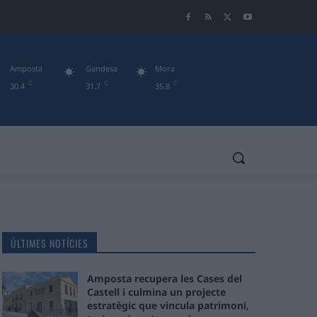
Amposta
Gandesa
Mora
C
C
C
30.4
31.7
35.8
ÚLTIMES NOTÍCIES
Amposta recupera les Cases del
Castell i culmina un projecte
estratègic que vincula patrimoni,