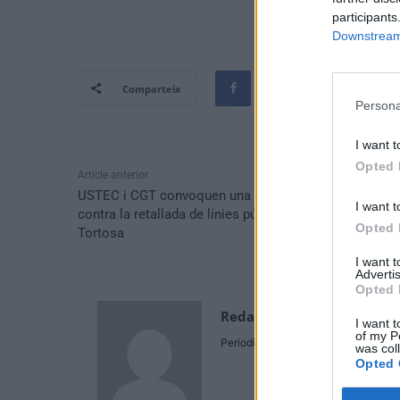
participants
Downstream 
Comparteix
Persona
I want t
Opted 
Article anterior
USTEC i CGT convoquen una marxa lenta per protesta
I want t
contra la retallada de línies públiques a les escoles d
Opted 
Tortosa
I want 
Advertis
Opted 
Redaccio
I want t
of my P
Periodistes
was col
Opted 