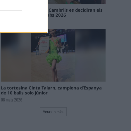
En les tirades de Flix i Cambrils es decidiran els
campions de l’Interclubs 2026
08 maig 2026
La tortosina Cinta Talarn, campiona d’Espanya
de 10 balls solo júnior
08 maig 2026
Veure'n més