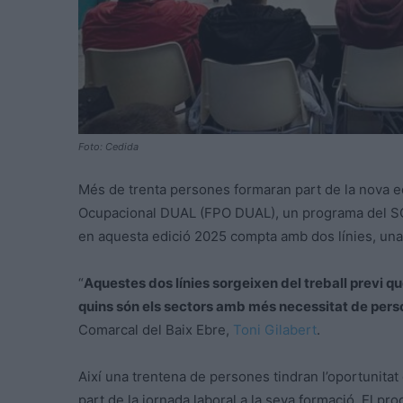
Foto: Cedida
Més de trenta persones formaran part de la nova e
Ocupacional DUAL (FPO DUAL), un programa del S
en aquesta edició 2025 compta amb dos línies, una d
“
Aquestes dos línies sorgeixen del treball previ qu
quins són els sectors amb més necessitat de pers
Comarcal del Baix Ebre,
Toni Gilabert
.
Així una trentena de persones tindran l’oportunitat 
part de la jornada laboral a la seva formació. El p