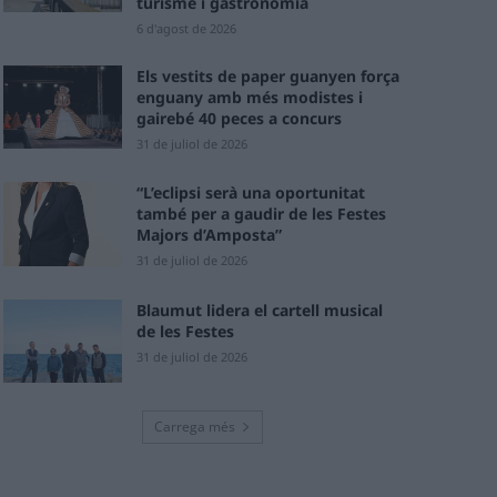
turisme i gastronomia
6 d'agost de 2026
Els vestits de paper guanyen força
enguany amb més modistes i
gairebé 40 peces a concurs
31 de juliol de 2026
“L’eclipsi serà una oportunitat
també per a gaudir de les Festes
Majors d’Amposta”
31 de juliol de 2026
Blaumut lidera el cartell musical
de les Festes
31 de juliol de 2026
Carrega més