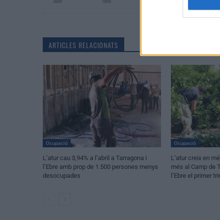
ARTICLES RELACIONATS
Ocupació
Ocupació
L’atur cau 3,94% a l’abril a Tarragona i
L’atur creix en m
l’Ebre amb prop de 1.500 persones menys
més al Camp de Ta
desocupades
l’Ebre el primer t