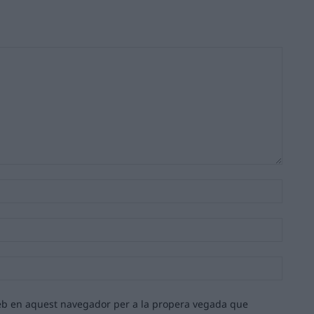
Nom:*
Email:*
Lloc
web:
 web en aquest navegador per a la propera vegada que