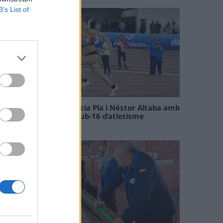
B’s List of
Paula Sintorres, Patrícia Pla i Néstor Altaba amb
la selecció catalana sub-16 d’atletisme
08 maig 2026