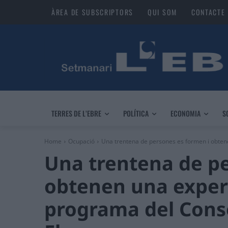
ÀREA DE SUBSCRIPTORS
QUI SOM
CONTACTE
TERRES DE L’EBRE
POLÍTICA
ECONOMIA
S
Home
Ocupació
Una trentena de persones es formen i obtene
Una trentena de pe
obtenen una experi
programa del Conse