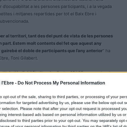
 d’ocupabilitat a les persones participants, i a la vegada
etites i mitjanes repartides per tot el Baix Ebre i
 subvencionada.
al territori, tant des del punt de vista de les persones
n part. Estem molt contents del fet que aquest any
 gairebé el doble de participants que l’any anterior
” ha
Ebre, Toni Gilabert.
tulació oficial finalitzada, d’entre 16 i 29 anys o aturats
ts de llarga durada. Una oportunitat per millorar
 l'Ebre -
Do Not Process My Personal Information
 comarca.
to opt-out of the sale, sharing to third parties, or processing of your per
i que aquest sigui el primer pas de la seva nova carrera
formation for targeted advertising by us, please use the below opt-out s
r selection. Please note that after your opt-out request is processed y
ç i la logística, dos sectors en àmplies demandes
eing interest-based ads based on personal information utilized by us or
i Gilabert.
disclosed to third parties prior to your opt-out. You may separately opt-
losure of your personal information by third parties on the IAB’s list of