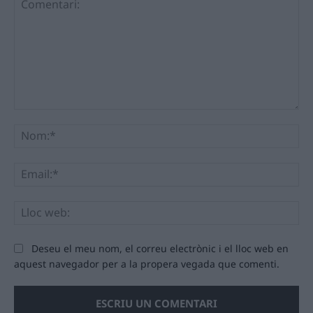
Comentari:
No
Ema
Llo
we
Deseu el meu nom, el correu electrònic i el lloc web en
aquest navegador per a la propera vegada que comenti.