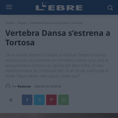
Home
Festes
Vertebra Dansa s’estrena a Tortosa
Vertebra Dansa s’estrena a
Tortosa
De la mà de Roberto Oliván, el festival Deltebre Dansa
evoluciona i es convertix en Vertebra Dansa, que farà la
seua primera edició a la capital del Baix Ebre. El nou
esdeveniment se celebrarà del 20 al 26 de juliol sota el
lema “New name, new place, same soul”
Per
Redaccio
2026-06-20 10:00:56