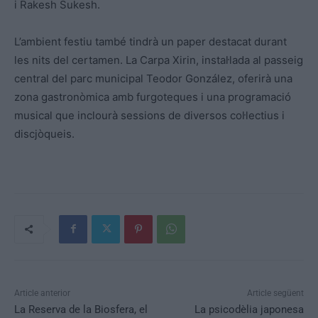
i Rakesh Sukesh.
L’ambient festiu també tindrà un paper destacat durant
les nits del certamen. La Carpa Xirin, instal·lada al passeig
central del parc municipal Teodor González, oferirà una
zona gastronòmica amb furgoteques i una programació
musical que inclourà sessions de diversos col·lectius i
discjòqueis.
Article anterior
Article següent
La Reserva de la Biosfera, el
La psicodèlia japonesa