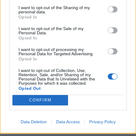
Roquetes se prepara per a viure onze dies
I want to opt-out of the Sharing of my
de festa amb l’eclipsi com a fil conductor
personal data.
26 de juny de 2026
Opted In
Festes
I want to opt-out of the Sale of my
Personal Data.
Un recorregut per cinc segles d’història
Opted In
12 de juny de 2026
I want to opt-out of processing my
Personal Data for Targeted Advertising.
Festes
Opted In
I want to opt-out of Collection, Use,
Les arts de la Tortosa del segle XVI seran el
Retention, Sale, and/or Sharing of my
fil conductor de la 29a Festa del
Personal Data that Is Unrelated with the
Renaixement
Purposes for which it was collected.
Opted Out
12 de juny de 2026
Festes
CONFIRM
Data Deletion
Data Access
Privacy Policy
DEIXA UNA RESPOSTA