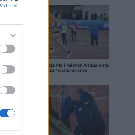
B’s List of
Paula Sintorres, Patrícia Pla i Néstor Altaba amb
la selecció catalana sub-16 d’atletisme
08 maig 2026