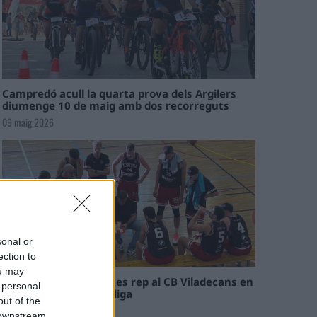
Campredó acull la quarta prova dels Argilers
diumenge 10 de maig amb dos recorreguts
09 maig 2026
sonal or
ection to
ou may
El Cantaires amb baixes rep al CB Viladecans en
 personal
el tram decisiu de la lliga
out of the
09 maig 2026
 downstream