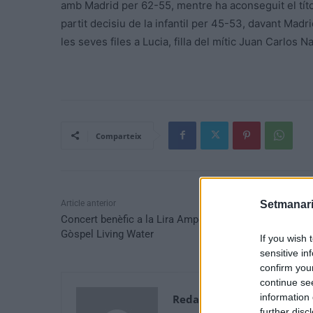
amb Madrid per 62-55, mentre ha aconseguit el títo
partit decisiu de la infantil per 45-53, davant Madr
les seves files a Lucia, filla del mític Juan Carlos N
Comparteix
Article anterior
Setmanari
Concert benèfic a la Lira Ampostina a càrrec del Cor
Gòspel Living Water
If you wish 
sensitive in
confirm you
continue se
information 
Redaccio
further disc