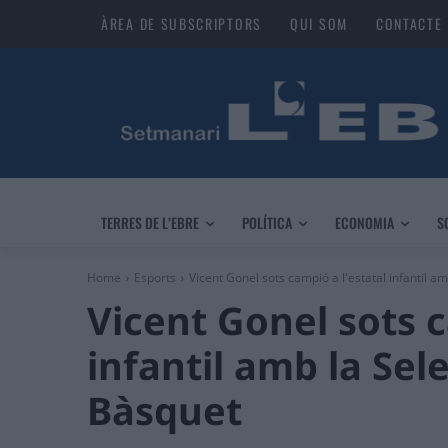
ÀREA DE SUBSCRIPTORS
QUI SOM
CONTACTE
TERRES DE L’EBRE
POLÍTICA
ECONOMIA
S
Home
Esports
Vicent Gonel sots campió a l'estatal infantil am
Vicent Gonel sots c
infantil amb la Sel
Bàsquet