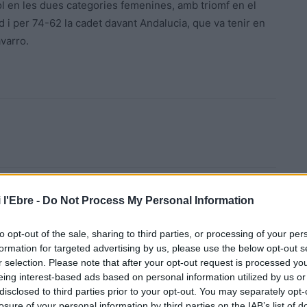
l en les dues categories femenines, amb triomf en el
id i per 74-62 la cadet davant Andalucia, que va tenir en
avarro.
Article següent
 l'Ebre -
Do Not Process My Personal Information
Junts i PSC tanquen un acord de govern a Tortosa
to opt-out of the sale, sharing to third parties, or processing of your per
formation for targeted advertising by us, please use the below opt-out s
r selection. Please note that after your opt-out request is processed y
eing interest-based ads based on personal information utilized by us or
disclosed to third parties prior to your opt-out. You may separately opt-
losure of your personal information by third parties on the IAB’s list of