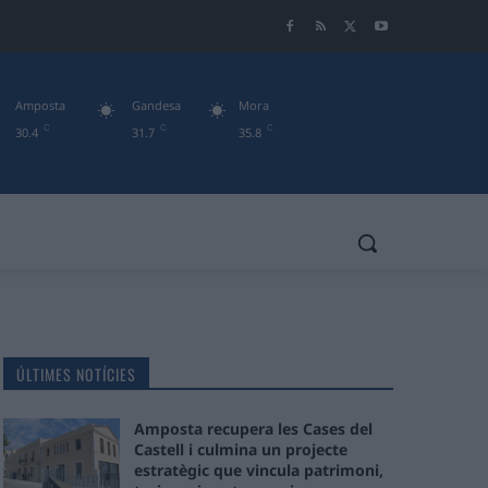
Amposta
Gandesa
Mora
C
C
C
30.4
31.7
35.8
ÚLTIMES NOTÍCIES
Amposta recupera les Cases del
Castell i culmina un projecte
estratègic que vincula patrimoni,