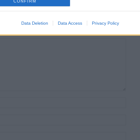
CONFIRM
Data Deletion
Data Access
Privacy Policy
Nom:*
Email:*
Lloc