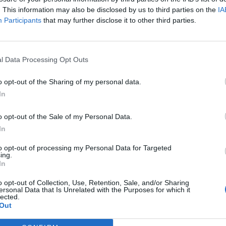
. This information may also be disclosed by us to third parties on the
IA
Participants
that may further disclose it to other third parties.
l Data Processing Opt Outs
o opt-out of the Sharing of my personal data.
In
o opt-out of the Sale of my Personal Data.
In
to opt-out of processing my Personal Data for Targeted
ing.
In
o opt-out of Collection, Use, Retention, Sale, and/or Sharing
Esports
ersonal Data that Is Unrelated with the Purposes for which it
lected.
a per la continuïtat
Edu Albacar dirigirà la pròxima temporada
Out
a l’equip del Reus FCR