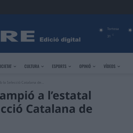
Tortosa
C
31
OCIETAT
CULTURA
ESPORTS
OPINIÓ
VÍDEOS
b la Selecció Catalana de...
ampió a l’estatal
ecció Catalana de