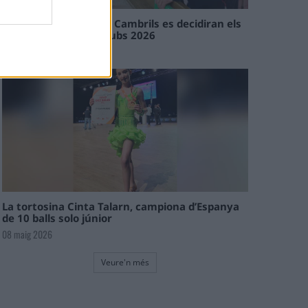
En les tirades de Flix i Cambrils es decidiran els
campions de l’Interclubs 2026
08 maig 2026
La tortosina Cinta Talarn, campiona d’Espanya
de 10 balls solo júnior
08 maig 2026
Veure'n més