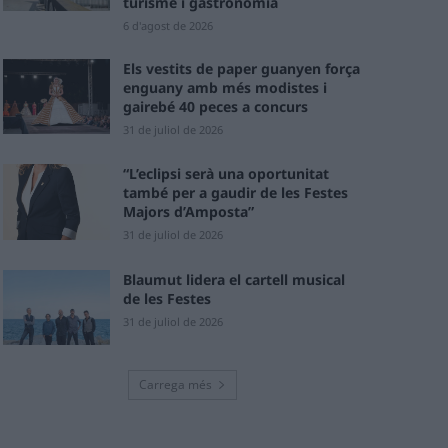
turisme i gastronomia
6 d'agost de 2026
Els vestits de paper guanyen força
enguany amb més modistes i
gairebé 40 peces a concurs
31 de juliol de 2026
“L’eclipsi serà una oportunitat
també per a gaudir de les Festes
Majors d’Amposta”
31 de juliol de 2026
Blaumut lidera el cartell musical
de les Festes
31 de juliol de 2026
Carrega més