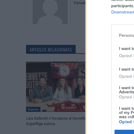
Periodistes
participants
Downstream 
Persona
I want t
ARTICLES RELACIONATS
Opted 
I want t
Opted 
I want 
Advertis
Opted 
I want t
Esports
Esports
of my P
was col
Laia Ballesté s’incorpora al Servette de la
El Cantaires apost
Opted 
Superlliga suïssa