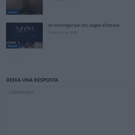
Festes
Un recorregut per cinc segles d’història
12 de juny de 2026
Festes
DEIXA UNA RESPOSTA