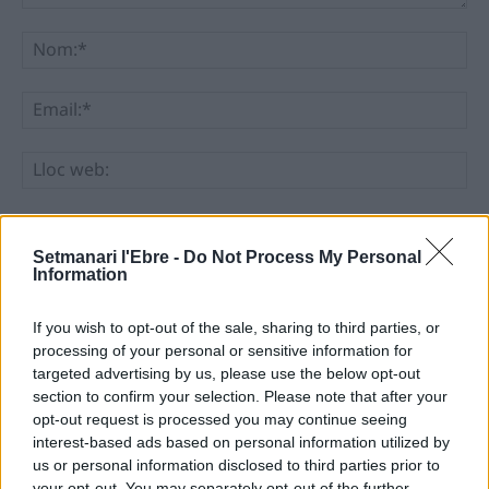
Comentari:
No
Ema
Llo
we
Deseu el meu nom, el correu electrònic i el lloc web en
aquest navegador per a la propera vegada que comenti.
Setmanari l'Ebre -
Do Not Process My Personal
Information
If you wish to opt-out of the sale, sharing to third parties, or
processing of your personal or sensitive information for
targeted advertising by us, please use the below opt-out
section to confirm your selection. Please note that after your
opt-out request is processed you may continue seeing
ÚLTIMES NOTÍCIES
interest-based ads based on personal information utilized by
us or personal information disclosed to third parties prior to
L’Ajuntament de Tortosa amplia el
your opt-out. You may separately opt-out of the further