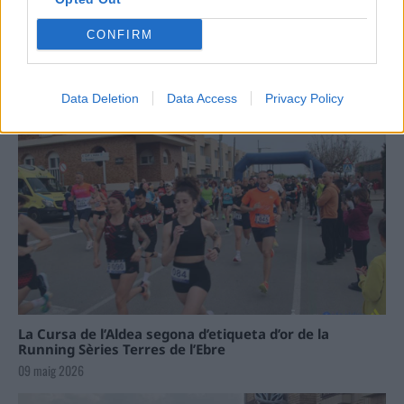
Carrega més
CONFIRM
Data Deletion
Data Access
Privacy Policy
La Cursa de l’Aldea segona d’etiqueta d’or de la
Running Sèries Terres de l’Ebre
09 maig 2026