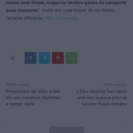
festes amb il·lusió, respecte i moltes ganes de compartir
bons moments
”, invita així a participar de les festes,
l’alcalde d’Alcanar,
Marc Chavalera
.
Article anterior
Article següent
Presentació del llibre sobre
L’Ebre Rowing Tour tanca
els cinc canareus deportats
amb èxit la prova pilot de
a camps nazis
turisme fluvial europeu