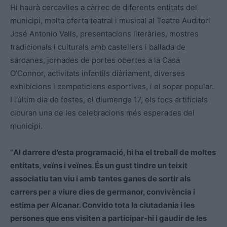
Hi haurà cercaviles a càrrec de diferents entitats del
municipi, molta oferta teatral i musical al Teatre Auditori
José Antonio Valls, presentacions literàries, mostres
tradicionals i culturals amb castellers i ballada de
sardanes, jornades de portes obertes a la Casa
O’Connor, activitats infantils diàriament, diverses
exhibicions i competicions esportives, i el sopar popular.
I l’últim dia de festes, el diumenge 17, els focs artificials
clouran una de les celebracions més esperades del
municipi.
“
Al darrere d’esta programació, hi ha el treball de moltes
entitats, veïns i veïnes. És un gust tindre un teixit
associatiu tan viu i amb tantes ganes de sortir als
carrers per a viure dies de germanor, convivència i
estima per Alcanar. Convido tota la ciutadania i les
persones que ens visiten a participar-hi i gaudir de les