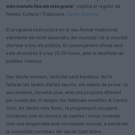
més menuts fins als més grans
”, explica el regidor de
Festes, Cultura i Tradicions,
Xavier Barrera
.
El programa s’estructura en el seu format tradicional,
s’alimenta del teixit associatiu del municipi i té la voluntat
d’arribar a tots els públics. El començament oficial serà
este divendres 8 a les 20.30 hores, amb la desfilada de
pubilles i hereus.
Des d’este moment, l’activitat serà frenètica. No hi
faltaran les tardes d’actes taurins, els matins de prova i el
seu ambient, l’envelat jove, amb una proposta diferent
per a cada dia, ni tampoc les habituals revetlles al Centre
Cívic. En l’àmbit més festiu, la programació recupera
iniciatives com el concurs de paelles i inclou novetats
com una despertada amb xocolatada musical, a banda del
ja consolidat correbars del dia de Sant Isidre.