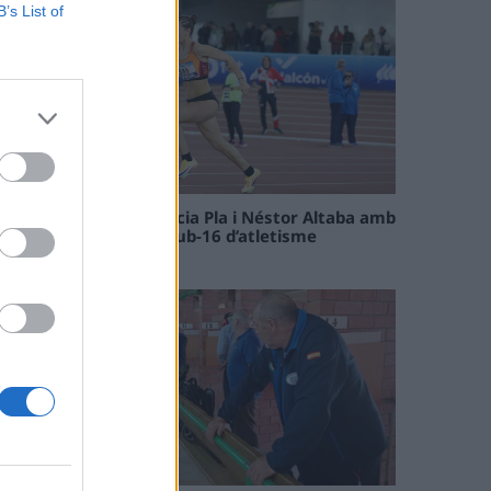
B’s List of
Paula Sintorres, Patrícia Pla i Néstor Altaba amb
la selecció catalana sub-16 d’atletisme
08 maig 2026