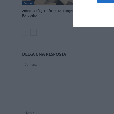
Cultura
Societat
Amposta afegix més de 400 fotografies al
Un tribut als Rol
Fons Arbó
les Jornades Musi
Pietat
DEIXA UNA RESPOSTA
Comentari: