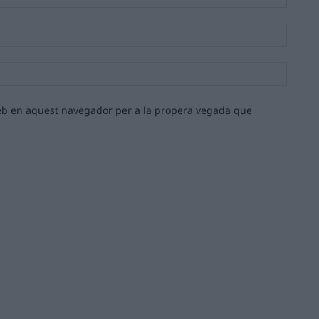
Email:*
Lloc
web:
 web en aquest navegador per a la propera vegada que