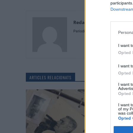
participants
Downstream 
Redaccio
Periodistes
Persona
I want t
Opted 
I want t
Opted 
ARTICLES RELACIONATS
I want 
Advertis
Opted 
I want t
of my P
was col
Opted 