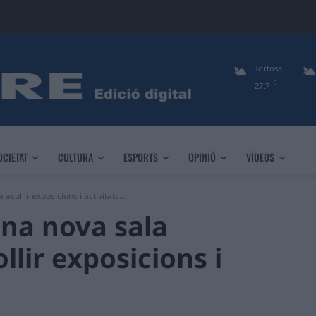
Tortosa
C
27.7
OCIETAT
CULTURA
ESPORTS
OPINIÓ
VÍDEOS
collir exposicions i activitats...
na nova sala
llir exposicions i