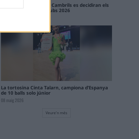
En les tirades de Flix i Cambrils es decidiran els
campions de l’Interclubs 2026
08 maig 2026
La tortosina Cinta Talarn, campiona d’Espanya
de 10 balls solo júnior
08 maig 2026
Veure'n més