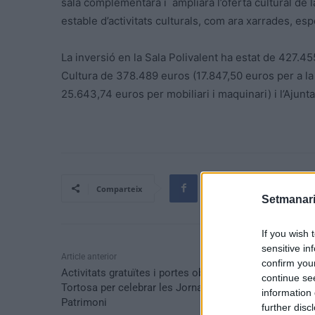
sala complementarà i ampliarà l’oferta cultural de
estable d’activitats culturals, com ara xarrades, esp
La inversió en la Sala Polivalent ha estat de 427.4
Cultura de 378.489 euros (17.847,50 euros per a la
25.643,74 euros per mobiliari i maquinari) i l’Ajun
Comparteix
Setmanari
If you wish 
sensitive in
Article anterior
confirm you
Activitats gratuïtes i portes obertes al Museu de
continue se
Tortosa per celebrar les Jornades Europees de
information 
Patrimoni
further disc