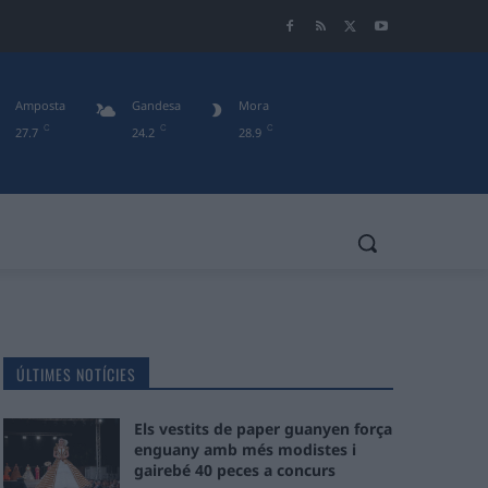
Amposta
Gandesa
Mora
C
C
C
27.7
24.2
28.9
ÚLTIMES NOTÍCIES
Els vestits de paper guanyen força
enguany amb més modistes i
gairebé 40 peces a concurs