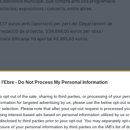
 la biblioteca municipal, que compta amb una programació
ectacles, exposicions i concerts, entre altres.
55,17 euros amb l’aportació per part del Departament de
 redacció de projecte, 334.998,00 euros per obra i
tament d’Alcanar ha aportat 48.965,93 euros.
 l'Ebre -
Do Not Process My Personal Information
to opt-out of the sale, sharing to third parties, or processing of your per
formation for targeted advertising by us, please use the below opt-out s
Article següent
r selection. Please note that after your opt-out request is processed y
El govern espanyol preveu un augment de les pensions
eing interest-based ads based on personal information utilized by us or
d’entre el 3,5 i el 4% l’any vinent
disclosed to third parties prior to your opt-out. You may separately opt-
losure of your personal information by third parties on the IAB’s list of