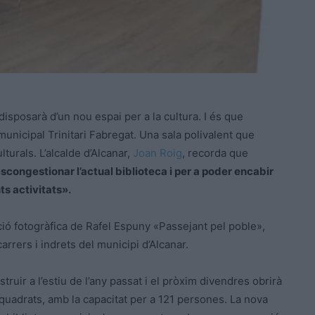
disposarà d’un nou espai per a la cultura. I és que
municipal Trinitari Fabregat. Una sala polivalent que
ulturals. L’alcalde d’Alcanar,
Joan Roig
, recorda que
scongestionar l’actual biblioteca i per a poder encabir
ts activitats».
sició fotogràfica de Rafel Espuny «Passejant pel poble»,
arrers i indrets del municipi d’Alcanar.
ruir a l’estiu de l’any passat i el pròxim divendres obrirà
 quadrats, amb la capacitat per a 121 persones. La nova