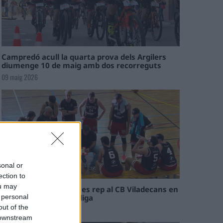
Campredó acull la quarta prova dels Argilers
diumenge 10 de maig amb dos recorreguts
09 maig 2026
sonal or
ection to
ou may
El Cantaires amb baixes rep al CB Viladecans en
el tram decisiu de la lliga
 personal
out of the
09 maig 2026
 downstream