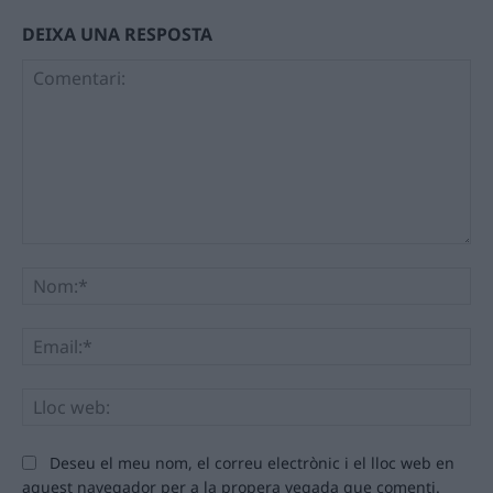
DEIXA UNA RESPOSTA
Comentari:
No
Ema
Llo
we
Deseu el meu nom, el correu electrònic i el lloc web en
aquest navegador per a la propera vegada que comenti.