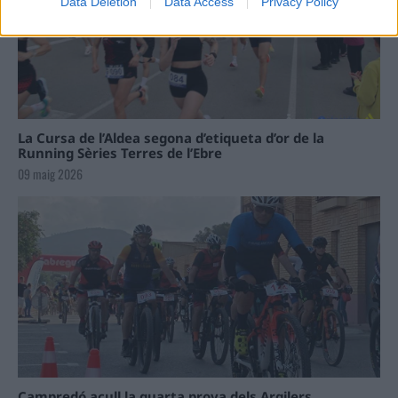
Data Deletion
Data Access
Privacy Policy
La Cursa de l’Aldea segona d’etiqueta d’or de la
Running Sèries Terres de l’Ebre
09 maig 2026
Campredó acull la quarta prova dels Argilers