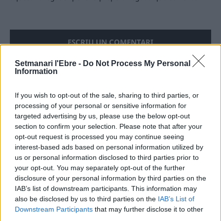
Setmanari l'Ebre -
Do Not Process My Personal
Information
ÚLTIMES NOTÍCIES
If you wish to opt-out of the sale, sharing to third parties, or
processing of your personal or sensitive information for
targeted advertising by us, please use the below opt-out
Blaumut lidera el cartell musical de les
Festes
section to confirm your selection. Please note that after your
opt-out request is processed you may continue seeing
31 de juliol de 2026
interest-based ads based on personal information utilized by
us or personal information disclosed to third parties prior to
your opt-out. You may separately opt-out of the further
Caçadors de subvencions
disclosure of your personal information by third parties on the
30 de juliol de 2026
IAB’s list of downstream participants. This information may
also be disclosed by us to third parties on the
IAB’s List of
Downstream Participants
that may further disclose it to other
third parties.