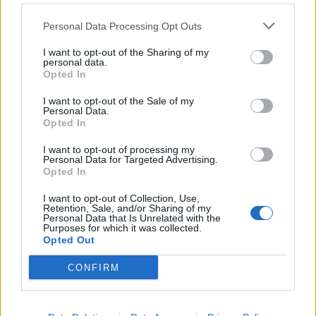
Amposta viurà unes festes amb més
Personal Data Processing Opt Outs
de 200 actes i l’expectació per l’eclipsi
31 de juliol de 2026
I want to opt-out of the Sharing of my
personal data.
Opted In
Només 3 de cada 10 turistes visiten la
I want to opt-out of the Sale of my
regió de l’Ebre durant juliol i agost
Personal Data.
Opted In
31 de juliol de 2026
I want to opt-out of processing my
Personal Data for Targeted Advertising.
Opted In
Carrega més
I want to opt-out of Collection, Use,
Retention, Sale, and/or Sharing of my
Personal Data that Is Unrelated with the
Purposes for which it was collected.
Opted Out
CONFIRM