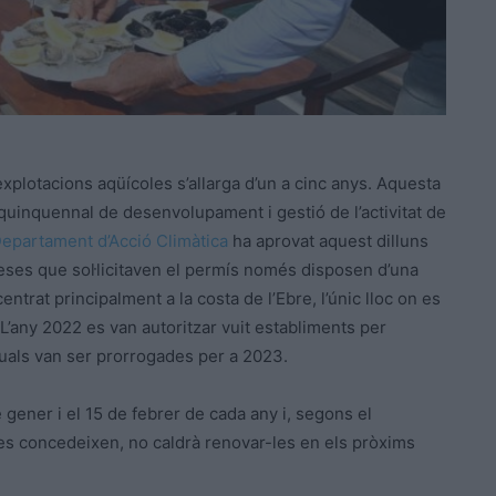
n explotacions aqüícoles s’allarga d’un a cinc anys. Aquesta
l quinquennal de desenvolupament i gestió de l’activitat de
epartament d’Acció Climàtica
ha aprovat aquest dilluns
eses que sol·licitaven el permís només disposen d’una
entrat principalment a la costa de l’Ebre, l’únic lloc on es
. L’any 2022 es van autoritzar vuit establiments per
 quals van ser prorrogades per a 2023.
 gener i el 15 de febrer de cada any i, segons el
es concedeixen, no caldrà renovar-les en els pròxims