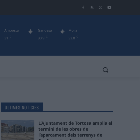
Amposta
Gandesa
Mora
C
C
C
31
30.9
32.8
ÚLTIMES NOTÍCIES
L’Ajuntament de Tortosa amplia el
termini de les obres de
l’aparcament dels terrenys de