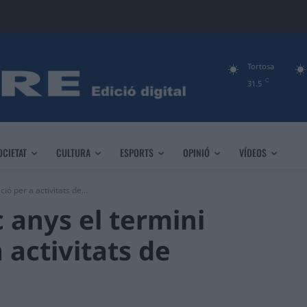
Tortosa
C
31.5
OCIETAT
CULTURA
ESPORTS
OPINIÓ
VÍDEOS
ió per a activitats de...
 anys el termini
 activitats de