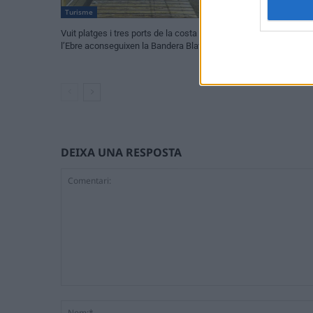
Turisme
Turisme
Vuit platges i tres ports de la costa de
La Ràpita i Sóller
l’Ebre aconseguixen la Bandera Blava 2026
vincles amb la Ru
expedició de proj
DEIXA UNA RESPOSTA
Comentari: