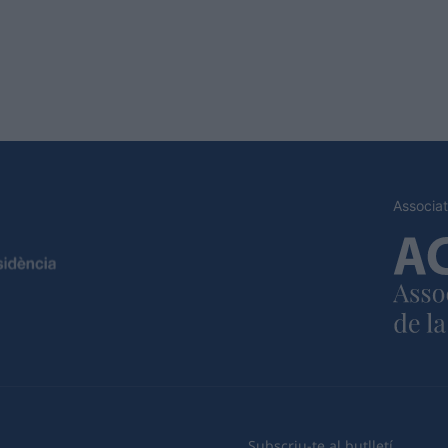
Associat
Subscriu-te al butlletí