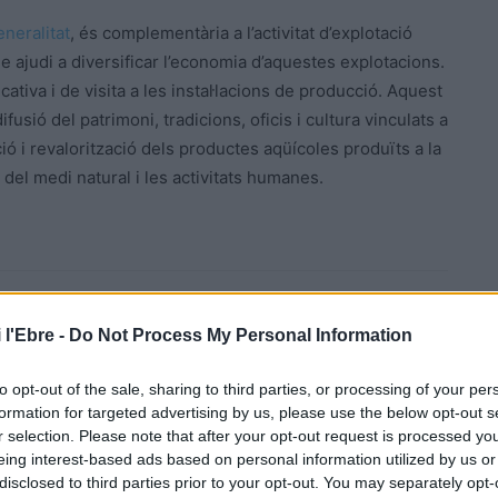
neralitat
, és complementària a l’activitat d’explotació
ue ajudi a diversificar l’economia d’aquestes explotacions.
ativa i de visita a les instal·lacions de producció. Aquest
difusió del patrimoni, tradicions, oficis i cultura vinculats a
oció i revalorització dels productes aqüícoles produïts a la
t del medi natural i les activitats humanes.
 l'Ebre -
Do Not Process My Personal Information
to opt-out of the sale, sharing to third parties, or processing of your per
formation for targeted advertising by us, please use the below opt-out s
Article següent
r selection. Please note that after your opt-out request is processed y
El 73% dels establiments no alimentaris de les petites
eing interest-based ads based on personal information utilized by us or
i mitjanes empreses s’adhereix a les rebaixes
disclosed to third parties prior to your opt-out. You may separately opt-