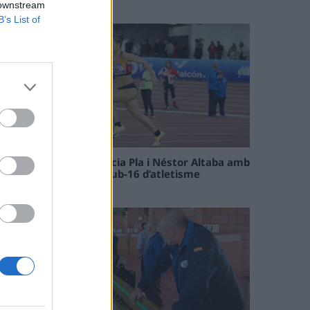
09 maig 2026
 downstream
B’s List of
Paula Sintorres, Patrícia Pla i Néstor Altaba amb
la selecció catalana sub-16 d’atletisme
08 maig 2026