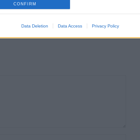
CONFIRM
Turisme
 enforteixen els seus
L’Ebre Rowing Tour tanca amb èxit la prova
ta dels Poetes i una
pilot de turisme fluvial europeu
Data Deletion
Data Access
Privacy Policy
ecció internacional
Nom:*