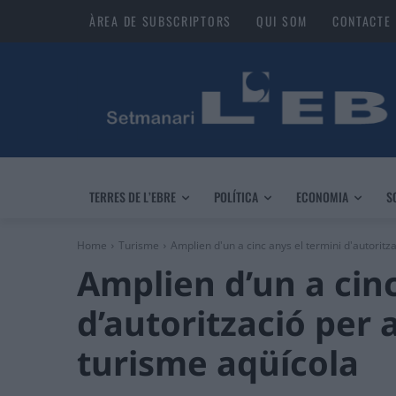
ÀREA DE SUBSCRIPTORS
QUI SOM
CONTACTE
TERRES DE L’EBRE
POLÍTICA
ECONOMIA
S
Home
Turisme
Amplien d'un a cinc anys el termini d'autoritzac
Amplien d’un a cinc
d’autorització per a
turisme aqüícola