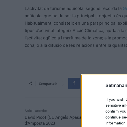
L’activitat de turisme aqüícola, segons recorda la
Ge
aqüícola, que ha de ser la principal. L’objectiu és q
Habitualment, consisteix en una part principal explic
tipus d’activitat, afegeix Acció Climàtica, ajuda a la 
l’activitat aqüícola i marítima de la zona; a la prom
zona; o a la difusió de les relacions entre la qualita
Comparteix
Setmanari
If you wish 
sensitive in
Article anterior
confirm you
David Picot (CE Àngels Apasa), Premi Esports
continue se
d’Amposta 2023
information 