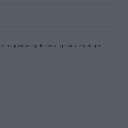
Email:*
Lloc
web:
 web en aquest navegador per a la propera vegada que