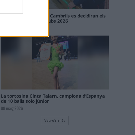
En les tirades de Flix i Cambrils es decidiran els
campions de l’Interclubs 2026
08 maig 2026
La tortosina Cinta Talarn, campiona d’Espanya
de 10 balls solo júnior
08 maig 2026
Veure'n més