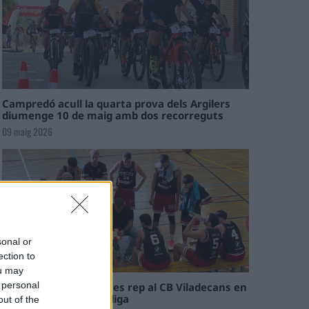
Campredó acull la quarta prova dels Argilers
diumenge 10 de maig amb dos recorreguts
09 maig 2026
sonal or
ection to
ou may
 personal
El Cantaires amb baixes rep al CB Viladecans en
el tram decisiu de la lliga
out of the