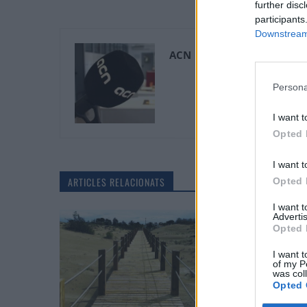
further disc
participants
Downstream 
ACN
Persona
I want t
Opted 
I want t
ARTICLES RELACIONATS
Opted 
I want 
Advertis
Opted 
I want t
of my P
was col
Opted 