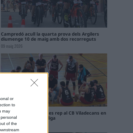
Campredó acull la quarta prova dels Argilers
diumenge 10 de maig amb dos recorreguts
09 maig 2026
sonal or
ection to
ou may
El Cantaires amb baixes rep al CB Viladecans en
el tram decisiu de la lliga
 personal
out of the
09 maig 2026
 downstream