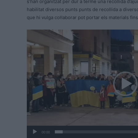
s’han organitzat per dur a terme una recollida d’aju
habilitat diversos punts punts de recollida a dive
que hi vulga col·laborar pot portar els materials fin
R
e
p
r
o
d
u
c
t
o
r
d
e
00:00
v