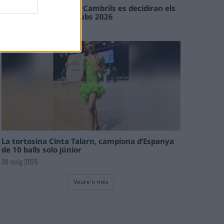
En les tirades de Flix i Cambrils es decidiran els
campions de l’Interclubs 2026
08 maig 2026
La tortosina Cinta Talarn, campiona d’Espanya
de 10 balls solo júnior
08 maig 2026
Veure'n més