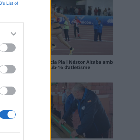
B’s List of
Paula Sintorres, Patrícia Pla i Néstor Altaba amb
la selecció catalana sub-16 d’atletisme
08 maig 2026