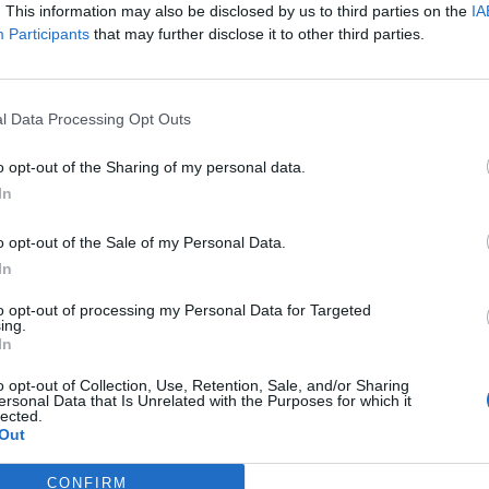
. This information may also be disclosed by us to third parties on the
IA
Participants
that may further disclose it to other third parties.
l Data Processing Opt Outs
o opt-out of the Sharing of my personal data.
In
o opt-out of the Sale of my Personal Data.
In
to opt-out of processing my Personal Data for Targeted
ing.
In
o opt-out of Collection, Use, Retention, Sale, and/or Sharing
ersonal Data that Is Unrelated with the Purposes for which it
lected.
Out
Societat
CONFIRM
la entre Pla d’Empúries i
“Escòcia és un país de contradiccions: