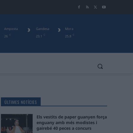
Amposta
Gandesa
Mora
C
C
C
26
23.1
25.8
ÚLTIMES NOTÍCIES
Els vestits de paper guanyen força
enguany amb més modistes i
gairebé 40 peces a concurs