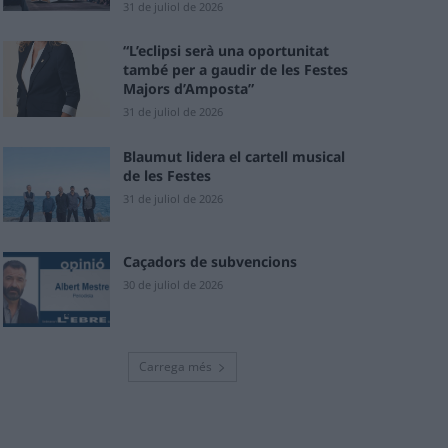
31 de juliol de 2026
“L’eclipsi serà una oportunitat
també per a gaudir de les Festes
Majors d’Amposta”
31 de juliol de 2026
Blaumut lidera el cartell musical
de les Festes
31 de juliol de 2026
Caçadors de subvencions
30 de juliol de 2026
Carrega més