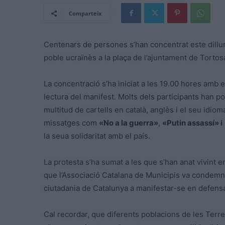
Comparteix
Centenars de persones s’han concentrat
este
dillu
poble
ucraïnès
a la plaça de l’ajuntament de Tortos
La concentració s’ha iniciat a les 19.00 hores amb el
lectura del manifest. Molts dels participants han p
multitud de cartells en català,
anglès
i el seu idiom
missatges com
«No a la guerra»
,
«Putin assassí» i
la seua solidaritat amb el país.
La protesta s’ha sumat a les que s’han anat vivint en
que l’Associació Catalana de Municipis va condemnar l
ciutadania de Catalunya a manifestar-se en defensa
Cal recordar, que diferents poblacions de les Terre