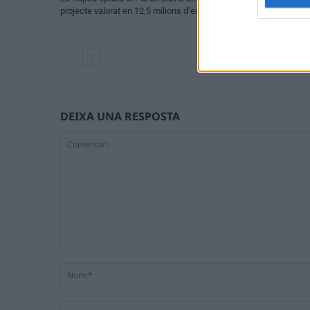
projecte valorat en 12,5 milions d’euros
el Grau i la netej
primeres escomes
DEIXA UNA RESPOSTA
Comentari: