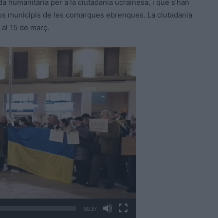
da humanitària per a la ciutadania ucraïnesa, i que s’han
rsos municipis de les comarques ebrenques. La ciutadania
s al 15 de març.
00:37