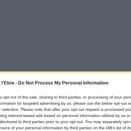
 l'Ebre -
Do Not Process My Personal Information
to opt-out of the sale, sharing to third parties, or processing of your per
Article següent
formation for targeted advertising by us, please use the below opt-out s
Tornen les Històries Gourmet de la Fàbrica de Solfa de
r selection. Please note that after your opt-out request is processed y
Beseit
eing interest-based ads based on personal information utilized by us or
disclosed to third parties prior to your opt-out. You may separately opt-
losure of your personal information by third parties on the IAB’s list of