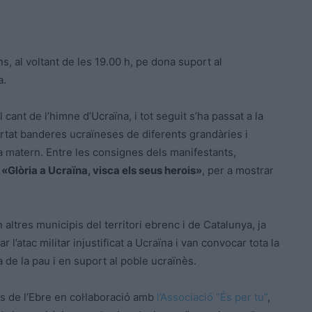
ns, al voltant de les 19.00 h, pe dona suport al
a.
 cant de l’himne d’Ucraïna, i tot seguit s’ha passat a la
ortat banderes ucraïneses de diferents grandàries i
a matern. Entre les consignes dels manifestants,
«Glòria a Ucraïna, visca els seus herois»
, per a mostrar
 altres municipis del territori ebrenc i de Catalunya, ja
’atac militar injustificat a Ucraïna i van convocar tota la
 de la pau i en suport al poble
ucraïnès
.
s de l’Ebre en col·laboració amb
l’Associació “És per tu”
,