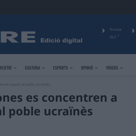
Tortosa
C
26.5
OCIETAT
CULTURA
ESPORTS
OPINIÓ
VÍDEOS
a en suport al poble ucraïnès
ones es concentren a
al poble ucraïnès