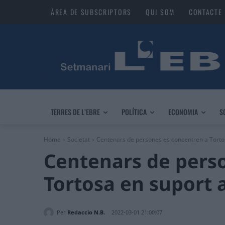
ÀREA DE SUBSCRIPTORS
QUI SOM
CONTACTE
TERRES DE L’EBRE
POLÍTICA
ECONOMIA
S
Home
Societat
Centenars de persones es concentren a Tortos
Centenars de pers
Tortosa en suport 
Per
Redaccio N.B.
2022-03-01 21:00:07