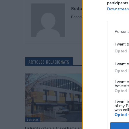
participants
Redaccio N.B.
Downstream 
Periodista
Persona
I want t
Opted 
ARTICLES RELACIONATS
I want t
Opted 
I want 
Advertis
Opted 
I want t
of my P
was col
Opted 
Societat
Societat
La Ràpita optarà al Pla de Barris amb un
La nova passarel·