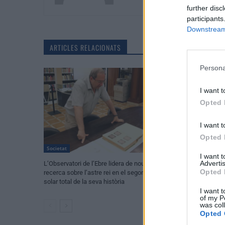
further disc
participants
Downstream 
ARTICLES RELACIONATS
Persona
I want t
Opted 
I want t
Opted 
Societat
Societat
I want 
Advertis
L’Observatori de l’Ebre lidera de nou la
L’Ajuntament de T
Opted 
recerca sobre l’astre rei en el segon eclipsi
de les obres de l
solar total de la seva història
de Renfe per les 
I want t
of my P
was col
Opted 