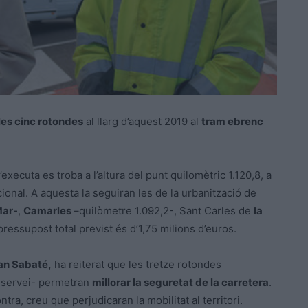
les cinc rotondes
al llarg d’aquest 2019 al
tram ebrenc
executa es troba a l’altura del punt quilomètric 1.120,8, a
cional. A aquesta la seguiran les de la urbanització de
Mar-
,
Camarles
–quilòmetre 1.092,2-, Sant Carles de
la
 pressupost total previst és d’1,75 milions d’euros.
n Sabaté,
ha reiterat que les tretze rotondes
n servei- permetran
millorar la seguretat de la carretera
.
tra, creu que perjudicaran la mobilitat al territori.