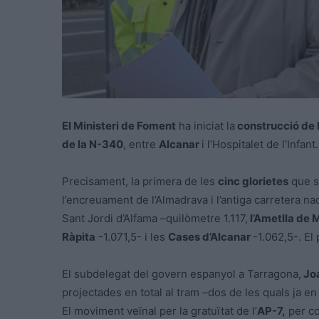
El Ministeri de Foment
ha iniciat la
construcció de 
de la N-340
, entre
Alcanar
i l’Hospitalet de l’Infant.
Precisament, la primera de les
cinc glorietes
que s’
l’encreuament de l’Almadrava i l’antiga carretera na
Sant Jordi d’Alfama –quilòmetre 1.117,
l’Ametlla de 
Ràpita
-1.071,5- i les
Cases d’Alcanar
-1.062,5-. El
El subdelegat del govern espanyol a Tarragona,
Joa
projectades en total al tram –dos de les quals ja e
El moviment veïnal per la gratuïtat de l’
AP-7,
per con