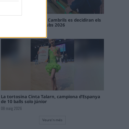
En les tirades de Flix i Cambrils es decidiran els
campions de l’Interclubs 2026
08 maig 2026
La tortosina Cinta Talarn, campiona d’Espanya
de 10 balls solo júnior
08 maig 2026
Veure'n més