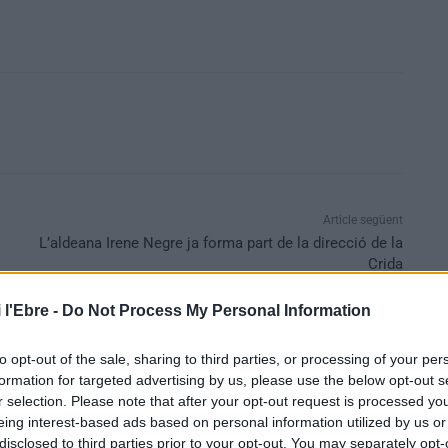
Article següent
L’aldeana Irene Negre ja forma part de la direcció de la
Crida
 l'Ebre -
Do Not Process My Personal Information
to opt-out of the sale, sharing to third parties, or processing of your per
formation for targeted advertising by us, please use the below opt-out s
r selection. Please note that after your opt-out request is processed y
eing interest-based ads based on personal information utilized by us or
disclosed to third parties prior to your opt-out. You may separately opt-