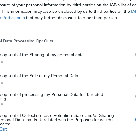
losure of your personal information by third parties on the IAB’s list of
. This information may also be disclosed by us to third parties on the
IA
Participants
that may further disclose it to other third parties.
l Data Processing Opt Outs
o opt-out of the Sharing of my personal data.
In
o opt-out of the Sale of my Personal Data.
In
Cultura
to opt-out of processing my Personal Data for Targeted
ing.
ortosa amplia el termini
Amposta recupera les Cases del Castell i
In
’aparcament dels terrenys
culmina un projecte estratègic que vincula
altes temperatures
patrimoni, turisme i gastronomia
o opt-out of Collection, Use, Retention, Sale, and/or Sharing
ersonal Data that Is Unrelated with the Purposes for which it
lected.
Out