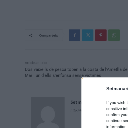
Comparteix
Article anterior
Dos vaixells de pesca topen a la costa de l’Ametlla de
Mar i un d’ells s’enfonsa sense víctimes
Setmanari
Setmanari Ebre
If you wish 
sensitive in
http://localhost/setmanari-copia
confirm you
continue se
information 