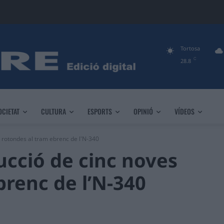
Tortosa
C
28.8
OCIETAT
CULTURA
ESPORTS
OPINIÓ
VÍDEOS
 rotondes al tram ebrenc de l'N-340
cció de cinc noves
brenc de l’N-340