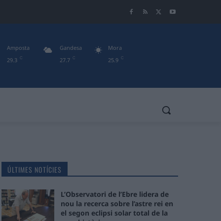
Amposta
Gandesa
Mora
C
C
C
29.3
27.7
25.9
ÚLTIMES NOTÍCIES
L’Observatori de l’Ebre lidera de
nou la recerca sobre l’astre rei en
el segon eclipsi solar total de la