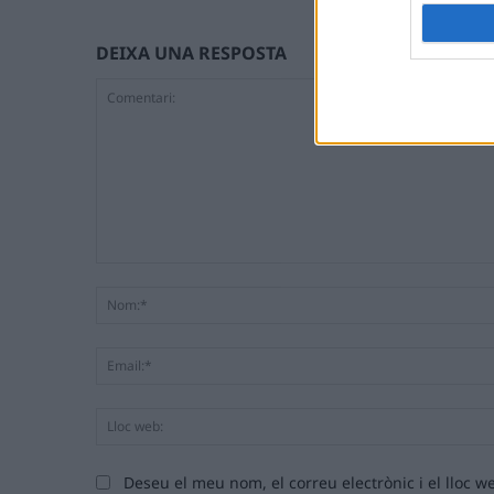
DEIXA UNA RESPOSTA
Comentari:
Deseu el meu nom, el correu electrònic i el lloc