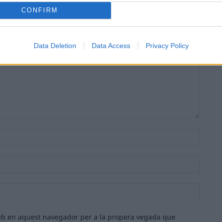
CONFIRM
Data Deletion
Data Access
Privacy Policy
Nom:*
Email:*
Lloc
web:
 web en aquest navegador per a la propera vegada que