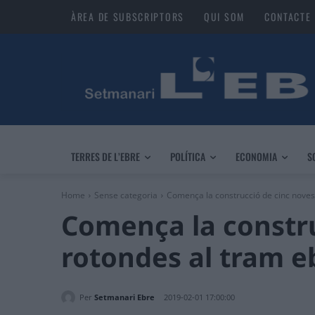
ÀREA DE SUBSCRIPTORS
QUI SOM
CONTACTE
TERRES DE L’EBRE
POLÍTICA
ECONOMIA
S
Home
Sense categoria
Comença la construcció de cinc noves
Comença la constru
rotondes al tram e
Per
Setmanari Ebre
2019-02-01 17:00:00