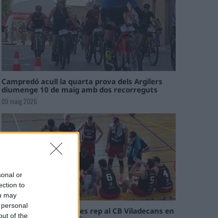
Campredó acull la quarta prova dels Argilers
diumenge 10 de maig amb dos recorreguts
09 maig 2026
sonal or
ection to
ou may
 personal
El Cantaires amb baixes rep al CB Viladecans en
out of the