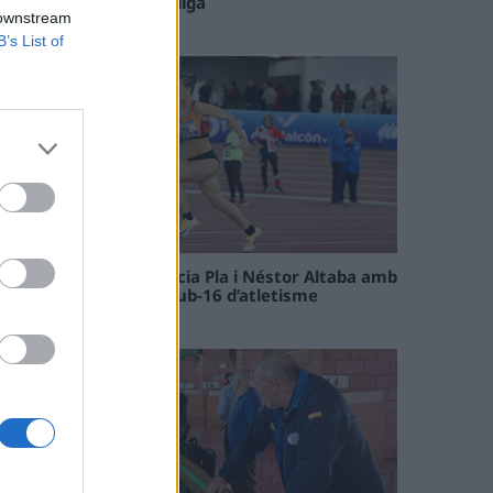
el tram decisiu de la lliga
 downstream
09 maig 2026
B’s List of
Paula Sintorres, Patrícia Pla i Néstor Altaba amb
la selecció catalana sub-16 d’atletisme
08 maig 2026