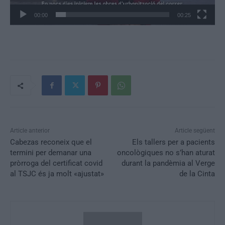
c
00:00
00:25
t
o
r
d
e
v
í
d
e
Article anterior
Article següent
o
Cabezas reconeix que el
Els tallers per a pacients
termini per demanar una
oncològiques no s’han aturat
pròrroga del certificat covid
durant la pandèmia al Verge
al TSJC és ja molt «ajustat»
de la Cinta