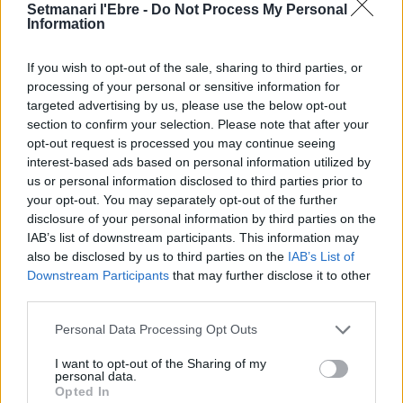
recerca sobre l’astre rei en el segon
Setmanari l'Ebre -
Do Not Process My Personal
eclipsi solar total de la seva història
Information
7 d'agost de 2026
If you wish to opt-out of the sale, sharing to third parties, or
processing of your personal or sensitive information for
L’Ajuntament de Tortosa amplia el
targeted advertising by us, please use the below opt-out
termini de les obres de l’aparcament
section to confirm your selection. Please note that after your
dels terrenys de Renfe per les altes
temperatures
opt-out request is processed you may continue seeing
interest-based ads based on personal information utilized by
7 d'agost de 2026
us or personal information disclosed to third parties prior to
your opt-out. You may separately opt-out of the further
Amposta recupera les Cases del Castell
i culmina un projecte estratègic que
disclosure of your personal information by third parties on the
vincula patrimoni, turisme i
IAB’s list of downstream participants. This information may
gastronomia
also be disclosed by us to third parties on the
IAB’s List of
6 d'agost de 2026
Downstream Participants
that may further disclose it to other
third parties.
Els vestits de paper guanyen força
enguany amb més modistes i gairebé
Personal Data Processing Opt Outs
40 peces a concurs
I want to opt-out of the Sharing of my
31 de juliol de 2026
personal data.
Opted In