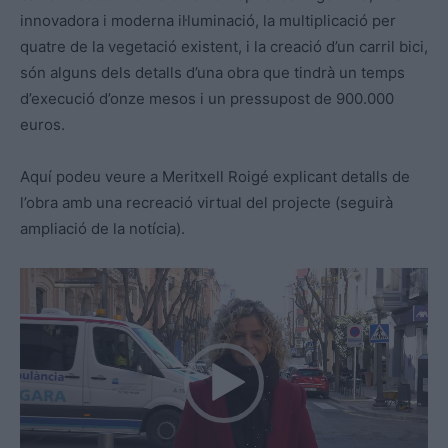
innovadora i moderna il·luminació, la multiplicació per
quatre de la vegetació existent, i la creació d’un carril bici,
són alguns dels detalls d’una obra que tindrà un temps
d’execució d’onze mesos i un pressupost de 900.000
euros.
Aquí podeu veure a Meritxell Roigé explicant detalls de
l’obra amb una recreació virtual del projecte (seguirà
ampliació de la notícia).
R
e
p
r
o
d
u