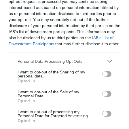
opt-out request is processed you may continue seeing
projecte valorat en 12,5 milions d’euros
interest-based ads based on personal information utilized by
10 de juliol de 2026
us or personal information disclosed to third parties prior to
Societat
your opt-out. You may separately opt-out of the further
disclosure of your personal information by third parties on the
La nova passarel·la entre Pla d’Empúries i
IAB’s list of downstream participants. This information may
el Grau i la neteja del barranc de la Mina,
also be disclosed by us to third parties on the
IAB’s List of
primeres escomeses del Pla de Barris
Downstream Participants
that may further disclose it to other
13 de juliol de 2026
third parties.
Societat
Personal Data Processing Opt Outs
“Escòcia és un país de contradiccions:
salvatge i profundament intel·lectual”
I want to opt-out of the Sharing of my
personal data.
22 de juny de 2026
Opted In
Societat
I want to opt-out of the Sale of my
Personal Data.
Opted In
I want to opt-out of processing my
DEIXA UNA RESPOSTA
Personal Data for Targeted Advertising.
Opted In