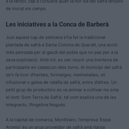
a la tardor, cap a l’octubre quan la flor lila del safrà tenyeix
de morat els camps.
Les iniciatives a la Conca de Barberà
Just aquest cap de setmana s’ha fet la tradicional
plantada de safrà a Santa Coloma de Queralt, una acció
més pensada per al gaudi del poble que no pas per a la
seva explotació. Amb tot, es van reunir una trentena de
participants en cadascun dels torns. Al municipi del safrà
se’n fa licor d’herbes, formatges, melmelades, oli
infusionat o gelea de ratafia de safrà, entre d’altres. Un
petit grup de productors es va animar a cultivar-ne sota
el nom ‘Som Terra de Safrà’, tal com explica una de les
integrants, l’Angelina Nogués.
A la capital de comarca, Montblanc, l’empresa ‘Espai
Aromis’ és un grup proveïdor de safrà amb llarga