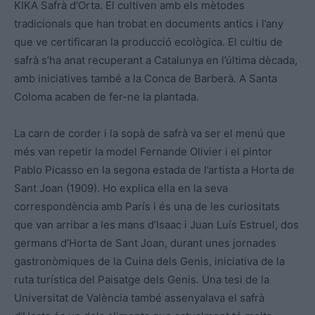
KIKA Safrà d’Orta. El cultiven amb els mètodes
tradicionals que han trobat en documents antics i l’any
que ve certificaran la producció ecològica. El cultiu de
safrà s’ha anat recuperant a Catalunya en l’última dècada,
amb iniciatives també a la Conca de Barberà. A Santa
Coloma acaben de fer-ne la plantada.
La carn de corder i la sopà de safrà va ser el menú que
més van repetir la model Fernande Olivier i el pintor
Pablo Picasso en la segona estada de l’artista a Horta de
Sant Joan (1909). Ho explica ella en la seva
correspondència amb París i és una de les curiositats
que van arribar a les mans d’Isaac i Juan Luís Estruel, dos
germans d’Horta de Sant Joan, durant unes jornades
gastronòmiques de la Cuina dels Genis, iniciativa de la
ruta turística del Paisatge dels Genis. Una tesi de la
Universitat de València també assenyalava el safrà