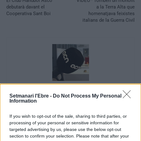
El Club Handbol Ascó
VÍDEO · Tomben un monòlit
debutarà davant el
a la Terra Alta que
Cooperativa Sant Boi
homenatjava feixistes
italians de la Guerra Civil
ACN
Setmanari l'Ebre -
Do Not Process My Personal
Information
If you wish to opt-out of the sale, sharing to third parties, or
processing of your personal or sensitive information for
ARTICLES RELACIONATS
targeted advertising by us, please use the below opt-out
section to confirm your selection. Please note that after your
La Ràpita optarà al Pla de Barris amb un