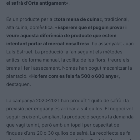
el safrà d’Orta antigament
«.
És un producte per a «
tota mena de cuina
«, tradicional,
alta cuina, domèstica. «
Esperem que el puguin provar i
veure aquesta diferència de producte que estem
intentant portar al mercat nosaltres
«, ha assenyalat Juan
Luís Estruel. La producció la fan seguint els mètodes
antics, de forma manual, la collita de les flors, treure els
brams i fer l’assecament. Només han pogut mecanitzar la
plantació. «
Ho fem com es feia fa 500 o 600 anys
«,
destaquen.
La campanya 2020-2021 han produït 1 quilo de safrà i la
previsió per enguany és arribar als 4 quilos. El negoci vol
seguir creixent, ampliant la producció segons la demanda
que vagi tenint, però amb un topall per capacitat de
finques d’uns 20 o 30 quilos de safrà. La recol·lecta es fa