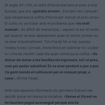
Al segle XV i XVI, el safrà d’Horta marcava el preu a tota
Europa, que era «
gairebé al món
«. Era tant «bo i preuat»
que s’esperava la collita d’Horta per marcar el preu arreu.
El cultiu es va trobar amb el problema que «
és molt
manual
«, és difícil de mecanitzar, i aquest va ser el motiu
pel qual es va anar abandonant quan el sector primari es
va anar industrialitzant. Tot s’ha de fer a mà, suposa
moltes hores i jornals, molta feina en esbrinar-lo i cuidar-
lo i s’ha de recollir cada dia quan comença la collita. «
Va
deixar de donar a les famílies els ingressos, tot i el preu,
com per poder substituir. Es va anar perdent a poc a poc
i la gent només el cultivaven per al consum propi, a
casa
«, afirma l’Isaac.
Amb tota aquesta informació els germans Estruel van
decidir posar en marxa la iniciativa. «
Sense el Vicent no
ho hauríem pogut aconseguir perquè ens ha