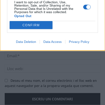
I want to opt-out of Collection, Use,
Retention, Sale, and/or Sharing of my
Personal Data that Is Unrelated with the
Purposes for which it was collected.
Opted Out
CONFIRM
Comentari:
No
Data Deletion
Data Access
Privacy Policy
Ema
Llo
we
Deseu el meu nom, el correu electrònic i el lloc web en
aquest navegador per a la propera vegada que comenti.