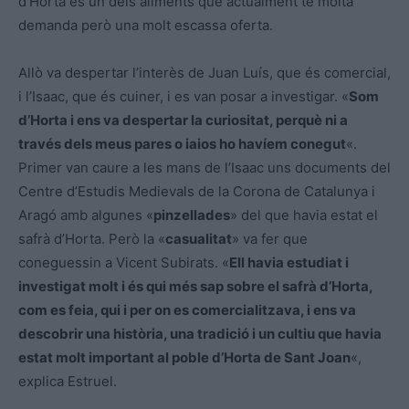
d’Horta és un dels aliments que actualment té molta
demanda però una molt escassa oferta.
Allò va despertar l’interès de Juan Luís, que és comercial,
i l’Isaac, que és cuiner, i es van posar a investigar. «
Som
d’Horta i ens va despertar la curiositat, perquè ni a
través dels meus pares o iaios ho havíem conegut
«.
Primer van caure a les mans de l’Isaac uns documents del
Centre d’Estudis Medievals de la Corona de Catalunya i
Aragó amb algunes «
pinzellades
» del que havia estat el
safrà d’Horta. Però la «
casualitat
» va fer que
coneguessin a Vicent Subirats. «
Ell havia estudiat i
investigat molt i és qui més sap sobre el safrà d’Horta,
com es feia, qui i per on es comercialitzava, i ens va
descobrir una història, una tradició i un cultiu que havia
estat molt important al poble d’Horta de Sant Joan
«,
explica Estruel.