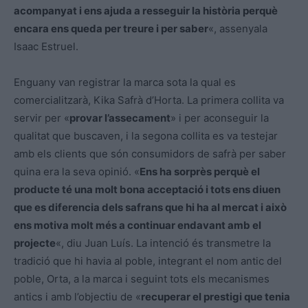
acompanyat i ens ajuda a resseguir la història perquè
encara ens queda per treure i per saber
«, assenyala
Isaac Estruel.
Enguany van registrar la marca sota la qual es
comercialitzarà, Kika Safrà d’Horta. La primera collita va
servir per «
provar l’assecament
» i per aconseguir la
qualitat que buscaven, i la segona collita es va testejar
amb els clients que són consumidors de safrà per saber
quina era la seva opinió. «
Ens ha sorprès perquè el
producte té una molt bona acceptació i tots ens diuen
que es diferencia dels safrans que hi ha al mercat i això
ens motiva molt més a continuar endavant amb el
projecte
«, diu Juan Luís. La intenció és transmetre la
tradició que hi havia al poble, integrant el nom antic del
poble, Orta, a la marca i seguint tots els mecanismes
antics i amb l’objectiu de «
recuperar el prestigi que tenia