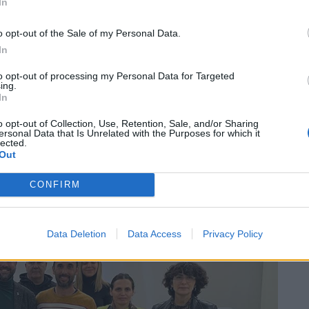
In
 on has de fer un set-up i després cercar el millor temps.
ue és desconegut. Per exemple, no sabem com és l’etapa
o opt-out of the Sale of my Personal Data.
amb comptagotes i cal calcular la benzina, fer el set-
In
a és el que més m’agrada. Els cotxes no són tots iguals
xibilitat i els pots modificar, i també fer una estratègia
to opt-out of processing my Personal Data for Targeted
ing.
In
o opt-out of Collection, Use, Retention, Sale, and/or Sharing
seu futur, però s’han pogut escoltar rumors sobre la
ersonal Data that Is Unrelated with the Purposes for which it
lected.
l que sembla està disposada a tenir equips a les
Out
CONFIRM
consistori municipal
Data Deletion
Data Access
Privacy Policy