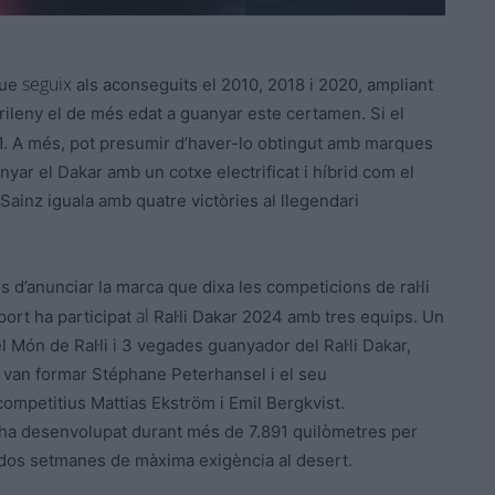
seguix
que
als aconseguits el 2010, 2018 i 2020, ampliant
drileny el de més edat a guanyar
este
certamen. Si el
61. A més, pot presumir d’haver-lo obtingut amb marques
nyar el Dakar amb un cotxe electrificat i híbrid com el
Sainz iguala amb quatre victòries al llegendari
prés d’anunciar la marca que
dixa
les competicions de ral·li
al
port
ha participat
Ral·li Dakar 2024 amb tres equips. Un
 Món de Ral·li i 3 vegades guanyador del Ral·li Dakar,
el van formar
Stéphane
Peterhansel
i el seu
 competitius
Mattias
Ekström
i
Emil
Bergkvist
.
s’ha desenvolupat durant més de 7.891 quilòmetres per
dos
setmanes de màxima exigència al desert.