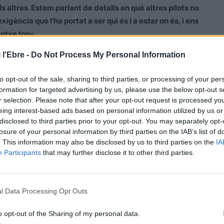
ls altres. Estem parlant de detalls en què altres pilots no
exigència que l’ha portat a ser qui és i a estar on és, i ens
cotxe top
«.
 l'Ebre -
Do Not Process My Personal Information
to opt-out of the sale, sharing to third parties, or processing of your per
s a
Deltebre
. Encara que a la seua família no hi ha
formation for targeted advertising by us, please use the below opt-out s
despertar molt aviat una gran passió. Va estudiar a la
r selection. Please note that after your opt-out request is processed y
ànica i industrial, i als 22 anys va rebre una beca que
eing interest-based ads based on personal information utilized by us or
disclosed to third parties prior to your opt-out. You may separately opt-
 de l’enginyeria del motor per a estudiar durant un any
losure of your personal information by third parties on the IAB’s list of
 a Oxford. D’aquí va passar a HRT, a la F1, i al
. This information may also be disclosed by us to third parties on the
IA
ixer Nani Roma, amb qui va treballar i va debutar al
Participants
that may further disclose it to other third parties.
 pilot de Folgueroles. Millor no va poder ser el seu
ginyer en cap. Va fixar la residència a prop de Frankfurt
ó. Després va arribar el seu èxit amb Carlos Sainz. Ha
l Data Processing Opt Outs
e Turismes i al Dakar, on va debutar el 2014, i ja porta 11
 «
hi ha una gran part d’aventura que les altres no tenen
o opt-out of the Sharing of my personal data.