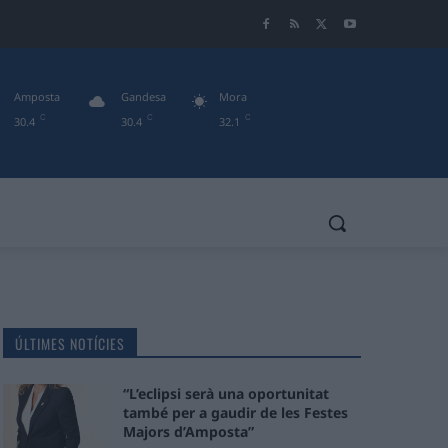
Amposta
Gandesa
Mora
C
C
C
30.4
30.4
32.1
ÚLTIMES NOTÍCIES
“L’eclipsi serà una oportunitat
també per a gaudir de les Festes
Majors d’Amposta”