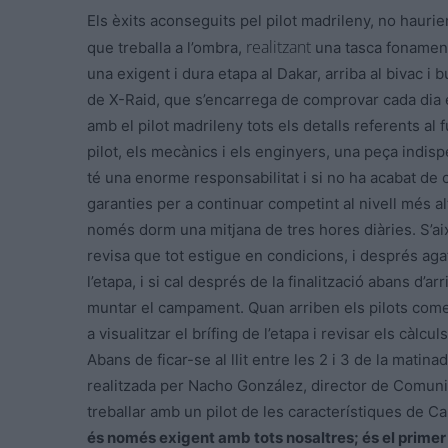
Els èxits aconseguits pel pilot madrileny, no hauri
realitzant
que treballa a l’ombra,
una tasca fonamenta
una exigent i dura etapa al Dakar, arriba al bivac i 
de X-Raid, que s’encarrega de comprovar cada dia el 
amb el pilot madrileny tots els detalls referents al
pilot, els mecànics i els enginyers, una peça indis
té una enorme responsabilitat i si no ha acabat d
garanties per a continuar competint al nivell més al
només dorm una mitjana de tres hores diàries. S’aix
revisa que tot
estigue
en condicions, i després agafa
l’etapa, i si cal després de la finalització abans d’a
muntar el campament. Quan arriben els pilots com
a visualitzar el brífing de l’etapa i revisar els càl
Abans de ficar-se al llit entre les 2 i 3 de la matina
realitzada per
Nacho
González, director de Comunic
treballar amb un pilot de les característiques de Car
és només exigent amb tots nosaltres; és el primer 