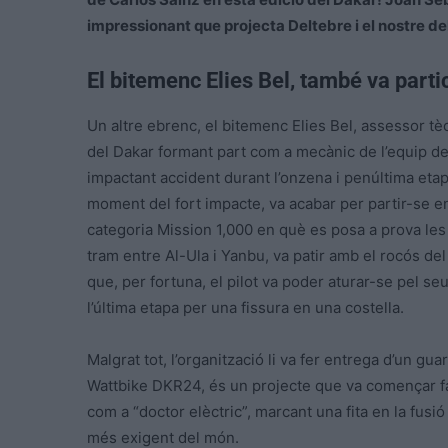
impressionant que projecta Deltebre i el nostre de
El bitemenc Elies Bel, també va parti
Un altre ebrenc, el bitemenc Elies Bel, assessor t
del Dakar formant part com a mecànic de l’equip del
impactant accident durant l’onzena i penúltima etapa 
moment del fort impacte, va acabar per partir-se en
categoria Mission 1,000 en què es posa a prova les
tram entre Al-Ula i Yanbu, va patir amb el rocós de
que, per fortuna, el pilot va poder aturar-se pel se
l’última etapa per una fissura en una costella.
Malgrat tot, l’organització li va fer entrega d’un gu
Wattbike DKR24, és un projecte que va començar fa 
com a “doctor elèctric”, marcant una fita en la fusió 
més exigent del món.