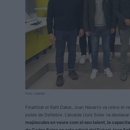
Foto: Cedida
Finalitzat el Ral·li Dakar, Joan Navarro va rebre el
poble de Deltebre. L’alcalde Lluís Soler va destacar e
majúscules en veure com el seu talent, la capacitat
de Carlos Sainz en esta edició del Dakar! Joan Se