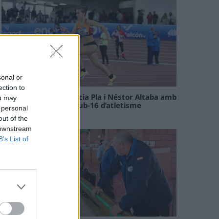
sonal or
ection to
Paula Sintorres, Patrícia Pla i Néstor Altaba amb
ou may
la selecció catalana sub-16 d’atletisme
 personal
08 maig 2026
out of the
 downstream
B’s List of