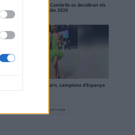
En les tirades de Flix i Cambrils es decidiran els
campions de l’Interclubs 2026
08 maig 2026
La tortosina Cinta Talarn, campiona d’Espanya
de 10 balls solo júnior
08 maig 2026
Veure'n més