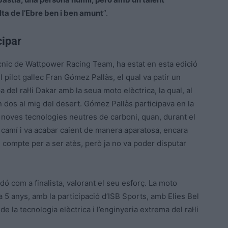
lta de l’Ebre ben i ben amunt
”.
cipar
ècnic de Wattpower Racing Team, ha estat en esta edició
 pilot gallec Fran Gómez Pallàs, el qual va patir un
del ral·li Dakar amb la seua moto elèctrica, la qual, al
 dos al mig del desert. Gómez Pallàs participava en la
 noves tecnologies neutres de carboni, quan, durant el
l camí i va acabar caient de manera aparatosa, encara
u compte per a ser atès, però ja no va poder disputar
ardó com a finalista, valorant el seu esforç. La moto
5 anys, amb la participació d’ISB Sports, amb Elies Bel
de la tecnologia elèctrica i l’enginyeria extrema del ral·li