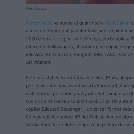
Foto: Cedida
Carlos Sainz
va sumar el quart títol al
Ral·li Dakar
, 
a més un rècord que ja ostentava, sent el pilot ma
aconseguir
2020 el va
amb
57
anys, ara l’amplia a 
diferents: Volkswagen, el primer pilot capaç de gua
seu Audi
RS
Q
e
Tron, Peugeot, MINI i Audi. Carlos 
Ari
Vatanen
.
Este
ha estat el darrer títol a les files d’Audi, des
per iniciar una nova aventura a la Fórmula 1. Audi
S
d’ells format pel doble guanyador del Campionat del
Carlos Sainz i el seu copilot
Lucas
Cruz
. Un altre 
copilot
Edouard
Boulanger, i un tercer format pels
En
esta
edició número 46 del Ral·li, la competició 
Aràbia Saudita en dotze etapes i un pròleg, durant