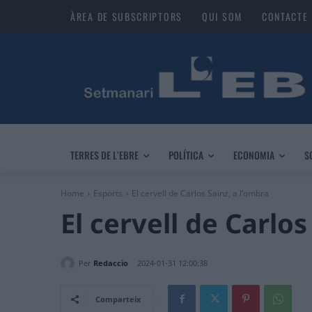
ÀREA DE SUBSCRIPTORS
QUI SOM
CONTACTE
TERRES DE L’EBRE
POLÍTICA
ECONOMIA
S
Home
Esports
El cervell de Carlos Sainz, a l’ombra
El cervell de Carlos
Per
Redaccio
2024-01-31 12:00:38
Comparteix