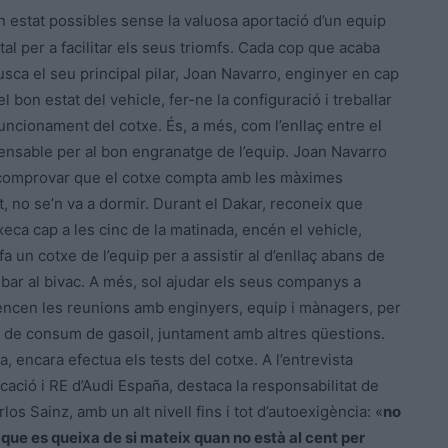
en estat possibles sense la valuosa aportació d’un equip
l per a facilitar els seus triomfs. Cada cop que acaba
busca el seu principal pilar, Joan Navarro, enginyer en cap
bon estat del vehicle, fer-ne la configuració i treballar
 funcionament del cotxe. És, a més, com l’enllaç entre el
pensable per al bon engranatge de l’equip. Joan Navarro
e comprovar que el cotxe compta amb les màximes
t, no se’n va a dormir. Durant el Dakar, reconeix que
eca cap a les cinc de la matinada, encén el vehicle,
 un cotxe de l’equip per a assistir al d’enllaç abans de
rribar al bivac. A més, sol ajudar els seus companys a
encen les reunions amb enginyers, equip i mànagers, per
culs de consum de gasoil, juntament amb altres qüestions.
da, encara efectua els tests del cotxe. A l’entrevista
ació i RE d’Audi
España
, destaca la responsabilitat de
los Sainz, amb un alt nivell fins i tot d’autoexigència: «
no
que es queixa de si mateix quan no està al cent per