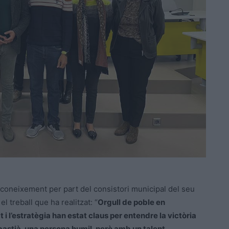
 reconeixement per part del consistori municipal del seu
l treball que ha realitzat: “
Orgull de poble en
 i l’estratègia han estat claus per entendre la victòria
bastià, una persona humil, però amb un talent