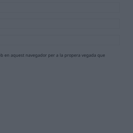
Nom:*
Email:*
Lloc
web:
 web en aquest navegador per a la propera vegada que