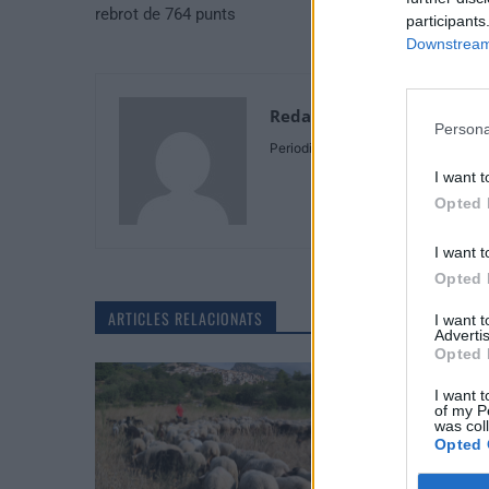
rebrot de 764 punts
participants
Downstream 
Redaccio
Persona
Periodistes
I want t
Opted 
I want t
Opted 
ARTICLES RELACIONATS
I want 
Advertis
Opted 
I want t
of my P
was col
Opted 