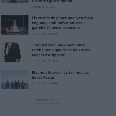
turisme i gastronomia
6 d'agost de 2026
Els vestits de paper guanyen força
enguany amb més modistes i
gairebé 40 peces a concurs
31 de juliol de 2026
“L’eclipsi serà una oportunitat
també per a gaudir de les Festes
Majors d’Amposta”
31 de juliol de 2026
Blaumut lidera el cartell musical
de les Festes
31 de juliol de 2026
Carrega més