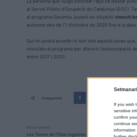
La persona que vulga sol·licitar l’ajut ha d’estar 
al Servei Públic d’Ocupació de Catalunya (SOC). T
al programa Garantia Juvenil en situació
«inscrit b
autònom des de l’1 d’octubre de 2020 fins a la data
Qui no podrà accedir-hi són tots aquells joves que, 
vinculats al programa per afavorir l’autoocupació d
entre 2017 i 2020.
Setmanari
Comparteix
If you wish 
sensitive in
confirm you
continue se
Article anterior
information 
Les Terres de l’Ebre registren un mort i un risc de
further disc