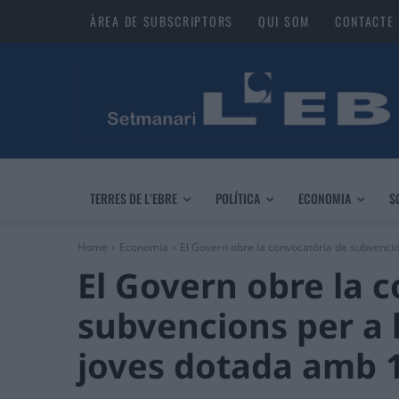
ÀREA DE SUBSCRIPTORS
QUI SOM
CONTACTE
TERRES DE L’EBRE
POLÍTICA
ECONOMIA
S
Home
Economia
El Govern obre la convocatòria de subvencion
El Govern obre la 
subvencions per a 
joves dotada amb