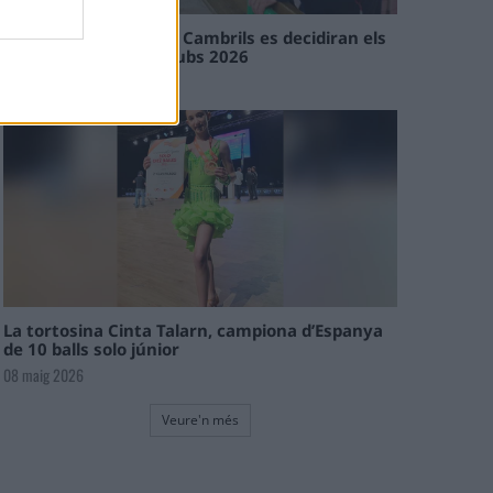
En les tirades de Flix i Cambrils es decidiran els
campions de l’Interclubs 2026
08 maig 2026
La tortosina Cinta Talarn, campiona d’Espanya
de 10 balls solo júnior
08 maig 2026
Veure'n més