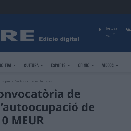
Tortosa
C
30.1
OCIETAT
CULTURA
ESPORTS
OPINIÓ
VÍDEOS
s per a l'autoocupació de joves...
convocatòria de
l’autoocupació de
 10 MEUR