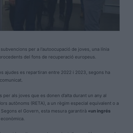
subvencions per a l’autoocupació de joves, una línia
procedents del fons de recuperació europeus.
es ajudes es repartiran entre 2022 i 2023, segons ha
comunicat.
 per als joves que es donen d’alta durant un any al
adors autònoms (
RETA
), a un règim especial equivalent o a
t. Segons el Govern, esta mesura garantirà
«un ingrés
at econòmica.