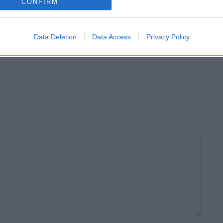
CONFIRM
Economia
Data Deletion
Data Access
Privacy Policy
 reduir 5 °C la
Els ajuntaments ebrencs recapten més de
aigua de les badies amb
67,5 milions d’euros per l’IBI el 2025