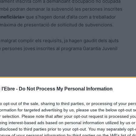
prèviament inscrita com a demandant d’ocupació no ocupada
ambé podran demanar la subvenció les persones inscrites
eneficiària»
que s’hagen donat d’alta com a treballador
 màxima de presentació de sol·licitud de subvencions.
malgrat complir els requisits, ja hagen gaudit dels ajuts
e persones joves inscrites al programa Garantia Juvenil
 l'Ebre -
Do Not Process My Personal Information
to opt-out of the sale, sharing to third parties, or processing of your per
formation for targeted advertising by us, please use the below opt-out s
r selection. Please note that after your opt-out request is processed y
eing interest-based ads based on personal information utilized by us or
Article següent
disclosed to third parties prior to your opt-out. You may separately opt-
El Govern incorporarà una paga extraordinària al
losure of your personal information by third parties on the IAB’s list of