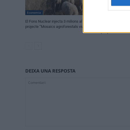
Economia
Economia
El Fons Nuclear injecta 3 milions al
La Ràpita planteja
projecte “Mosaics agroforestals vius”
temperatura de l’
plaques solars
DEIXA UNA RESPOSTA
Comentari: