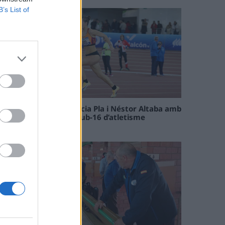
B’s List of
Paula Sintorres, Patrícia Pla i Néstor Altaba amb
la selecció catalana sub-16 d’atletisme
08 maig 2026