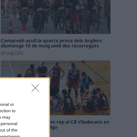
Campredó acull la quarta prova dels Argilers
diumenge 10 de maig amb dos recorreguts
09 maig 2026
sonal or
ection to
ou may
El Cantaires amb baixes rep al CB Viladecans en
 personal
el tram decisiu de la lliga
out of the
09 maig 2026
 downstream