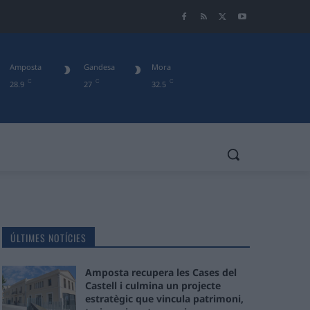
Amposta
Gandesa
Mora
C
C
C
28.9
27
32.5
ÚLTIMES NOTÍCIES
Amposta recupera les Cases del
Castell i culmina un projecte
estratègic que vincula patrimoni,