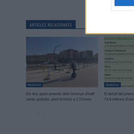
ARTICLES RELACIONATS
Mobilitat
Mobilitat
Els dos aparcaments dels terrenys d’Adif
El detall del pre
seran gratuïts, però limitats a 2,5 hores
74,8 milions d’eur