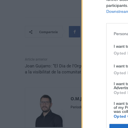
participants
Downstream 
Comparteix
Persona
I want t
Opted 
Article anterior
Joan Guijarro: “El Dia de l’Orgull contribuïx crucialmen
I want t
a la visibilitat de la comunitat LGTBI+”
Opted 
I want 
Advertis
Opted 
O.M.J
I want t
Periodista
of my P
was col
Opted 