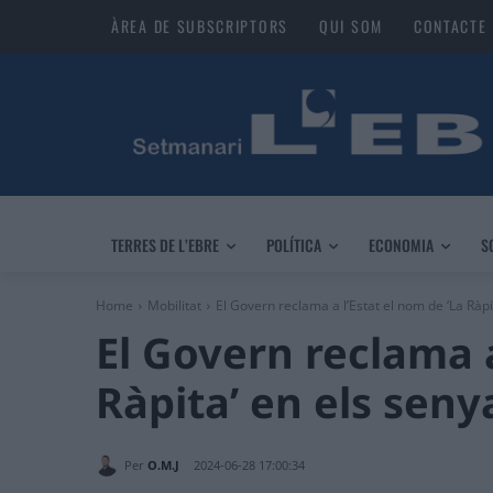
ÀREA DE SUBSCRIPTORS
QUI SOM
CONTACTE
TERRES DE L’EBRE
POLÍTICA
ECONOMIA
S
Home
Mobilitat
El Govern reclama a l’Estat el nom de ‘La Ràpit
El Govern reclama a
Ràpita’ en els seny
Per
O.M.J
2024-06-28 17:00:34