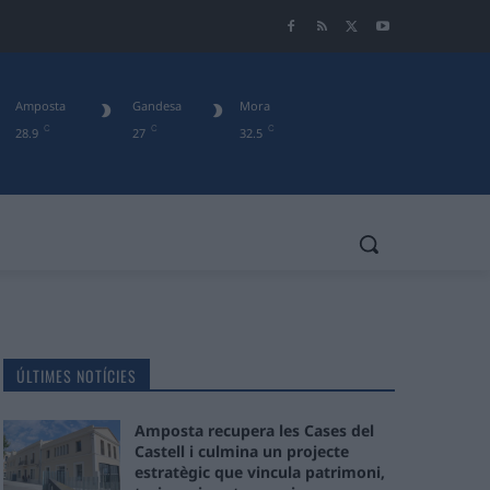
Amposta
Gandesa
Mora
C
C
C
28.9
27
32.5
ÚLTIMES NOTÍCIES
Amposta recupera les Cases del
Castell i culmina un projecte
estratègic que vincula patrimoni,