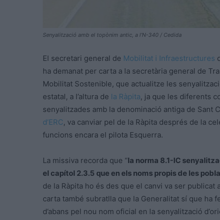
Senyalització amb el topònim antic, a l’N-340 / Cedida
El secretari general de
Mobilitat i Infraestructures
d
ha demanat per carta a la secretària general de Tran
Mobilitat Sostenible, que actualitze les senyalitzaci
estatal, a l’altura de
la Ràpita
, ja que les diferents 
senyalitzades amb la denominació antiga de Sant Ca
d’ERC
, va canviar pel de la Ràpita després de la ce
funcions encara el pilota Esquerra.
La missiva recorda que “
la norma 8.1-IC senyalitzac
el capítol 2.3.5 que en els noms propis de les pobl
de la Ràpita ho és des que el canvi va ser publicat a
carta també subratlla que la Generalitat sí que ha f
d’abans pel nou nom oficial en la senyalització d’or