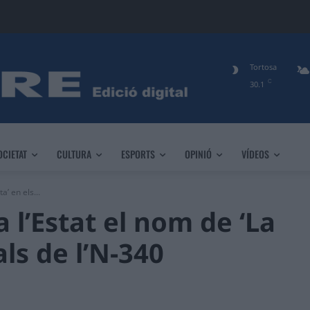
Tortosa
C
30.1
OCIETAT
CULTURA
ESPORTS
OPINIÓ
VÍDEOS
a’ en els...
 l’Estat el nom de ‘La
als de l’N-340