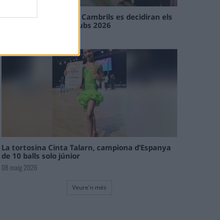
En les tirades de Flix i Cambrils es decidiran els
campions de l’Interclubs 2026
08 maig 2026
La tortosina Cinta Talarn, campiona d’Espanya
de 10 balls solo júnior
08 maig 2026
Veure'n més