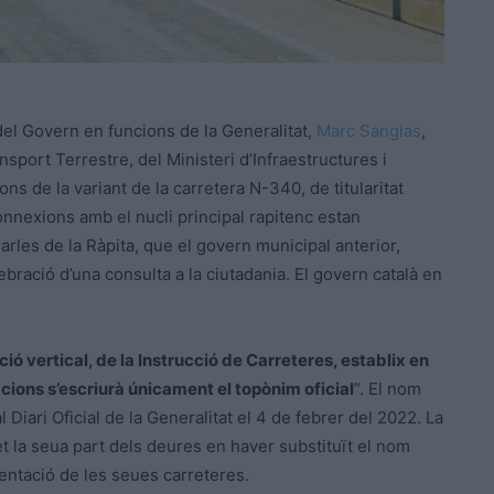
el Govern en funcions de la Generalitat,
Marc Sanglas
,
sport Terrestre, del Ministeri d’Infraestructures i
ons de la variant de la carretera N-340, de titularitat
connexions amb el nucli principal rapitenc estan
rles de la Ràpita, que el govern municipal anterior,
lebració d’una consulta a la ciutadania. El govern català en
ió vertical, de la Instrucció de Carreteres, establix en
acions s’escriurà únicament el topònim oficial
”. El nom
l Diari Oficial de la Generalitat el 4 de febrer del 2022. La
et la seua part dels deures en haver substituït el nom
ientació de les seues carreteres.