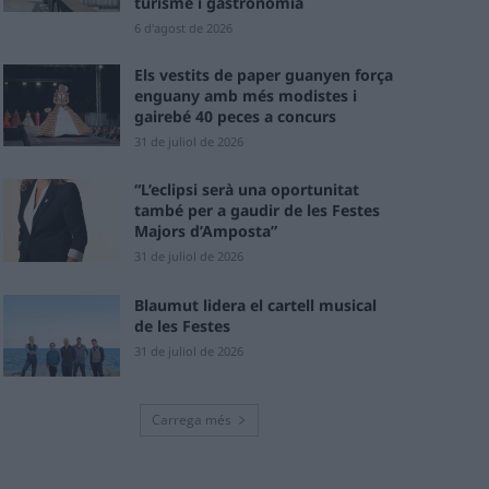
turisme i gastronomia
6 d'agost de 2026
Els vestits de paper guanyen força
enguany amb més modistes i
gairebé 40 peces a concurs
31 de juliol de 2026
“L’eclipsi serà una oportunitat
també per a gaudir de les Festes
Majors d’Amposta”
31 de juliol de 2026
Blaumut lidera el cartell musical
de les Festes
31 de juliol de 2026
Carrega més