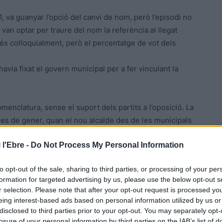
1, va guanyar l’opció del canvi de nom, però l’episodi no
van optar per traure del nom la referència al llegat
 més col·loquialment, però el percentatge de vot dels
havia fixat el govern municipal per a fer vinculant la
nomenclatura, sense el suport dels partits a l’oposició. La
 mes de gener, quan el nou alcalde des de les municipals
ondre en un ple a l’oposició d’ERC, que demanava que
 l'Ebre -
Do Not Process My Personal Information
litat, que no descartava tornar a convocar un referèndum
to opt-out of the sale, sharing to third parties, or processing of your per
formation for targeted advertising by us, please use the below opt-out s
te extrem estiga ara damunt de la taula o siga cap
r selection. Please note that after your opt-out request is processed y
ur la Ràpita i La Ràpita XXI. Les mateixes fonts sostenen
eing interest-based ads based on personal information utilized by us or
Generalitat a l’Estat en relació a la N-340.
disclosed to third parties prior to your opt-out. You may separately opt-
losure of your personal information by third parties on the IAB’s list of