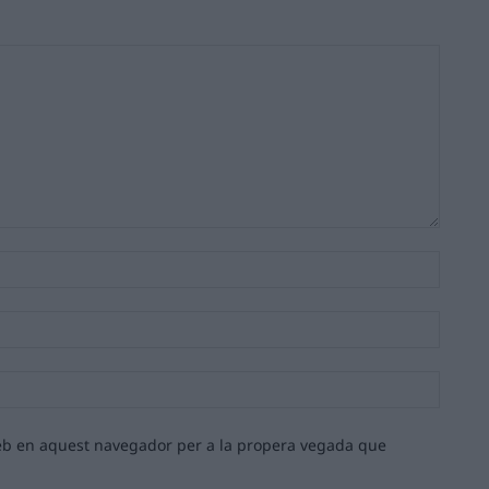
Nom:*
Email:*
Lloc
web:
 web en aquest navegador per a la propera vegada que