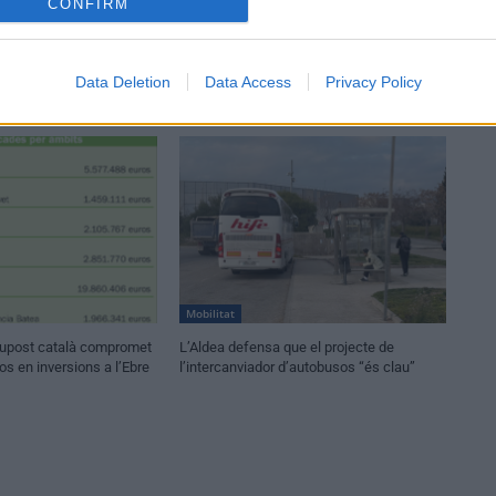
CONFIRM
Data Deletion
Data Access
Privacy Policy
Mobilitat
ssupost català compromet
L’Aldea defensa que el projecte de
os en inversions a l’Ebre
l’intercanviador d’autobusos “és clau”