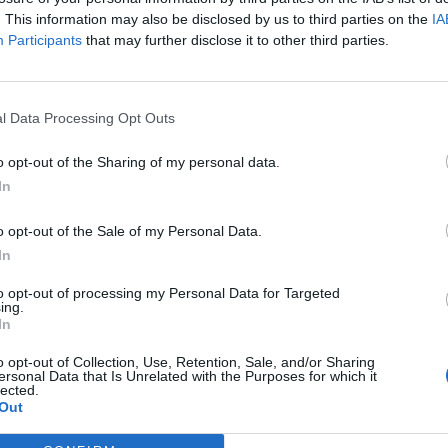
. This information may also be disclosed by us to third parties on the
IA
Participants
that may further disclose it to other third parties.
l Data Processing Opt Outs
o opt-out of the Sharing of my personal data.
In
Article següent
t
Desactivat el Pla d’Emergència per Sequera del
o opt-out of the Sale of my Personal Data.
Consorci d’Aigües de Tarragona
In
to opt-out of processing my Personal Data for Targeted
ing.
In
o opt-out of Collection, Use, Retention, Sale, and/or Sharing
ersonal Data that Is Unrelated with the Purposes for which it
lected.
Out