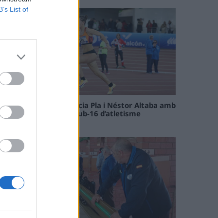
B’s List of
Paula Sintorres, Patrícia Pla i Néstor Altaba amb
la selecció catalana sub-16 d’atletisme
08 maig 2026