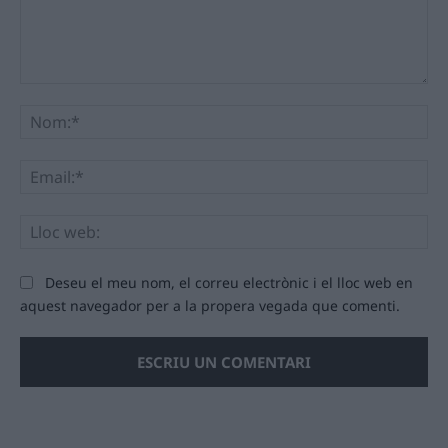
Comentari:
No
Ema
Llo
we
Deseu el meu nom, el correu electrònic i el lloc web en
aquest navegador per a la propera vegada que comenti.