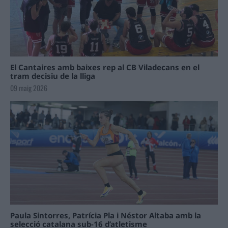
El Cantaires amb baixes rep al CB Viladecans en el
tram decisiu de la lliga
09 maig 2026
Paula Sintorres, Patrícia Pla i Néstor Altaba amb la
selecció catalana sub-16 d’atletisme