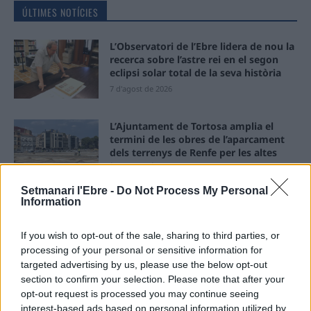
ÚLTIMES NOTÍCIES
L’Observatori de l’Ebre lidera de nou la
recerca sobre l’astre rei en el segon
eclipsi solar total de la seva història
7 d'agost de 2026
L’Ajuntament de Tortosa amplia el
termini de les obres de l’aparcament
dels terrenys de Renfe per les altes
temperatures
7 d'agost de 2026
Setmanari l'Ebre -
Do Not Process My Personal
Information
Amposta recupera les Cases del Castell
i culmina un projecte estratègic que
If you wish to opt-out of the sale, sharing to third parties, or
vincula patrimoni, turisme i
processing of your personal or sensitive information for
gastronomia
targeted advertising by us, please use the below opt-out
6 d'agost de 2026
section to confirm your selection. Please note that after your
opt-out request is processed you may continue seeing
Els vestits de paper guanyen força
interest-based ads based on personal information utilized by
enguany amb més modistes i gairebé