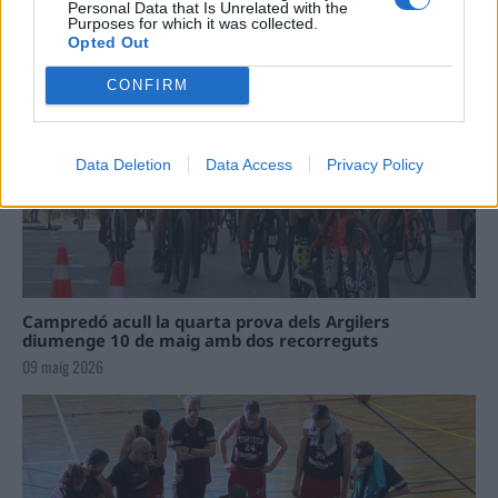
Personal Data that Is Unrelated with the
Running Sèries Terres de l’Ebre
Purposes for which it was collected.
09 maig 2026
Opted Out
CONFIRM
Data Deletion
Data Access
Privacy Policy
Campredó acull la quarta prova dels Argilers
diumenge 10 de maig amb dos recorreguts
09 maig 2026