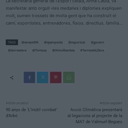
La secretària general de l’Esport català, Anna Caula, va
manifestar amb orgull «les medalles i diplomes expliquen
molt, sumen trossets de molta gent que ha construït el
camí, esportistes, entrenadores, fisios, directius, família…
TAGS
@ainacid94
@ajamposta
@esportcat
@govern
@terresebre
@Tortosa
@XimoRambla
#TerresdeLEbre
Article anterior
Article següent
90 anys de ‘L’inútil combat’
Acció Climàtica presentarà
d’Arbó
al·legacions al projecte de la
MAT de Valmuel-Begues