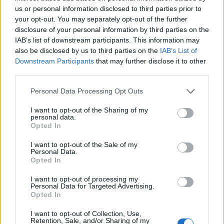
40 peces a concurs
us or personal information disclosed to third parties prior to
your opt-out. You may separately opt-out of the further
31 de juliol de 2026
disclosure of your personal information by third parties on the
IAB’s list of downstream participants. This information may
Carrega més
also be disclosed by us to third parties on the
IAB’s List of
Downstream Participants
that may further disclose it to other
third parties.
Personal Data Processing Opt Outs
I want to opt-out of the Sharing of my
personal data.
Opted In
I want to opt-out of the Sale of my
Personal Data.
Opted In
I want to opt-out of processing my
Personal Data for Targeted Advertising.
Opted In
I want to opt-out of Collection, Use,
Retention, Sale, and/or Sharing of my
La Cursa de l’Aldea segona d’etiqueta d’or de la