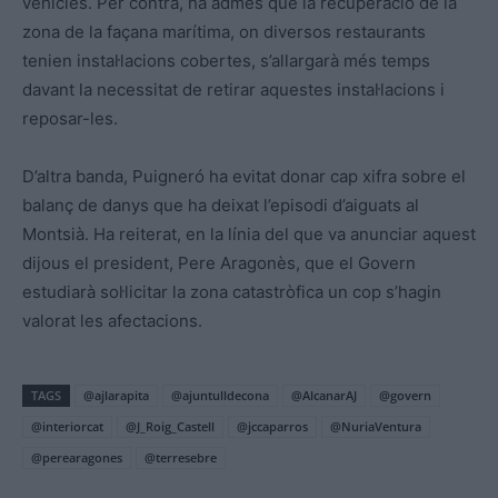
vehicles. Per contra, ha admès que la recuperació de la
zona de la façana marítima, on diversos restaurants
tenien instal·lacions cobertes, s’allargarà més temps
davant la necessitat de retirar aquestes instal·lacions i
reposar-les.
D’altra banda, Puigneró ha evitat donar cap xifra sobre el
balanç de danys que ha deixat l’episodi d’aiguats al
Montsià. Ha reiterat, en la línia del que va anunciar aquest
dijous el president, Pere Aragonès, que el Govern
estudiarà sol·licitar la zona catastròfica un cop s’hagin
valorat les afectacions.
TAGS
@ajlarapita
@ajuntulldecona
@AlcanarAJ
@govern
@interiorcat
@J_Roig_Castell
@jccaparros
@NuriaVentura
@perearagones
@terresebre