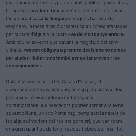
directament interessos patrimonials públics i particulars,
ha apel·lat a «
valorar bé
» aquestes mesures i no posar-
les en pràctica «
a la lleugera
«. Segons ha recordat
Puigneró, la massificació urbanística en zones afectades
per cursos d’aigua o la costa «
ve de molts anys enrere
«.
Amb tot, ha advertit que davant la magnitud del canvi
climàtic «
estem obligats a prendre decisions no només
per ajudar i lluitar, sinó també per evitar prevenir les
conseqüències
«.
Durant la seva visita a les Cases d’Alcanar, el
vicepresident ha avançat que, un cop ja operatives les
principals infraestructures de transports i
comunicacions, els pescadors podrien tornar a la feina
aquest dilluns, un cop Ports hagi completat la neteja de
les aigües interiors del recinte portuari, que van rebre
una gran quantitat de fang, residus i objectes, fins i tot