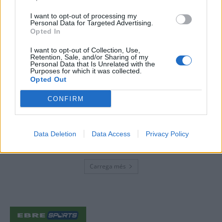
enguany amb més modistes i gairebé
40 peces a concurs
I want to opt-out of processing my
Personal Data for Targeted Advertising.
31 de juliol de 2026
Opted In
I want to opt-out of Collection, Use,
“L’eclipsi serà una oportunitat també
Retention, Sale, and/or Sharing of my
per a gaudir de les Festes Majors
Personal Data that Is Unrelated with the
Purposes for which it was collected.
d’Amposta”
Opted Out
31 de juliol de 2026
CONFIRM
Blaumut lidera el cartell musical de les
Festes
31 de juliol de 2026
Data Deletion
Data Access
Privacy Policy
Carrega més