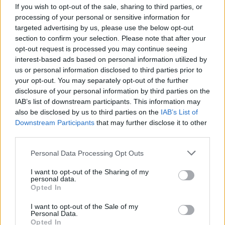
If you wish to opt-out of the sale, sharing to third parties, or
Llo
processing of your personal or sensitive information for
we
targeted advertising by us, please use the below opt-out
section to confirm your selection. Please note that after your
Deseu el meu nom, el correu electrònic i el lloc web en
opt-out request is processed you may continue seeing
aquest navegador per a la propera vegada que comenti.
interest-based ads based on personal information utilized by
us or personal information disclosed to third parties prior to
your opt-out. You may separately opt-out of the further
disclosure of your personal information by third parties on the
IAB’s list of downstream participants. This information may
also be disclosed by us to third parties on the
IAB’s List of
Downstream Participants
that may further disclose it to other
third parties.
ÚLTIMES NOTÍCIES
Personal Data Processing Opt Outs
Amposta recupera les Cases del Castell
i culmina un projecte estratègic que
I want to opt-out of the Sharing of my
vincula patrimoni, turisme i
personal data.
Opted In
gastronomia
6 d'agost de 2026
I want to opt-out of the Sale of my
Personal Data.
Els vestits de paper guanyen força
Opted In