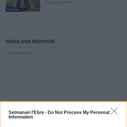
22 de juny de 2026
Societat
DEIXA UNA RESPOSTA
Comentari:
No
Setmanari l'Ebre -
Do Not Process My Personal
Information
Ema