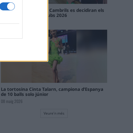
En les tirades de Flix i Cambrils es decidiran els
campions de l’Interclubs 2026
08 maig 2026
La tortosina Cinta Talarn, campiona d’Espanya
de 10 balls solo júnior
08 maig 2026
Veure'n més