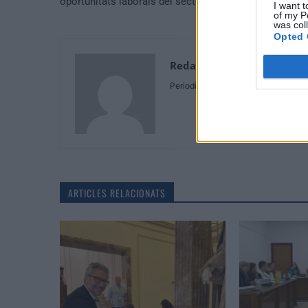
oportunitats laborals del sector marítim-pesquer
I want t
of my P
was col
Opted 
Redaccio
Periodistes
ARTICLES RELACIONATS