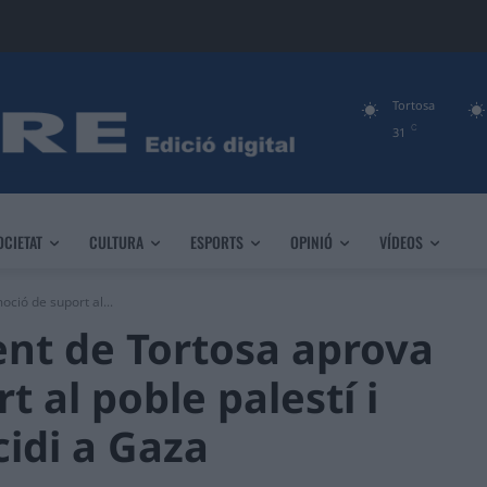
Tortosa
C
31
OCIETAT
CULTURA
ESPORTS
OPINIÓ
VÍDEOS
ció de suport al...
ent de Tortosa aprova
 al poble palestí i
idi a Gaza