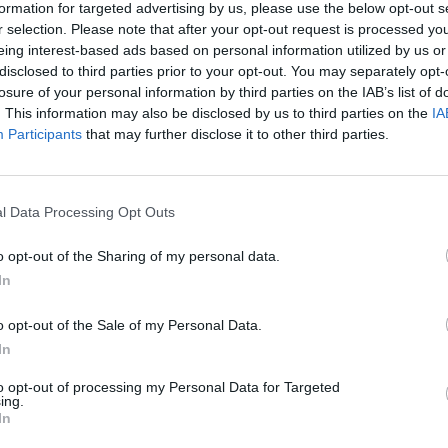
formation for targeted advertising by us, please use the below opt-out s
r selection. Please note that after your opt-out request is processed y
eing interest-based ads based on personal information utilized by us or
disclosed to third parties prior to your opt-out. You may separately opt-
tiva de la cessió per part de l’Ajuntament a l’EMD de Bítem
losure of your personal information by third parties on the IAB’s list of
d’activitats socioculturals. El Mas del Bisbe és un element
. This information may also be disclosed by us to third parties on the
IA
ions singulars, com una capella romànica o una sala
Participants
that may further disclose it to other third parties.
ció de Tarragona per la seua restauració.
l Data Processing Opt Outs
o opt-out of the Sharing of my personal data.
In
o opt-out of the Sale of my Personal Data.
In
Article següent
to opt-out of processing my Personal Data for Targeted
ing.
L’estat del món (65)
In