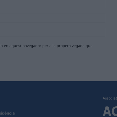
Nom:*
Email:*
Lloc
web:
 web en aquest navegador per a la propera vegada que
Associat