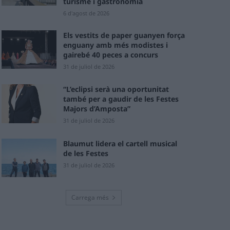
turisme i gastronomia
6 d'agost de 2026
Els vestits de paper guanyen força
enguany amb més modistes i
gairebé 40 peces a concurs
31 de juliol de 2026
“L’eclipsi serà una oportunitat
també per a gaudir de les Festes
Majors d’Amposta”
31 de juliol de 2026
Blaumut lidera el cartell musical
de les Festes
31 de juliol de 2026
Carrega més