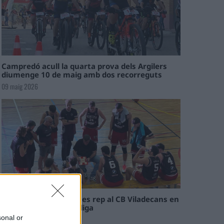
Campredó acull la quarta prova dels Argilers
diumenge 10 de maig amb dos recorreguts
09 maig 2026
El Cantaires amb baixes rep al CB Viladecans en
el tram decisiu de la lliga
sonal or
09 maig 2026