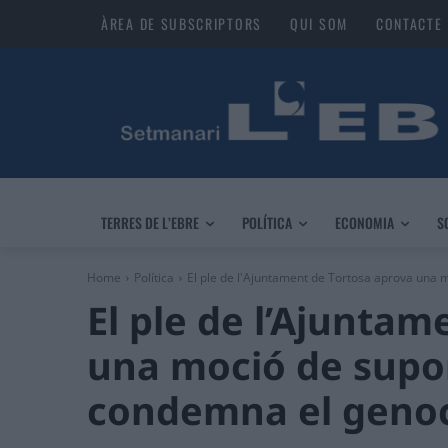
ÀREA DE SUBSCRIPTORS
QUI SOM
CONTACTE
TERRES DE L’EBRE
POLÍTICA
ECONOMIA
S
Home
Política
El ple de l'Ajuntament de Tortosa aprova una mo
El ple de l’Ajuntam
una moció de suport
condemna el genoc