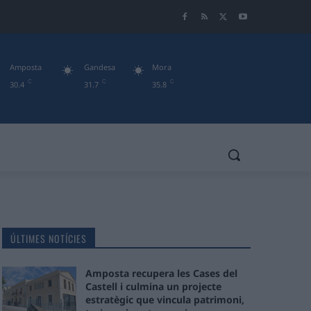
Amposta
Gandesa
Mora
C
C
C
30.4
31.7
35.8
ÚLTIMES NOTÍCIES
Amposta recupera les Cases del
Castell i culmina un projecte
estratègic que vincula patrimoni,