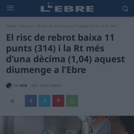
Home
Societat
El risc de rebrot baixa 11 punts (314) i la Rt més...
El risc de rebrot baixa 11
punts (314) i la Rt més
d’una dècima (1,04) aquest
diumenge a l’Ebre
Per
ACN
2021-12-05 13:00:07