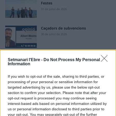
Festes
31 de juliol de 2026
Caçadors de subvencions
30 de juliol de 2026
Amposta viurà unes festes amb més
Setmanari l'Ebre -
Do Not Process My Personal
de 200 actes i l’expectació per l’eclipsi
Information
31 de juliol de 2026
If you wish to opt-out of the sale, sharing to third parties, or
processing of your personal or sensitive information for
targeted advertising by us, please use the below opt-out
Només 3 de cada 10 turistes visiten la
regió de l’Ebre durant juliol i agost
section to confirm your selection. Please note that after your
opt-out request is processed you may continue seeing
31 de juliol de 2026
interest-based ads based on personal information utilized by
us or personal information disclosed to third parties prior to
your opt-out. You may separately opt-out of the further