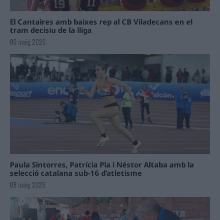
El Cantaires amb baixes rep al CB Viladecans en el
tram decisiu de la lliga
09 maig 2026
Paula Sintorres, Patrícia Pla i Néstor Altaba amb la
selecció catalana sub-16 d’atletisme
08 maig 2026