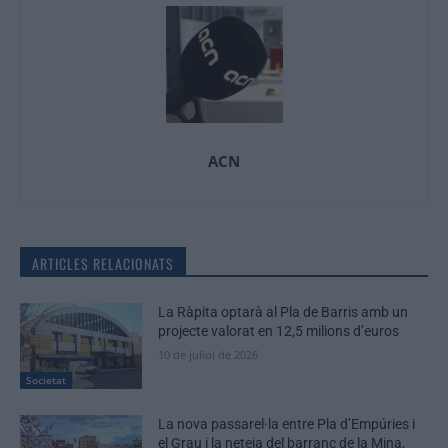
ACN
ARTICLES RELACIONATS
La Ràpita optarà al Pla de Barris amb un
projecte valorat en 12,5 milions d’euros
10 de juliol de 2026
Societat
La nova passarel·la entre Pla d’Empúries i
el Grau i la neteja del barranc de la Mina,