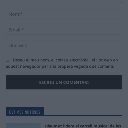
Comentari:
No
Ema
Llo
we
Deseu el meu nom, el correu electrònic i el lloc web en
aquest navegador per a la propera vegada que comenti.
ÚLTIMES NOTÍCIES
Blaumut lidera el cartell musical de les