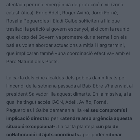
afectada per una emergència de protecció civil (zona
catastròfica). Enric Adell, Roger Aviñó, Jordi Forné,
Rosalia Pegueroles i Eladi Galbe sol·liciten a Illa que
traslladi la petició al govern espanyol, així com la reunió
que el cap del Govern va prometre dur a terme i on els
batlles volen abordar actuacions a mitjà i llarg termini,
que implicaran també «una coordinació efectiva» amb el
Parc Natural dels Ports.
La carta dels cinc alcaldes dels pobles damnificats per
l’incendi de la setmana passada al Baix Ebre s’ha enviat al
president Salvador Illa aquest dimarts. En la missiva, a la
qual ha tingut accés l’ACN, Adell, Aviñó, Forné,
Pegueroles i Galbe demanen a Illa «
el seu compromís i
implicació directa
» per «
atendre amb urgència aquesta
situació excepcional
«. La carta planteja «
un pla de
col·laboració i d’ajuts coordinats
» per poder «
donar