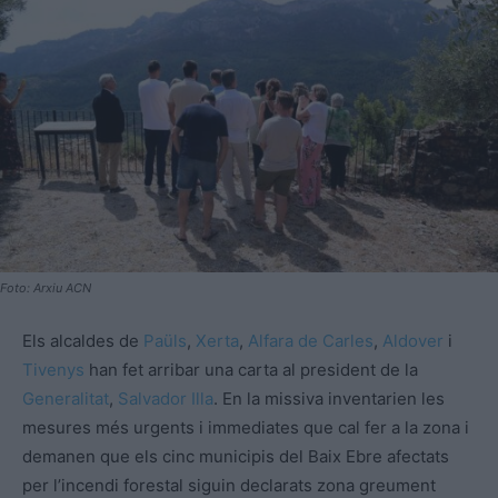
Foto: Arxiu ACN
Els alcaldes de
Paüls
,
Xerta
,
Alfara de Carles
,
Aldover
i
Tivenys
han fet arribar una carta al president de la
Generalitat
,
Salvador Illa
. En la missiva inventarien les
mesures més urgents i immediates que cal fer a la zona i
demanen que els cinc municipis del Baix Ebre afectats
per l’incendi forestal siguin declarats zona greument