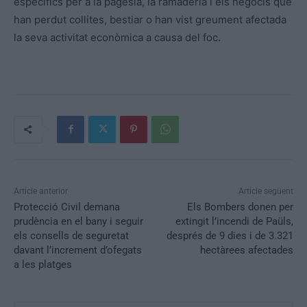
específics per a la pagesia, la ramaderia i els negocis que
han perdut collites, bestiar o han vist greument afectada
la seva activitat econòmica a causa del foc.
Article anterior
Article següent
Protecció Civil demana
Els Bombers donen per
prudència en el bany i seguir
extingit l’incendi de Paüls,
els consells de seguretat
després de 9 dies i de 3.321
davant l’increment d’ofegats
hectàrees afectades
a les platges