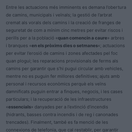
Entre les actuacions més imminents es demana l’obertura
de camins, municipals i veïnals; la gestió de l’arbrat
cremat als vorals dels camins i la creació de franges de
seguretat de com a mínim cinc metres per evitar riscos i
perills per a la població «
quan comencin a caure
» arbres
i branques «
en els pròxims dies o setmanes
«; actuacions
per evitar l’erosió de camins i zones afectades pel foc
quan plogui; les reparacions provisionals de ferms als
camins per garantir que s’hi pugui circular amb vehicles,
mentre no es puguin fer millores definitives; ajuts amb
personal i recursos econòmics perquè els veïns
damnificats puguin entrar a finques, negocis, i les cases
particulars; i la recuperació de les infraestructures
«
essencials
» danyades per a l’extinció d’incendis
(hidrants, basses contra incendis i de reg i canonades
trencades). Finalment, també es fa menció de les
connexions de telefonia, que cal restablir, per garantir