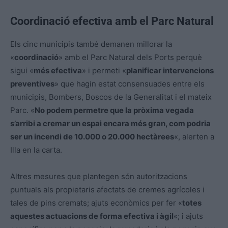
Coordinació efectiva amb el Parc Natural
Els cinc municipis també demanen millorar la
«
coordinació
» amb el Parc Natural dels Ports perquè
sigui «
més efectiva
» i permeti «
planificar intervencions
preventives
» que hagin estat consensuades entre els
municipis, Bombers, Boscos de la Generalitat i el mateix
Parc. «
No podem permetre que la pròxima vegada
s’arribi a cremar un espai encara més gran, com podria
ser un incendi de 10.000 o 20.000 hectàrees
«, alerten a
Illa en la carta.
Altres mesures que plantegen són autoritzacions
puntuals als propietaris afectats de cremes agrícoles i
tales de pins cremats; ajuts econòmics per fer «
totes
aquestes actuacions de forma efectiva i àgil
«; i ajuts