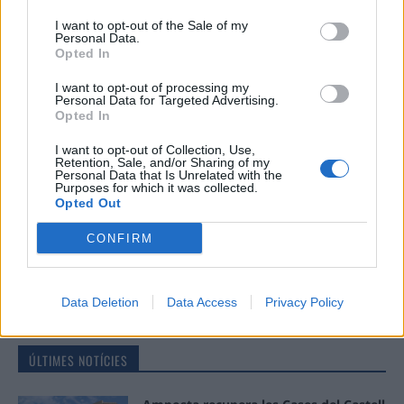
Comentari:
I want to opt-out of the Sale of my
Personal Data.
No
Opted In
I want to opt-out of processing my
Ema
Personal Data for Targeted Advertising.
Opted In
Llo
I want to opt-out of Collection, Use,
we
Retention, Sale, and/or Sharing of my
Personal Data that Is Unrelated with the
Purposes for which it was collected.
Deseu el meu nom, el correu electrònic i el lloc web en
Opted Out
aquest navegador per a la propera vegada que comenti.
CONFIRM
Data Deletion
Data Access
Privacy Policy
ÚLTIMES NOTÍCIES