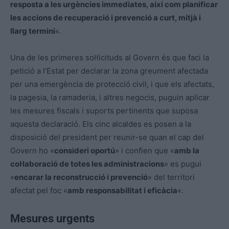
resposta a les urgències immediates, així com planificar
les accions de recuperació i prevenció a curt, mitjà i
llarg termini
«.
Una de les primeres sol·licituds al Govern és que faci la
petició a l’Estat per declarar la zona greument afectada
per una emergència de protecció civil, i que els afectats,
la pagesia, la ramaderia, i altres negocis, puguin aplicar
les mesures fiscals i suports pertinents que suposa
aquesta declaració. Els cinc alcaldes es posen a la
disposició del president per reunir-se quan el cap del
Govern ho «
consideri oportú
» i confien que «
amb la
col·laboració de totes les administracions
» es pugui
«
encarar la reconstrucció i prevenció
» del territori
afectat pel foc «
amb responsabilitat i eficàcia
«.
Mesures urgents