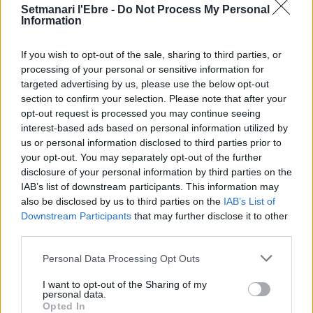
el Grau i la neteja del barranc de la Mina,
Setmanari l'Ebre -
Do Not Process My Personal
primeres escomeses del Pla de Barris
Information
13 de juliol de 2026
Societat
If you wish to opt-out of the sale, sharing to third parties, or
“Escòcia és un país de contradiccions:
processing of your personal or sensitive information for
salvatge i profundament intel·lectual”
targeted advertising by us, please use the below opt-out
22 de juny de 2026
section to confirm your selection. Please note that after your
opt-out request is processed you may continue seeing
Societat
interest-based ads based on personal information utilized by
us or personal information disclosed to third parties prior to
your opt-out. You may separately opt-out of the further
disclosure of your personal information by third parties on the
IAB’s list of downstream participants. This information may
DEIXA UNA RESPOSTA
also be disclosed by us to third parties on the
IAB’s List of
Downstream Participants
that may further disclose it to other
third parties.
Personal Data Processing Opt Outs
I want to opt-out of the Sharing of my
personal data.
Opted In