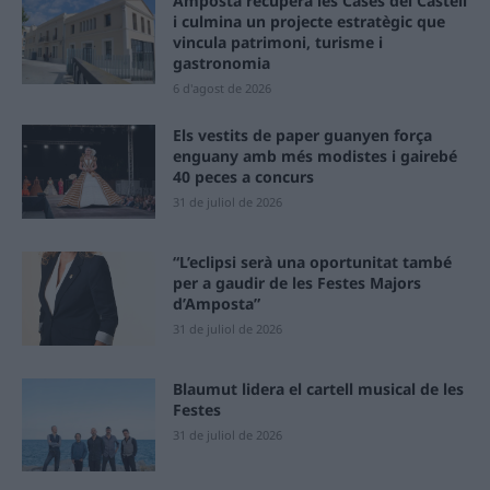
Amposta recupera les Cases del Castell
i culmina un projecte estratègic que
vincula patrimoni, turisme i
gastronomia
6 d'agost de 2026
Els vestits de paper guanyen força
enguany amb més modistes i gairebé
40 peces a concurs
31 de juliol de 2026
“L’eclipsi serà una oportunitat també
per a gaudir de les Festes Majors
d’Amposta”
31 de juliol de 2026
Blaumut lidera el cartell musical de les
Festes
31 de juliol de 2026