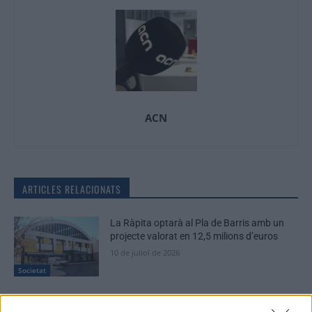
ACN
ARTICLES RELACIONATS
La Ràpita optarà al Pla de Barris amb un
projecte valorat en 12,5 milions d’euros
10 de juliol de 2026
Societat
La nova passarel·la entre Pla d’Empúries i