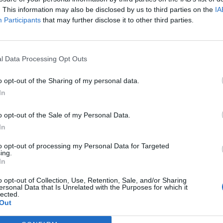
. This information may also be disclosed by us to third parties on the
IA
Participants
that may further disclose it to other third parties.
l Data Processing Opt Outs
Successos
o opt-out of the Sharing of my personal data.
In
s a Roquetes i la Ràpita
Ingressa a presó un multireincident
etmana negra
especialitzat en robatoris a vehicles i
ganivets al país
comerços a Amposta
o opt-out of the Sale of my Personal Data.
In
to opt-out of processing my Personal Data for Targeted
ing.
In
o opt-out of Collection, Use, Retention, Sale, and/or Sharing
ersonal Data that Is Unrelated with the Purposes for which it
lected.
Out