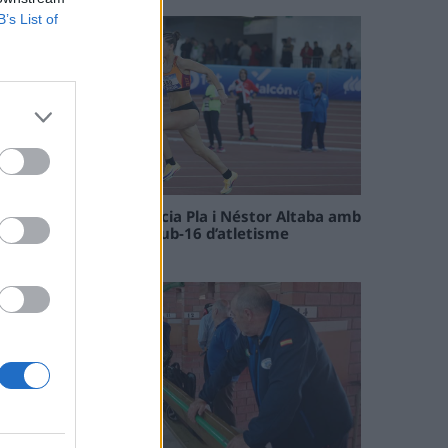
B’s List of
Paula Sintorres, Patrícia Pla i Néstor Altaba amb
la selecció catalana sub-16 d’atletisme
08 maig 2026