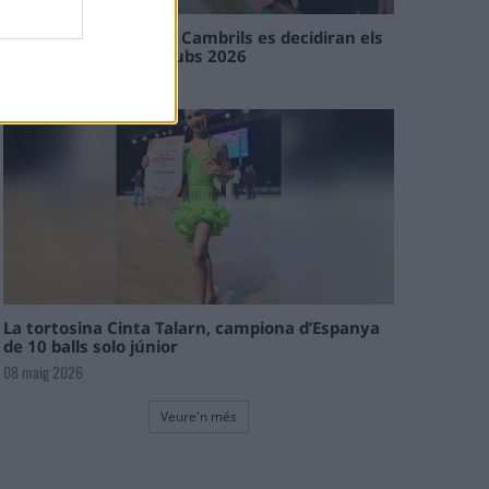
En les tirades de Flix i Cambrils es decidiran els
campions de l’Interclubs 2026
08 maig 2026
La tortosina Cinta Talarn, campiona d’Espanya
de 10 balls solo júnior
08 maig 2026
Veure'n més