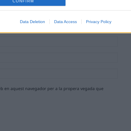
CONFIRM
Data Deletion
Data Access
Privacy Policy
Nom:*
Email:*
Lloc
web:
 web en aquest navegador per a la propera vegada que