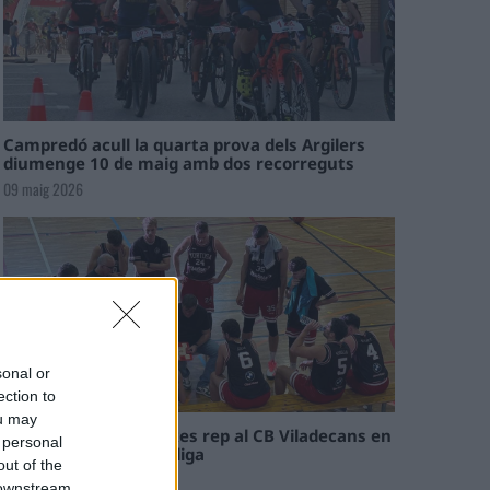
Campredó acull la quarta prova dels Argilers
diumenge 10 de maig amb dos recorreguts
09 maig 2026
sonal or
ection to
ou may
El Cantaires amb baixes rep al CB Viladecans en
 personal
el tram decisiu de la lliga
out of the
09 maig 2026
 downstream