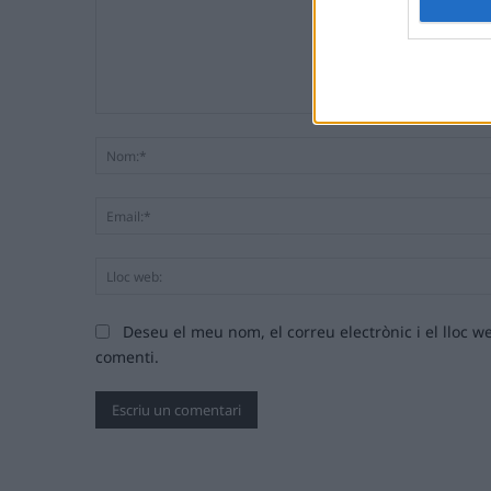
Comentari:
Deseu el meu nom, el correu electrònic i el lloc
comenti.