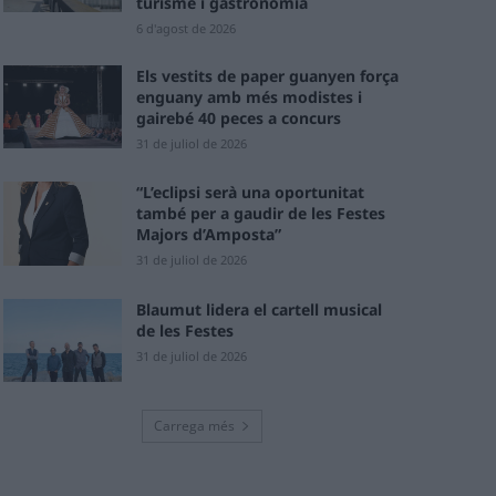
turisme i gastronomia
6 d'agost de 2026
Els vestits de paper guanyen força
enguany amb més modistes i
gairebé 40 peces a concurs
31 de juliol de 2026
“L’eclipsi serà una oportunitat
també per a gaudir de les Festes
Majors d’Amposta”
31 de juliol de 2026
Blaumut lidera el cartell musical
de les Festes
31 de juliol de 2026
Carrega més