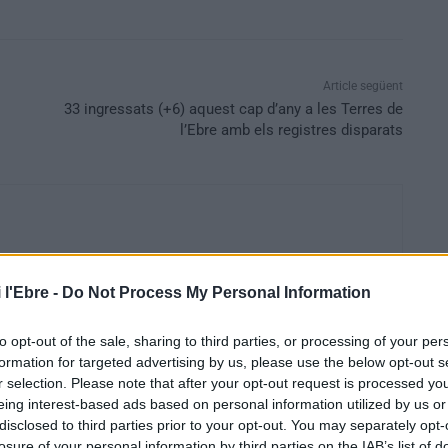
Article següent
33 ingressats (+6) aquest cap d’any a les Terres de
l’Ebre amb els registres disparats
 l'Ebre -
Do Not Process My Personal Information
to opt-out of the sale, sharing to third parties, or processing of your per
formation for targeted advertising by us, please use the below opt-out s
r selection. Please note that after your opt-out request is processed y
eing interest-based ads based on personal information utilized by us or
disclosed to third parties prior to your opt-out. You may separately opt-
losure of your personal information by third parties on the IAB’s list of