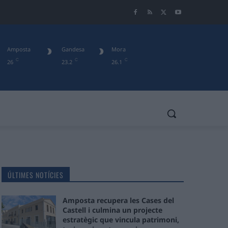
Amposta
Gandesa
Mora
C
C
C
26
23.2
26.1
ÚLTIMES NOTÍCIES
Amposta recupera les Cases del
Castell i culmina un projecte
estratègic que vincula patrimoni,