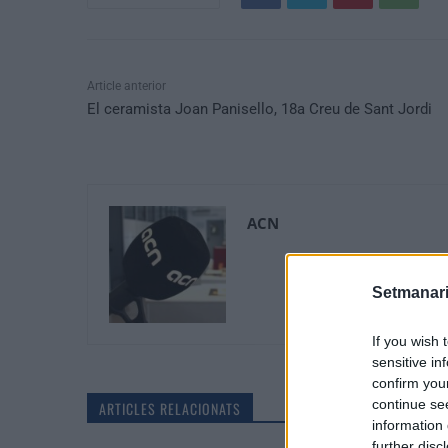
Article anterior
El ceramista Joan Panisello, 18a Creu de Sant Jordi
ACN
Setmanari
If you wish 
sensitive in
confirm you
continue se
ARTICLES RELACIONATS
information 
further disc