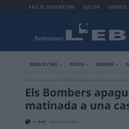
ÀREA DE SUBSCRIPTORS
QUI SOM
CONTACTE
TERRES DE L’EBRE
POLÍTICA
ECONOMIA
S
Home
Successos
Els Bombers apaguen un foc aquesta matin
Els Bombers apagu
matinada a una cas
Per
ACN
2022-01-01 12:58:57