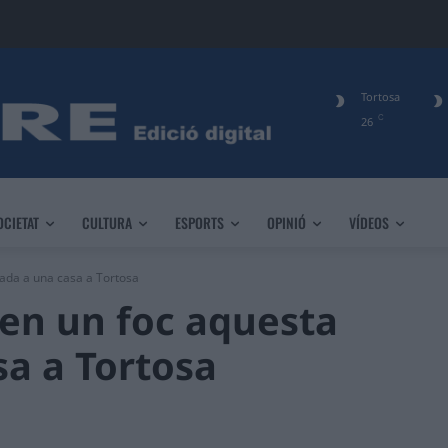
Tortosa
C
26
OCIETAT
CULTURA
ESPORTS
OPINIÓ
VÍDEOS
ada a una casa a Tortosa
en un foc aquesta
a a Tortosa