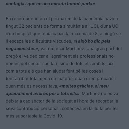
contagia i que en una mirada també parla»
.
En recordar que en el pic màxim de la pandèmia havien
tingut 32 pacients de forma simultània a l’UCI, d’una UCI
d’un hospital que tenia capacitat màxima de 8, a ningú se
li escapa les dificultats viscudes,
«i això ho dic pels
negacionistes»,
va remarcar Martínez. Una gran part del
pregó el va dedicar a l’agraïment als professionals no
només del sector sanitari, sinó de tots els àmbits, així
com a tots els que han ajudat fent bé les coses i
fent arribar tota mena de material quan eren precaris i
quan més es necessitava,
«moltes gràcies, el meu
aplaudiment avui és per a tots ells»
. Martínez no es va
deixar a cap sector de la societat a l’hora de recordar la
seva contribució personal i col·lectiva en la lluita per fer
més suportable la Covid-19.