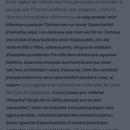
En el capítol de referències més personals va recordar el
seu pas per l’Escola La Mercè i els Josepets, i com no
l’Escola Universitària d’Infermeria,
«i vaig acabar sent
infermera perquè Tortosa em va donar l’oportunitat
d’estudiar aquí. I us demano que hem de fer de Tortosa
una ciutat d’oportunitats amb majúscules, per als
nostres fills i filles, adolescents, els grans oblidats
d’aquesta pandèmia. Per ells hem d’escriure aquesta
història. Quan era menuda ens formàvem per
anar-
nos
fora a treballar i viure. Doncs no, hem de construir
perquè trobem la seva oportunitat també a casa, si
volen».
La pregonera va reclamar ser referents en salut
del Sud de Catalunya,
«i això
passa per millorar
l’Hospital Verge de la Cinta perquè ara és una
necessitat, i hem de treballar tots junts perquè això
sigui possible, millorant també les comunicacions i
donar igualtat d’oportunitats al nostre jovent per