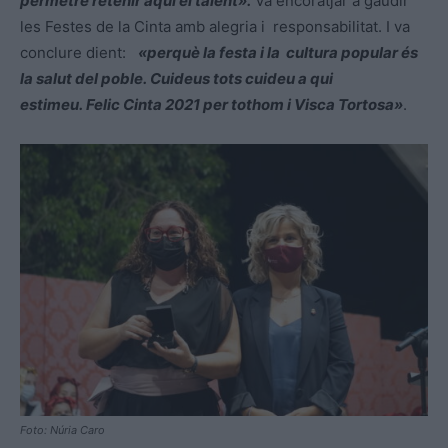
permetre retenir
aquí el talent».
Va encoratjar a gaudir
les Festes de la Cinta amb alegria i responsabilitat. I va
conclure dient:
«perquè la festa i la cultura popular és
la salut del poble.
Cuideus tots cuideu a qui
estimeu. Felic
Cinta 2021 per tothom i Visca Tortosa»
.
Foto: Núria Caro