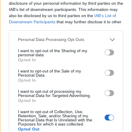
disclosure of your personal information by third parties on the
No
IAB’s list of downstream participants. This information may
also be disclosed by us to third parties on the
IAB’s List of
Ema
Downstream Participants
that may further disclose it to other
third parties.
Llo
Personal Data Processing Opt Outs
we
I want to opt-out of the Sharing of my
Deseu el meu nom, el correu electrònic i el lloc web en
personal data.
Opted In
aquest navegador per a la propera vegada que comenti.
I want to opt-out of the Sale of my
Personal Data.
Opted In
I want to opt-out of processing my
Personal Data for Targeted Advertising.
Opted In
ÚLTIMES NOTÍCIES
I want to opt-out of Collection, Use,
Retention, Sale, and/or Sharing of my
Personal Data that Is Unrelated with the
L’Observatori de l’Ebre lidera de nou la
Purposes for which it was collected.
recerca sobre l’astre rei en el segon
Opted Out