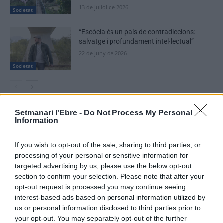
13 de juliol de 2026
Societat
“Escòcia és un país de contradiccions:
salvatge i profundament intel·lectual”
22 de juny de 2026
Societat
Setmanari l'Ebre -
Do Not Process My Personal
Information
DEIXA UNA RESPOSTA
If you wish to opt-out of the sale, sharing to third parties, or
processing of your personal or sensitive information for
targeted advertising by us, please use the below opt-out
section to confirm your selection. Please note that after your
opt-out request is processed you may continue seeing
interest-based ads based on personal information utilized by
us or personal information disclosed to third parties prior to
your opt-out. You may separately opt-out of the further
Comentari: