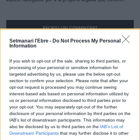
Setmanari l'Ebre -
Do Not Process My Personal
Information
ÚLTIMES NOTÍCIES
If you wish to opt-out of the sale, sharing to third parties, or
processing of your personal or sensitive information for
targeted advertising by us, please use the below opt-out
Blaumut lidera el cartell musical de les
section to confirm your selection. Please note that after your
Festes
opt-out request is processed you may continue seeing
31 de juliol de 2026
interest-based ads based on personal information utilized by
us or personal information disclosed to third parties prior to
your opt-out. You may separately opt-out of the further
Caçadors de subvencions
disclosure of your personal information by third parties on the
30 de juliol de 2026
IAB’s list of downstream participants. This information may
also be disclosed by us to third parties on the
IAB’s List of
Downstream Participants
that may further disclose it to other
third parties.