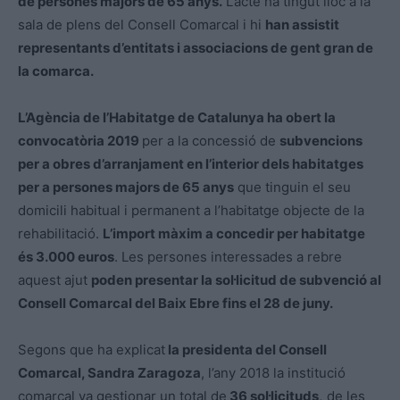
de persones majors de 65 anys.
L’acte ha tingut lloc a la
sala de plens del Consell Comarcal i hi
han assistit
representants d’entitats i associacions de gent gran de
la comarca.
L’Agència de l’Habitatge de Catalunya ha obert la
convocatòria 2019
per a la concessió de
subvencions
per a obres d’arranjament en l’interior dels habitatges
per a persones majors de 65 anys
que tinguin el seu
domicili habitual i permanent a l’habitatge objecte de la
rehabilitació.
L’import màxim a concedir per habitatge
és 3.000 euros
. Les persones interessades a rebre
aquest ajut
poden presentar la sol·licitud de subvenció al
Consell Comarcal del Baix Ebre fins el 28 de juny.
Segons que ha explicat
la presidenta del Consell
Comarcal, Sandra Zaragoza
, l’any 2018 la institució
comarcal va gestionar un total de
36 sol·licituds,
de les