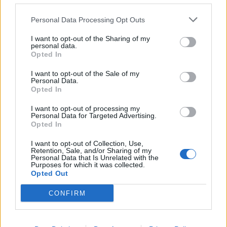
Amposta viurà unes festes amb més
Personal Data Processing Opt Outs
de 200 actes i l’expectació per l’eclipsi
31 de juliol de 2026
I want to opt-out of the Sharing of my
personal data.
Opted In
Només 3 de cada 10 turistes visiten la
I want to opt-out of the Sale of my
regió de l’Ebre durant juliol i agost
Personal Data.
Opted In
31 de juliol de 2026
I want to opt-out of processing my
Personal Data for Targeted Advertising.
Opted In
Carrega més
I want to opt-out of Collection, Use,
Retention, Sale, and/or Sharing of my
Personal Data that Is Unrelated with the
Purposes for which it was collected.
Opted Out
CONFIRM