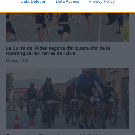
Data Deletion
Data Access
Privacy Policy
La Cursa de l’Aldea segona d’etiqueta d’or de la
Running Sèries Terres de l’Ebre
09 maig 2026