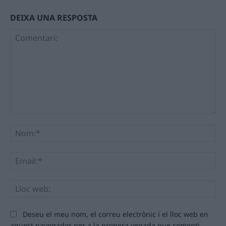
DEIXA UNA RESPOSTA
Comentari:
No
Ema
Llo
we
Deseu el meu nom, el correu electrònic i el lloc web en
aquest navegador per a la propera vegada que comenti.