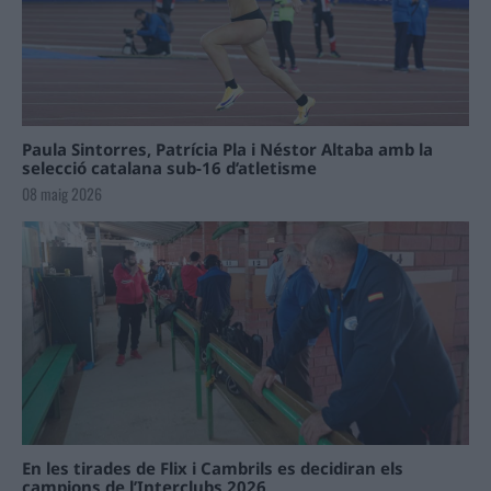
Paula Sintorres, Patrícia Pla i Néstor Altaba amb la
selecció catalana sub-16 d’atletisme
08 maig 2026
En les tirades de Flix i Cambrils es decidiran els
campions de l’Interclubs 2026