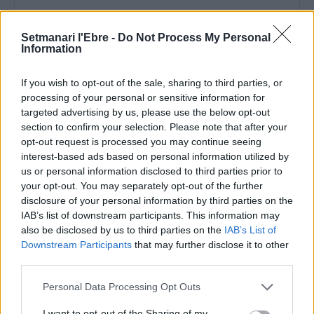
Setmanari l'Ebre -
Do Not Process My Personal
Information
Comentari:
If you wish to opt-out of the sale, sharing to third parties, or
No
processing of your personal or sensitive information for
targeted advertising by us, please use the below opt-out
section to confirm your selection. Please note that after your
Ema
opt-out request is processed you may continue seeing
interest-based ads based on personal information utilized by
us or personal information disclosed to third parties prior to
Llo
your opt-out. You may separately opt-out of the further
we
disclosure of your personal information by third parties on the
Deseu el meu nom, el correu electrònic i el lloc web en
IAB’s list of downstream participants. This information may
aquest navegador per a la propera vegada que comenti.
also be disclosed by us to third parties on the
IAB’s List of
Downstream Participants
that may further disclose it to other
third parties.
Personal Data Processing Opt Outs
I want to opt-out of the Sharing of my