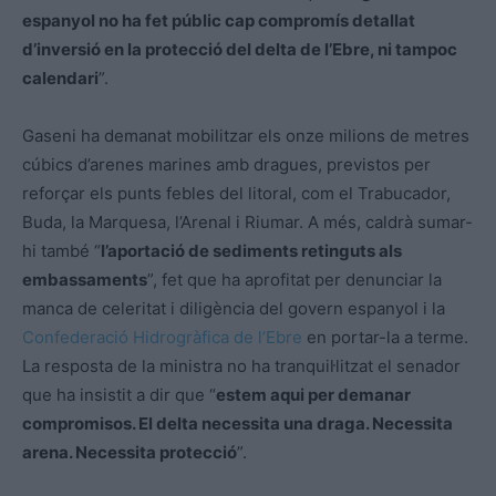
espanyol no ha fet públic cap compromís detallat
d’inversió en la protecció del delta de l’Ebre, ni tampoc
calendari
”.
Gaseni ha demanat mobilitzar els onze milions de metres
cúbics d’arenes marines amb dragues, previstos per
reforçar els punts febles del litoral, com el Trabucador,
Buda, la Marquesa, l’Arenal i Riumar. A més, caldrà sumar-
hi també “
l’aportació de sediments retinguts als
embassaments
”, fet que ha aprofitat per denunciar la
manca de celeritat i diligència del govern espanyol i la
Confederació Hidrogràfica de l’Ebre
en portar-la a terme.
La resposta de la ministra no ha tranquil·litzat el senador
que ha insistit a dir que “
estem aqui per demanar
compromisos. El delta necessita una draga. Necessita
arena. Necessita protecció
”.