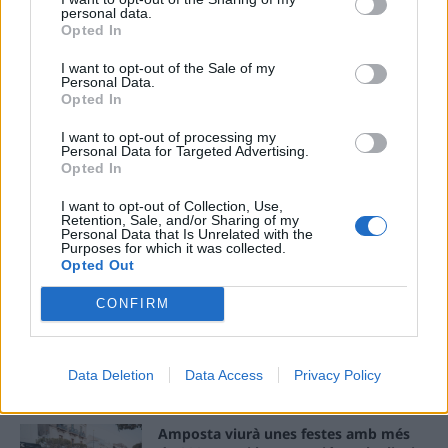
personal data.
Opted In
ÚLTIMES NOTÍCIES
I want to opt-out of the Sale of my
Personal Data.
“L’eclipsi serà una oportunitat també
Opted In
per a gaudir de les Festes Majors
d’Amposta”
I want to opt-out of processing my
31 de juliol de 2026
Personal Data for Targeted Advertising.
Opted In
Blaumut lidera el cartell musical de les
I want to opt-out of Collection, Use,
Retention, Sale, and/or Sharing of my
Festes
Personal Data that Is Unrelated with the
31 de juliol de 2026
Purposes for which it was collected.
Opted Out
CONFIRM
Caçadors de subvencions
30 de juliol de 2026
Data Deletion
Data Access
Privacy Policy
Amposta viurà unes festes amb més