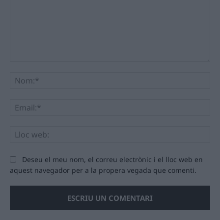
Comentari:
No
Ema
Llo
we
Deseu el meu nom, el correu electrònic i el lloc web en
aquest navegador per a la propera vegada que comenti.