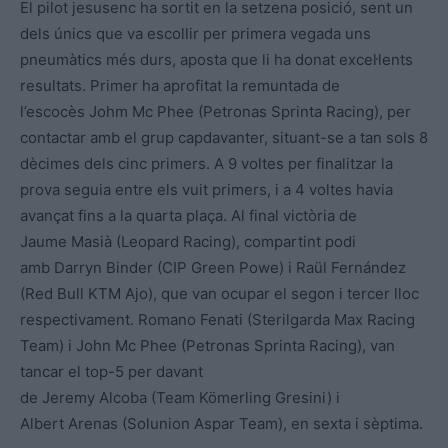
El pilot jesusenc ha sortit en la setzena posició, sent un
dels únics que va escollir per primera vegada uns
pneumàtics més durs, aposta que li ha donat excel·lents
resultats. Primer ha aprofitat la remuntada de
l’escocès Johm Mc Phee (Petronas Sprinta Racing), per
contactar amb el grup capdavanter, situant-se a tan sols 8
dècimes dels cinc primers. A 9 voltes per finalitzar la
prova seguia entre els vuit primers, i a 4 voltes havia
avançat fins a la quarta plaça. Al final victòria de
Jaume Masià (Leopard Racing), compartint podi
amb Darryn Binder (CIP Green Powe) i Raül Fernández
(Red Bull KTM Ajo), que van ocupar el segon i tercer lloc
respectivament. Romano Fenati (Sterilgarda Max Racing
Team) i John Mc Phee (Petronas Sprinta Racing), van
tancar el top-5 per davant
de Jeremy Alcoba (Team Kömerling Gresini) i
Albert Arenas (Solunion Aspar Team), en sexta i sèptima.