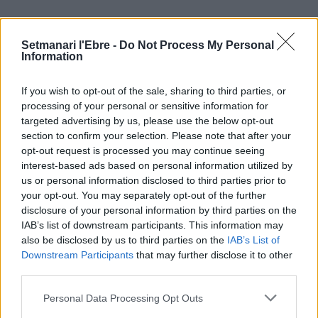
ÚLTIMES NOTÍCIES
Setmanari l'Ebre -
Do Not Process My Personal
Information
Els vestits de paper guanyen força
enguany amb més modistes i gairebé
If you wish to opt-out of the sale, sharing to third parties, or
40 peces a concurs
processing of your personal or sensitive information for
31 de juliol de 2026
targeted advertising by us, please use the below opt-out
section to confirm your selection. Please note that after your
opt-out request is processed you may continue seeing
“L’eclipsi serà una oportunitat també
interest-based ads based on personal information utilized by
per a gaudir de les Festes Majors
us or personal information disclosed to third parties prior to
d’Amposta”
your opt-out. You may separately opt-out of the further
31 de juliol de 2026
disclosure of your personal information by third parties on the
IAB’s list of downstream participants. This information may
Blaumut lidera el cartell musical de les
also be disclosed by us to third parties on the
IAB’s List of
Festes
Downstream Participants
that may further disclose it to other
third parties.
31 de juliol de 2026
Personal Data Processing Opt Outs