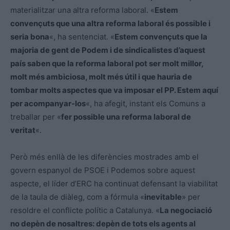
materialitzar una altra reforma laboral. «
Estem
convençuts que una altra reforma laboral és possible i
seria bona
«, ha sentenciat. «
Estem convençuts que la
majoria de gent de Podem i de sindicalistes d’aquest
país saben que la reforma laboral pot ser molt millor,
molt més ambiciosa, molt més útil i que hauria de
tombar molts aspectes que va imposar el PP. Estem aquí
per acompanyar-los
«, ha afegit, instant els Comuns a
treballar per «
fer possible una reforma laboral de
veritat
«.
Però més enllà de les diferències mostrades amb el
govern espanyol de PSOE i Podemos sobre aquest
aspecte, el líder d’ERC ha continuat defensant la viabilitat
de la taula de diàleg, com a fórmula «
inevitable
» per
resoldre el conflicte polític a Catalunya. «
La negociació
no depèn de nosaltres: depèn de tots els agents al