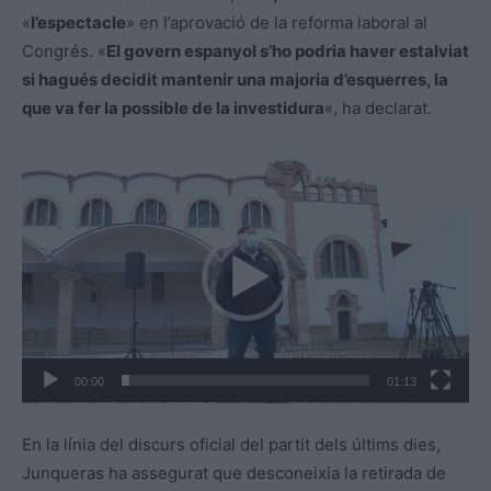
«
l’espectacle
» en l’aprovació de la reforma laboral al
Congrés. «
El govern espanyol s’ho podria haver estalviat
si hagués decidit mantenir una majoria d’esquerres, la
que va fer la possible de la investidura
«, ha declarat.
R
e
p
r
o
d
u
c
00:00
01:13
t
o
En la línia del discurs oficial del partit dels últims dies,
r
Junqueras ha assegurat que desconeixia la retirada de
d