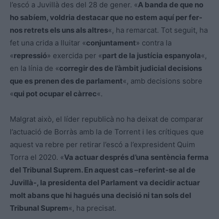
l’escó a Juvillà des del 28 de gener. «
A banda de que no
e
ho sabíem, voldria destacar que no estem aquí per fer-
v
nos retrets els uns als altres
«, ha remarcat. Tot seguit, ha
í
fet una crida a lluitar «
conjuntament
» contra la
d
«
repressió
» exercida per «
part de la justícia espanyola
«,
e
en la línia de «
corregir des de l’àmbit judicial decisions
o
que es prenen des de parlament
«, amb decisions sobre
«
qui pot ocupar el càrrec
«.
Malgrat això, el líder republicà no ha deixat de comparar
l’actuació de Borràs amb la de Torrent i les crítiques que
aquest va rebre per retirar l’escó a l’expresident Quim
Torra el 2020. «
Va actuar després d’una sentència ferma
del Tribunal Suprem. En aquest cas –referint-se al de
Juvillà-, la presidenta del Parlament va decidir actuar
molt abans que hi hagués una decisió ni tan sols del
Tribunal Suprem
«, ha precisat.