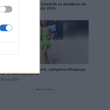
En les tirades de Flix i Cambrils es decidiran els
campions de l’Interclubs 2026
08 maig 2026
La tortosina Cinta Talarn, campiona d’Espanya
de 10 balls solo júnior
08 maig 2026
Veure'n més