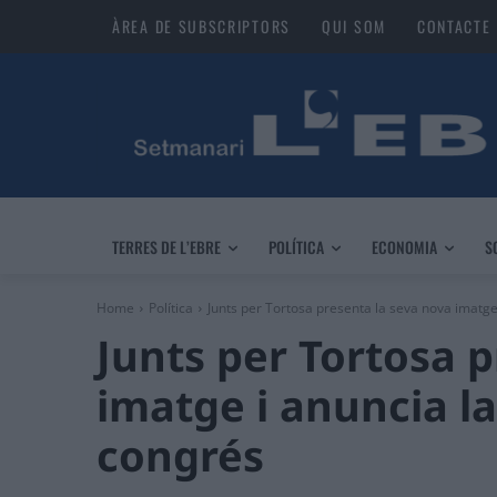
ÀREA DE SUBSCRIPTORS
QUI SOM
CONTACTE
TERRES DE L’EBRE
POLÍTICA
ECONOMIA
S
Home
Política
Junts per Tortosa presenta la seva nova imatge 
Junts per Tortosa 
imatge i anuncia l
congrés