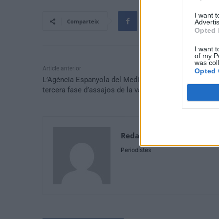
I want 
Comparteix
Advertis
Opted 
I want t
of my P
was col
Article anterior
Opted 
L’Agència Espanyola del Medicament autoritza la
tercera fase d’assajos de la vacuna d’Hipra
Redaccio
Periodistes