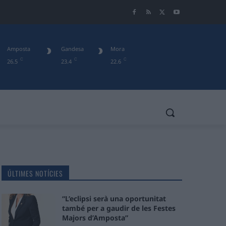
Amposta
Gandesa
Mora
C
C
C
26.5
23.4
22.6
ÚLTIMES NOTÍCIES
“L’eclipsi serà una oportunitat
també per a gaudir de les Festes
Majors d’Amposta”