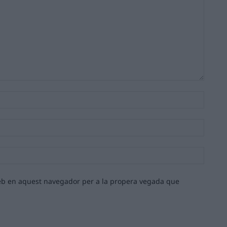
Nom:*
Email:*
Lloc
web:
 web en aquest navegador per a la propera vegada que