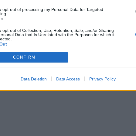
to opt-out of processing my Personal Data for Targeted
ing.
In
o opt-out of Collection, Use, Retention, Sale, and/or Sharing
ersonal Data that Is Unrelated with the Purposes for which it
lected.
Article següent
Out
Els olis ebrencs arrasen a la XX edició de la Fira
Intercomarcal de l’Oli de Móra la Nova
CONFIRM
Data Deletion
Data Access
Privacy Policy