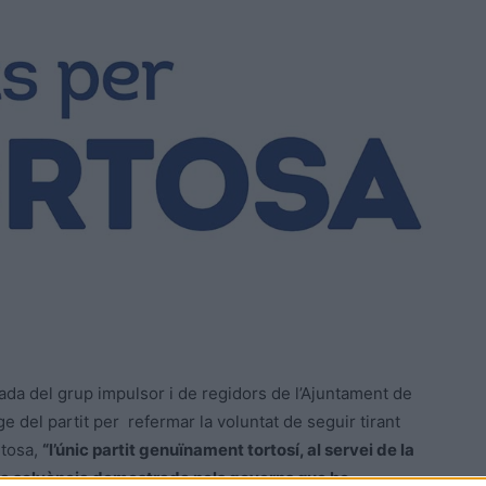
ada del grup impulsor i de regidors de l’Ajuntament de
ge del partit per refermar la voluntat de seguir tirant
rtosa,
“l’únic partit genuïnament tortosí, al servei de la
i la solvència demostrada pels governs que he