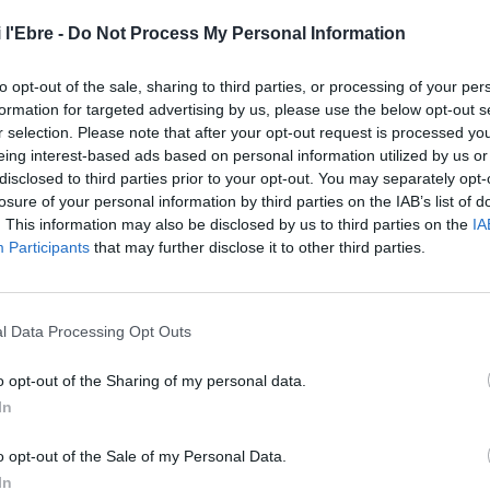
 l'Ebre -
Do Not Process My Personal Information
ntar a les eleccions municipals, amb la voluntat
“de sumar
to opt-out of the sale, sharing to third parties, or processing of your per
’única formació que compta amb un model de ciutat,
formation for targeted advertising by us, please use the below opt-out s
r selection. Please note that after your opt-out request is processed y
sta. Ha transformat Tortosa com mai, amb grans
eing interest-based ads based on personal information utilized by us or
però també amb especial interès a aquelles accions més
disclosed to third parties prior to your opt-out. You may separately opt-
ia ha recordat que
“a Junts per Tortosa tots els pobles del
losure of your personal information by third parties on the IAB’s list of
s únics que tenim projecte a Jesús, Campredó, Bítem,
. This information may also be disclosed by us to third parties on the
IA
 treballa perquè tothom tingui oportunitats i ningú
Participants
that may further disclose it to other third parties.
, que aposta per la cultura i l’esport com elements
balla per una Tortosa més verda i més sostenible”,
ha
l Data Processing Opt Outs
26 de febrer per tal d’escollir la nova direcció de Junts
o opt-out of the Sharing of my personal data.
ent del partit, amb els àmbits i proposta programàtica per
In
o opt-out of the Sale of my Personal Data.
In