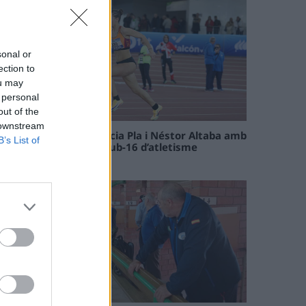
sonal or
ection to
ou may
 personal
out of the
 downstream
Paula Sintorres, Patrícia Pla i Néstor Altaba amb
B’s List of
la selecció catalana sub-16 d’atletisme
08 maig 2026