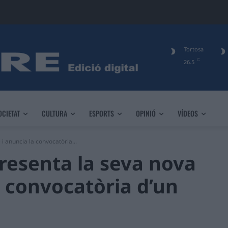
Tortosa
C
26.5
OCIETAT
CULTURA
ESPORTS
OPINIÓ
VÍDEOS
i anuncia la convocatòria...
presenta la seva nova
a convocatòria d’un