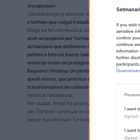
encapçalat».
Setmanari
L’alcaldessa ja va anunciar que es tornaria a prese
a tothom que vulgui treballar per Tortosa”.
If you wish 
Roigé ha fet referència a Junts per Tortosa com
“l
sensitive in
confirm you
amb un projecte per Tortosa, ambiciós però reali
continue se
actuacions que defineixen i projecten la ciutat, 
information 
petites a tots els barris i pobles»
. I en aquesta lín
further disc
municipi tenen un protagonisme rellevant, som el
participants
Reguers i Vinallop. Un partit amb ànima social, que
Downstream 
quedi enrere, que prioritza el creixement econòmic
transformadors de cohesió i de promoció i que tre
Persona
destacat l’alcaldessa.
Per acabar, Roigé ha anunciat un Congrés el proper 
I want t
per Tortosa i continuar en la implantació i creixem
Opted 
seguir transformant Tortosa.
I want t
Opted 