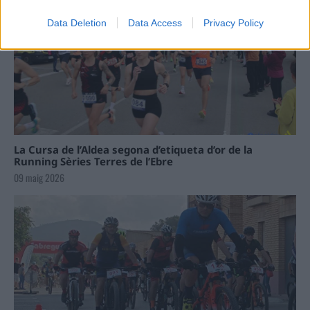
Data Deletion
Data Access
Privacy Policy
La Cursa de l’Aldea segona d’etiqueta d’or de la
Running Sèries Terres de l’Ebre
09 maig 2026