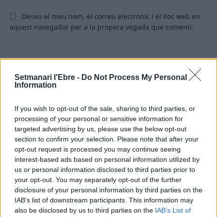
Deseu el meu nom, el correu electrònic i el lloc web en
aquest navegador per a la propera vegada que comenti.
Setmanari l'Ebre -
Do Not Process My Personal
Information
If you wish to opt-out of the sale, sharing to third parties, or
processing of your personal or sensitive information for
ÚLTIMES NOTÍCIES
targeted advertising by us, please use the below opt-out
section to confirm your selection. Please note that after your
Blaumut lidera el cartell musical de les
opt-out request is processed you may continue seeing
Festes
interest-based ads based on personal information utilized by
31 de juliol de 2026
us or personal information disclosed to third parties prior to
your opt-out. You may separately opt-out of the further
disclosure of your personal information by third parties on the
IAB’s list of downstream participants. This information may
Caçadors de subvencions
also be disclosed by us to third parties on the
IAB’s List of
30 de juliol de 2026