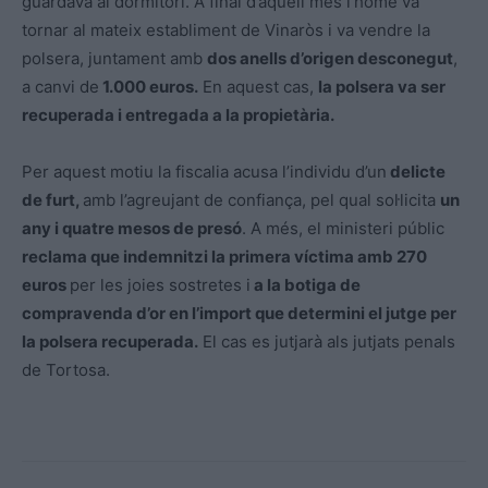
guardava al dormitori. A final d’aquell mes l’home va
tornar al mateix establiment de Vinaròs i va vendre la
polsera, juntament amb
dos anells d’origen desconegut
,
a canvi de
1.000 euros.
En aquest cas,
la polsera va ser
recuperada i entregada a la propietària.
Per aquest motiu la fiscalia acusa l’individu d’un
delicte
de furt,
amb l’agreujant de confiança, pel qual sol·licita
un
any i quatre mesos de presó
. A més, el ministeri públic
reclama que indemnitzi la primera víctima amb 270
euros
per les joies sostretes i
a la botiga de
compravenda d’or en l’import que determini el jutge per
la polsera recuperada.
El cas es jutjarà als jutjats penals
de Tortosa.