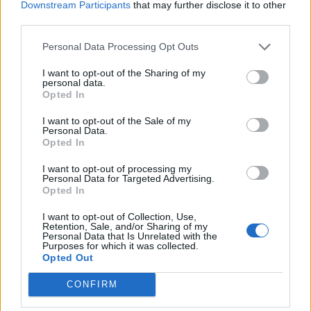
Downstream Participants
that may further disclose it to other
third parties.
Personal Data Processing Opt Outs
Amposta viurà unes festes amb més
de 200 actes i l’expectació per l’eclipsi
I want to opt-out of the Sharing of my
personal data.
31 de juliol de 2026
Opted In
I want to opt-out of the Sale of my
Personal Data.
Només 3 de cada 10 turistes visiten la
Opted In
regió de l’Ebre durant juliol i agost
31 de juliol de 2026
I want to opt-out of processing my
Personal Data for Targeted Advertising.
Opted In
Carrega més
I want to opt-out of Collection, Use,
Retention, Sale, and/or Sharing of my
Personal Data that Is Unrelated with the
Purposes for which it was collected.
Opted Out
CONFIRM