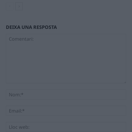
DEIXA UNA RESPOSTA
Comentari:
No
Ema
Llo
we