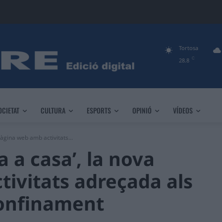
Tortosa
C
28.8
OCIETAT
CULTURA
ESPORTS
OPINIÓ
VÍDEOS
pàgina web amb activitats...
a a casa’, la nova
ivitats adreçada als
confinament