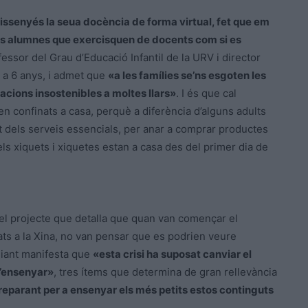
issenyés la seua docència de forma virtual, fet que em
les alumnes que exercisquen de docents com si es
fessor del Grau d’Educació Infantil de la URV i director
2 a 6 anys, i admet que
«a les famílies se’ns esgoten les
uacions insostenibles a moltes llars»
. I és que cal
 confinats a casa, perquè a diferència d’alguns adults
rt dels serveis essencials, per anar a comprar productes
ls xiquets i xiquetes estan a casa des del primer dia de
 el projecte que detalla que quan van començar el
cats a la Xina, no van pensar que es podrien veure
udiant manifesta que
«esta crisi ha suposat canviar el
d’ensenyar»
, tres ítems que determina de gran rellevància
reparant per a ensenyar els més petits estos continguts