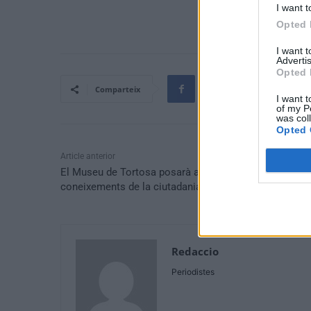
I want t
Opted 
I want 
Advertis
Opted 
Comparteix
I want t
of my P
was col
Opted 
Article anterior
El Museu de Tortosa posarà a prova, dissabte, els
coneixements de la ciutadania sobre el patrimoni
Redaccio
Periodistes