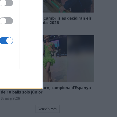
En les tirades de Flix i Cambrils es decidiran els
campions de l’Interclubs 2026
08 maig 2026
La tortosina Cinta Talarn, campiona d’Espanya
de 10 balls solo júnior
08 maig 2026
Veure'n més