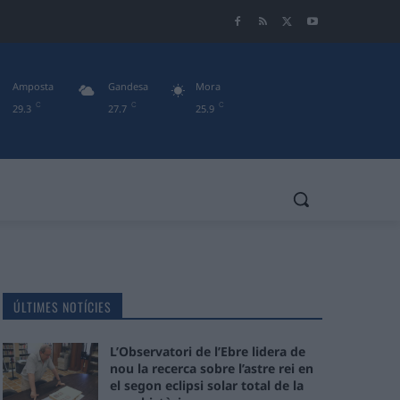
Amposta
Gandesa
Mora
C
C
C
29.3
27.7
25.9
ÚLTIMES NOTÍCIES
L’Observatori de l’Ebre lidera de
nou la recerca sobre l’astre rei en
el segon eclipsi solar total de la