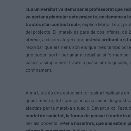
«La universitat va demanar al professorat que red
va portar a plantejar este projecte, on demano a 
tractés d’un context real»
, explica Manel Leor, pro
del projecte. Ell mateix és pare de dos infants, de 
idees»
, així com afegeix que
«s’està arribant a sit
recordar que els nens són els que més temps porten
que poden sortir per anar a treballar, si formen pa
bàsics o simplement traure a passejar els gossos, e
confinament.
Anna Lluís és una estudiant tortosina implicada en
quadrimestre, tot i que ja hi havia casos diagnosti
afectats per la mateixa situació. Davant això, l’est
model de societat, la forma de pensar i també la 
per als docents.
«Per a nosaltres, que ens estem p
són molt importants»
, indica Lluís.