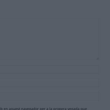
Nom:*
Email:*
Lloc
web:
 web en aquest navegador per a la propera vegada que