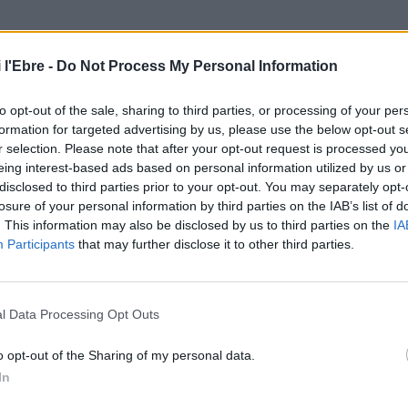
’este projecte en les últimes setmanes han estat
 l'Ebre -
Do Not Process My Personal Information
teixa Anna Lluís, que descriuen que
«crear una web,
 nou dia a dia».
Les estudiants creuen que este projecte
to opt-out of the sale, sharing to third parties, or processing of your per
, aprendre una forma d’ensenyar diferent per als infants
formation for targeted advertising by us, please use the below opt-out s
-se de valent i passar millor estos dies de confinament.
r selection. Please note that after your opt-out request is processed y
eing interest-based ads based on personal information utilized by us or
disclosed to third parties prior to your opt-out. You may separately opt-
 matemàtiques, música, propostes de cinema i activitats
losure of your personal information by third parties on the IAB’s list of
nguatge de signes són algunes de les propostes que la
. This information may also be disclosed by us to third parties on the
IA
pensar i treballar. La pàgina web ha registrat més de
Participants
that may further disclose it to other third parties.
Leor afirma estar
«molt satisfet del treball dels meus
conclou que per a ell
«ja són docents al servei de la
l Data Processing Opt Outs
o opt-out of the Sharing of my personal data.
In
a URV abans del confinament. Cedida