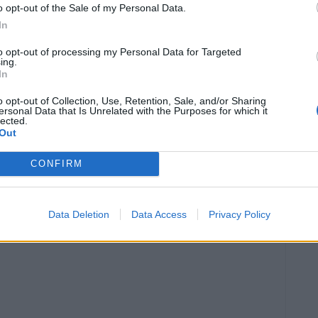
o opt-out of the Sale of my Personal Data.
In
to opt-out of processing my Personal Data for Targeted
ing.
In
o opt-out of Collection, Use, Retention, Sale, and/or Sharing
ersonal Data that Is Unrelated with the Purposes for which it
lected.
Out
Article següent
CONFIRM
El Mouscron belga on juga l’ulldeconenc Aleix Garcia,
pendent de si la lliga es dóna per finalitzada
Data Deletion
Data Access
Privacy Policy