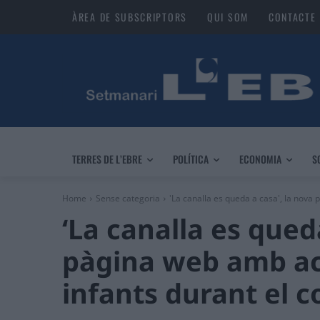
ÀREA DE SUBSCRIPTORS
QUI SOM
CONTACTE
TERRES DE L’EBRE
POLÍTICA
ECONOMIA
S
Home
Sense categoria
'La canalla es queda a casa', la nova 
‘La canalla es qued
pàgina web amb act
infants durant el 