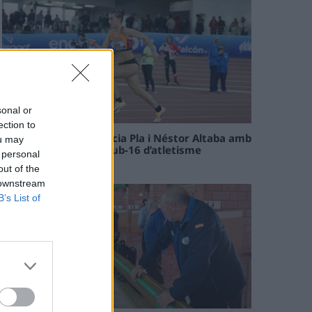
sonal or
ection to
Paula Sintorres, Patrícia Pla i Néstor Altaba amb
ou may
la selecció catalana sub-16 d’atletisme
 personal
08 maig 2026
out of the
 downstream
B’s List of