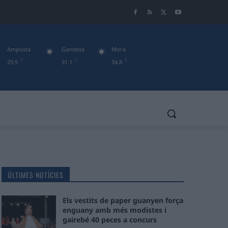
Amposta
Gandesa
Mora
C
C
C
29.9
31.1
34.8
ÚLTIMES NOTÍCIES
Els vestits de paper guanyen força
enguany amb més modistes i
gairebé 40 peces a concurs