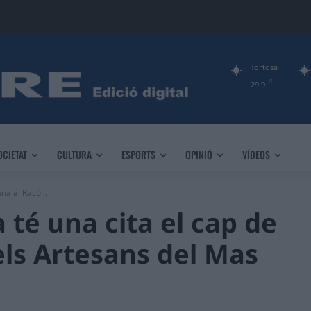
Tortosa
C
29.9
OCIETAT
CULTURA
ESPORTS
OPINIÓ
VÍDEOS
na al Racó...
 té una cita el cap de
ls Artesans del Mas