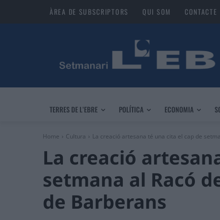
ÀREA DE SUBSCRIPTORS
QUI SOM
CONTACTE
TERRES DE L’EBRE
POLÍTICA
ECONOMIA
S
Home
Cultura
La creació artesana té una cita el cap de setma
La creació artesana
setmana al Racó de
de Barberans