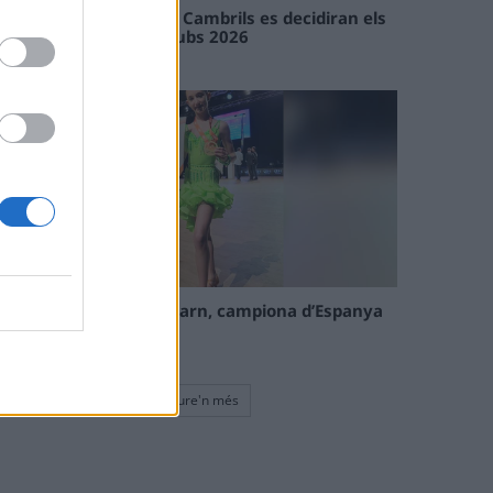
En les tirades de Flix i Cambrils es decidiran els
campions de l’Interclubs 2026
08 maig 2026
La tortosina Cinta Talarn, campiona d’Espanya
de 10 balls solo júnior
08 maig 2026
Veure'n més