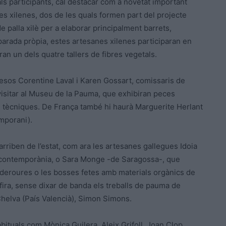
als participants, cal destacar com a novetat important
es xilenes, dos de les quals formen part del projecte
palla xilè per a elaborar principalment barrets,
parada pròpia, estes artesanes xilenes participaran en
ran un dels quatre tallers de fibres vegetals.
cesos Corentine Laval i Karen Gossart, comissaris de
t visitar al Museu de la Pauma, que exhibiran peces
tècniques. De França també hi haurà Marguerite Herlant
mporani).
riben de l’estat, com ara les artesanes gallegues Idoia
ria contemporània, o Sara Monge -de Saragossa-, que
llderoures o les bosses fetes amb materials orgànics de
fira, sense dixar de banda els treballs de pauma de
Chelva (País Valencià), Simon Simons.
bituals com Mònica Guilera, Aleix Grifoll, Joan Clop,