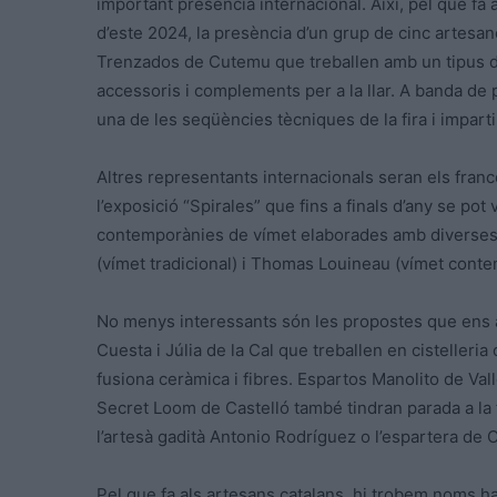
important presència internacional. Així, pel que fa 
d’este 2024, la presència d’un grup de cinc artesan
Trenzados de Cutemu que treballen amb un tipus de 
accessoris i complements per a la llar. A banda de 
una de les seqüències tècniques de la fira i imparti
Altres representants internacionals seran els fran
l’exposició “Spirales” que fins a finals d’any se po
contemporànies de vímet elaborades amb diverses 
(vímet tradicional) i Thomas Louineau (vímet conte
No menys interessants són les propostes que ens ar
Cuesta i Júlia de la Cal que treballen en cistelle
fusiona ceràmica i fibres. Espartos Manolito de Va
Secret Loom de Castelló també tindran parada a la 
l’artesà gadità Antonio Rodríguez o l’espartera de 
Pel que fa als artesans catalans, hi trobem noms ha