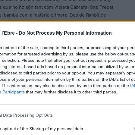
res que no ho són tant com Violeta Cabrera, Ona Trepat,
a el bambú com a matèria primera. Des de l’àmbit de
que formen part del projecte “Dones cistelleres de la
cia de parades de les Terres de l’Ebre com ara les de les
 l'Ebre -
Do Not Process My Personal Information
ina Bravo de Xerta, RST Restauració de Tortosa o
to opt-out of the sale, sharing to third parties, or processing of your per
formation for targeted advertising by us, please use the below opt-out s
r selection. Please note that after your opt-out request is processed y
eing interest-based ads based on personal information utilized by us or
disclosed to third parties prior to your opt-out. You may separately opt-
es dissabte al matí. Dins les activitats previstes se
losure of your personal information by third parties on the IAB’s list of
passada edició, una iniciativa apadrinada per
. This information may also be disclosed by us to third parties on the
IA
 Catalunya
amb l’objectiu de fer més visible i accessible
Participants
that may further disclose it to other third parties.
 presenten en forma de petits espectacles visuals d’entre
que mostren el procés d’elaboració d’una peça: des de la
haurà sis, tres dissabte i tres diumenge.
l Data Processing Opt Outs
o opt-out of the Sharing of my personal data.
bé els tallers gratuïts, quatre amb fibres vegetals (llata