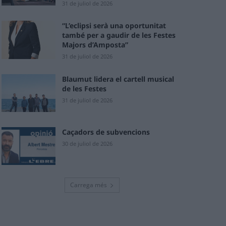
31 de juliol de 2026
“L’eclipsi serà una oportunitat
també per a gaudir de les Festes
Majors d’Amposta”
31 de juliol de 2026
Blaumut lidera el cartell musical
de les Festes
31 de juliol de 2026
Caçadors de subvencions
30 de juliol de 2026
Carrega més