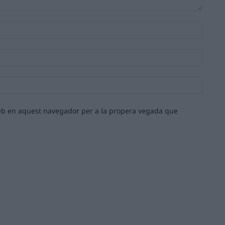
Nom:*
Email:*
Lloc
web:
 web en aquest navegador per a la propera vegada que