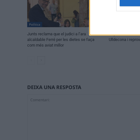
Política
Política
Junts reclama que el judici a l’ara
L’oposició en blo
alcaldable Ferré per les dietes se faça
Ulldecona i repro
com més aviat millor
DEIXA UNA RESPOSTA