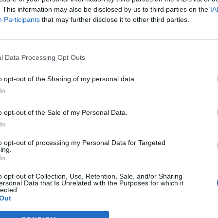
Article següent
. This information may also be disclosed by us to third parties on the
IA
L’Ajuntament d’Alcanar activa un servei de suport
Participants
that may further disclose it to other third parties.
psicològic arran de les pluges torrencials
l Data Processing Opt Outs
o opt-out of the Sharing of my personal data.
In
o opt-out of the Sale of my Personal Data.
In
to opt-out of processing my Personal Data for Targeted
ing.
In
o opt-out of Collection, Use, Retention, Sale, and/or Sharing
ersonal Data that Is Unrelated with the Purposes for which it
lected.
Out