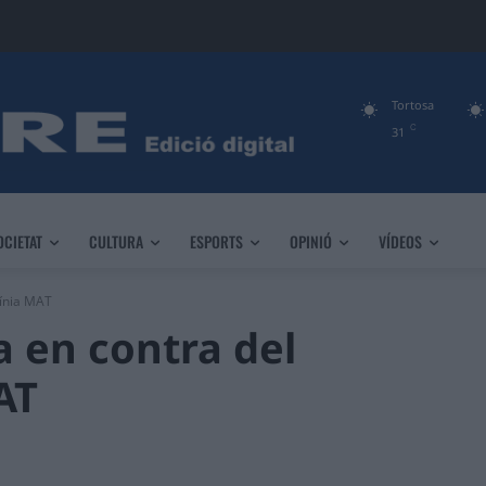
Tortosa
C
31
OCIETAT
CULTURA
ESPORTS
OPINIÓ
VÍDEOS
línia MAT
a en contra del
AT