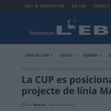
ÀREA DE SUBSCRIPTORS
QUI SOM
CONTACTE
TERRES DE L’EBRE
POLÍTICA
ECONOMIA
S
Home
Política
La CUP es posiciona en contra del projecte de 
La CUP es posicion
projecte de línia M
Per
Redaccio
2021-09-08 15:00:25