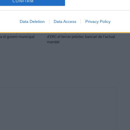
CONFIRM
Data Deletion
Data Access
Privacy Policy
Política
c tomba el pressupost a
El Ple d’Amposta aprova amb els vots
va el govern municipal
d’ERC el tercer préstec bancari de l’actual
mandat