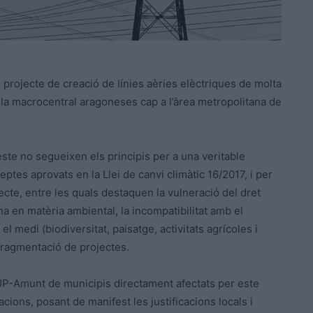
projecte de creació de línies aèries elèctriques de molta
 la
macrocentral
aragoneses cap a l’àrea metropolitana de
este
no segueixen els principis per a una veritable
ptes aprovats en la Llei de canvi climàtic 16/2017, i per
jecte, entre les quals destaquen la vulneració del dret
ana en matèria ambiental, la incompatibilitat amb el
el medi (biodiversitat, paisatge, activitats agrícoles i
 fragmentació de projectes.
UP-Amunt de municipis directament afectats per este
cions, posant de manifest les justificacions locals i