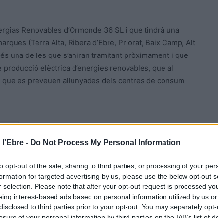
ergias
Renovables d’
Ormonde
36 SL i que tindrà una
arques (Terra Alta, Ribera d’Ebre, Priorat, Baix Camp, Alt
 és una de les que s’aniran tramitant pròximament i que
 producció elèctrica d’energies renovables, que al
9 i que es preveuen allunyades dels centres de consum
eLEbre
 l'Ebre -
Do Not Process My Personal Information
to opt-out of the sale, sharing to third parties, or processing of your per
formation for targeted advertising by us, please use the below opt-out s
r selection. Please note that after your opt-out request is processed y
eing interest-based ads based on personal information utilized by us or
disclosed to third parties prior to your opt-out. You may separately opt-
losure of your personal information by third parties on the IAB’s list of