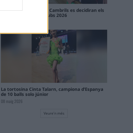
En les tirades de Flix i Cambrils es decidiran els
campions de l’Interclubs 2026
08 maig 2026
La tortosina Cinta Talarn, campiona d’Espanya
de 10 balls solo júnior
08 maig 2026
Veure'n més