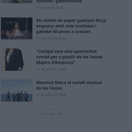
turisme i gastronomia
6 d'agost de 2026
Els vestits de paper guanyen força
enguany amb més modistes i
gairebé 40 peces a concurs
31 de juliol de 2026
“L’eclipsi serà una oportunitat
també per a gaudir de les Festes
Majors d’Amposta”
31 de juliol de 2026
Blaumut lidera el cartell musical
de les Festes
31 de juliol de 2026
Carrega més