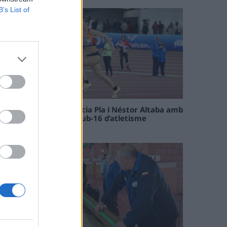
B’s List of
Paula Sintorres, Patrícia Pla i Néstor Altaba amb
la selecció catalana sub-16 d’atletisme
08 maig 2026