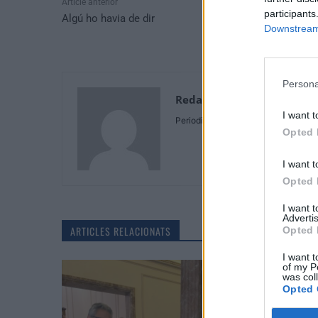
Article anterior
participants
Algú ho havia de dir
Downstream 
Persona
Redaccio
I want t
Periodistes
Opted 
I want t
Opted 
I want 
Advertis
ARTICLES RELACIONATS
Opted 
I want t
of my P
was col
Opted 