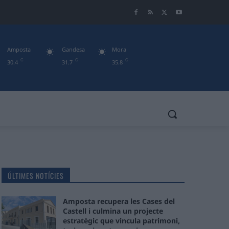
Amposta
Gandesa
Mora
C
C
C
30.4
31.7
35.8
ÚLTIMES NOTÍCIES
Amposta recupera les Cases del
Castell i culmina un projecte
estratègic que vincula patrimoni,