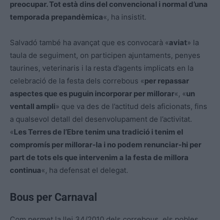
preocupar. Tot està dins del convencional i normal d’una
temporada prepandèmica
«, ha insistit.
Salvadó també ha avançat que es convocarà «
aviat
» la
taula de seguiment, on participen ajuntaments, penyes
taurines, veterinaris i la resta d’agents implicats en la
celebració de la festa dels correbous «
per repassar
aspectes que es puguin incorporar per millorar
«, «
un
ventall ampli
» que va des de l’actitud dels aficionats, fins
a qualsevol detall del desenvolupament de l’activitat.
«
Les Terres de l’Ebre tenim una tradició i tenim el
compromís per millorar-la i no podem renunciar-hi per
part de tots els que intervenim a la festa de millora
continua
«, ha defensat el delegat.
Bous per Carnaval
Com permet la llei 34/2010 dels correbous, els pobles