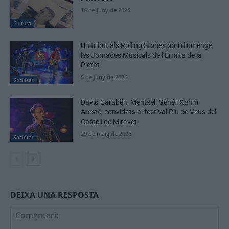
16 de juny de 2026
Cultura
Un tribut als Rolling Stones obri diumenge
les Jornades Musicals de l’Ermita de la
Pietat
5 de juny de 2026
Societat
David Carabén, Meritxell Gené i Xarim
Aresté, convidats al festival Riu de Veus del
Castell de Miravet
29 de maig de 2026
Societat
DEIXA UNA RESPOSTA