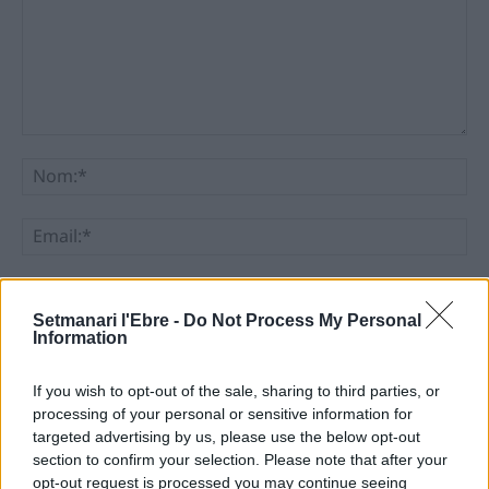
Comentari:
No
Ema
Llo
we
Setmanari l'Ebre -
Do Not Process My Personal
Information
Deseu el meu nom, el correu electrònic i el lloc web en
aquest navegador per a la propera vegada que comenti.
If you wish to opt-out of the sale, sharing to third parties, or
processing of your personal or sensitive information for
targeted advertising by us, please use the below opt-out
section to confirm your selection. Please note that after your
opt-out request is processed you may continue seeing