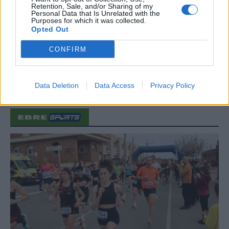
Retention, Sale, and/or Sharing of my
“L’eclipsi serà una oportunitat també
Personal Data that Is Unrelated with the
per a gaudir de les Festes Majors
Purposes for which it was collected.
d’Amposta”
Opted Out
31 de juliol de 2026
CONFIRM
Carrega més
Data Deletion
Data Access
Privacy Policy