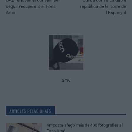
UAB renoven el conveni per
Juncà com alcaldable
seguir recuperant el Fons
republicà de la Torre de
Arbó
l’Espanyol
ACN
ARTICLES RELACIONATS
Amposta afegix més de 400 fotografies al
Fons Arbó