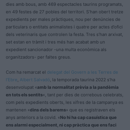
dies amb bous, amb 469 espectacles taurins programats,
en 49 festes de 27 pobles del territori. S’han obert tretze
expedients per males pràctiques, nou per denúncies de
particulars o entitats animalistes i quatre per actes d’ofici
dels veterinaris que controlen la festa. Tres s’han arxivat,
set estan en tràmit i tres més han acabat amb un
expedient sancionador -una multa econòmica als
organitzadors- per faltes greus.
Com ha remarcat el
delegat del Govern a les Terres de
l’Ebre
,
Albert Salvadó
, la temporada taurina 2022 s’ha
desenvolupat «
amb la normalitat prèvia a la pandèmia
en tots els sentits
«, tant per dies de correbous celebrats,
com pels expedients oberts, les xifres de la campanya es
mantenen «
dins dels barems
» que es registraven els
anys anteriors a la covid. «
No hi ha cap casuística que
ens alarmi especialment, ni cap pràctica que ens faci