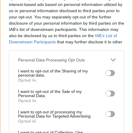
interest-based ads based on personal information utilized by
us or personal information disclosed to third parties prior to
ÚLTIMES NOTÍCIES
your opt-out. You may separately opt-out of the further
disclosure of your personal information by third parties on the
IAB’s list of downstream participants. This information may
L’Ajuntament de Tortosa amplia el
also be disclosed by us to third parties on the
IAB’s List of
termini de les obres de l’aparcament
Downstream Participants
that may further disclose it to other
dels terrenys de Renfe per les altes
temperatures
third parties.
7 d'agost de 2026
Personal Data Processing Opt Outs
Amposta recupera les Cases del Castell
I want to opt-out of the Sharing of my
i culmina un projecte estratègic que
personal data.
vincula patrimoni, turisme i
Opted In
gastronomia
I want to opt-out of the Sale of my
6 d'agost de 2026
Personal Data.
Opted In
Els vestits de paper guanyen força
enguany amb més modistes i gairebé
I want to opt-out of processing my
40 peces a concurs
Personal Data for Targeted Advertising.
Opted In
31 de juliol de 2026
I want to opt-out of Collection, Use,