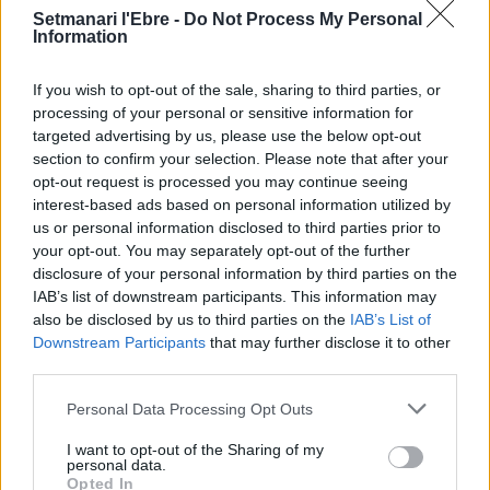
L’Observatori de l’Ebre lidera de nou la
Setmanari l'Ebre -
Do Not Process My Personal
recerca sobre l’astre rei en el segon
Information
eclipsi solar total de la seva història
7 d'agost de 2026
If you wish to opt-out of the sale, sharing to third parties, or
processing of your personal or sensitive information for
L’Ajuntament de Tortosa amplia el
targeted advertising by us, please use the below opt-out
termini de les obres de l’aparcament
section to confirm your selection. Please note that after your
dels terrenys de Renfe per les altes
opt-out request is processed you may continue seeing
temperatures
interest-based ads based on personal information utilized by
7 d'agost de 2026
us or personal information disclosed to third parties prior to
your opt-out. You may separately opt-out of the further
Amposta recupera les Cases del Castell
disclosure of your personal information by third parties on the
i culmina un projecte estratègic que
IAB’s list of downstream participants. This information may
vincula patrimoni, turisme i
also be disclosed by us to third parties on the
IAB’s List of
gastronomia
Downstream Participants
that may further disclose it to other
6 d'agost de 2026
third parties.
Els vestits de paper guanyen força
Personal Data Processing Opt Outs
enguany amb més modistes i gairebé
40 peces a concurs
I want to opt-out of the Sharing of my
31 de juliol de 2026
personal data.
Opted In