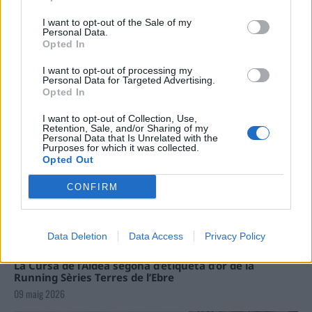
Carrega més
I want to opt-out of the Sale of my
Personal Data.
Opted In
I want to opt-out of processing my
Personal Data for Targeted Advertising.
Opted In
I want to opt-out of Collection, Use,
Retention, Sale, and/or Sharing of my
Personal Data that Is Unrelated with the
Purposes for which it was collected.
Opted Out
CONFIRM
Data Deletion
Data Access
Privacy Policy
La Cursa de l’Aldea segona d’etiqueta d’or de la
Running Sèries Terres de l’Ebre
09 maig 2026