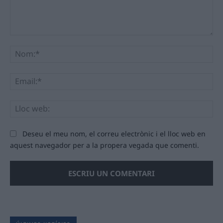
Comentari:
No
Ema
Llo
we
Deseu el meu nom, el correu electrònic i el lloc web en
aquest navegador per a la propera vegada que comenti.