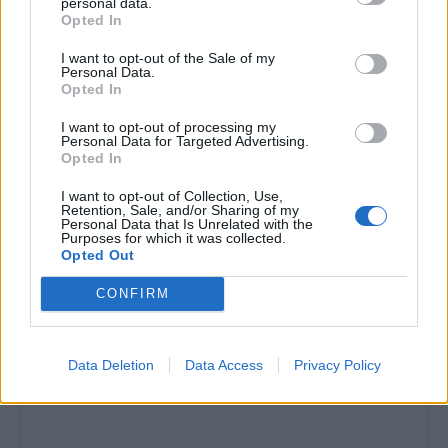
personal data.
Opted In
“Invertim 1,9 milions a la xarxa d’aigua i
estudiem si municipalitzem el servei”
I want to opt-out of the Sale of my
Personal Data.
12 de juny de 2026
Opted In
Entrevistes
I want to opt-out of processing my
Personal Data for Targeted Advertising.
“A les Terres de l’Ebre faltarien unes mil
Opted In
infermeres per a arribar a les ràtios
europees”
I want to opt-out of Collection, Use,
5 de juny de 2026
Retention, Sale, and/or Sharing of my
Entrevistes
Personal Data that Is Unrelated with the
Purposes for which it was collected.
Opted Out
CONFIRM
DEIXA UNA RESPOSTA
Data Deletion
Data Access
Privacy Policy