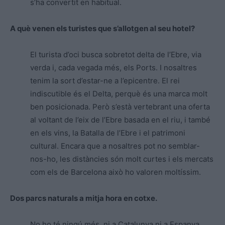
s’ha convertit en habitual.
A què venen els turistes que s’allotgen al seu hotel?
El turista d’oci busca sobretot delta de l’Ebre, via
verda i, cada vegada més, els Ports. I nosaltres
tenim la sort d’estar-ne a l’epicentre. El rei
indiscutible és el Delta, perquè és una marca molt
ben posicionada. Però s’està vertebrant una oferta
al voltant de l’eix de l’Ebre basada en el riu, i també
en els vins, la Batalla de l’Ebre i el patrimoni
cultural. Encara que a nosaltres pot no semblar-
nos-ho, les distàncies són molt curtes i els mercats
com els de Barcelona això ho valoren moltíssim.
Dos parcs naturals a mitja hora en cotxe.
No ho té ningú més, ni a Catalunya ni a Espanya.