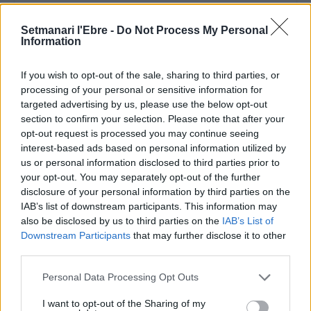
Setmanari l'Ebre -
Do Not Process My Personal
Information
If you wish to opt-out of the sale, sharing to third parties, or
processing of your personal or sensitive information for
targeted advertising by us, please use the below opt-out
Albert Mestre
section to confirm your selection. Please note that after your
Periodista
opt-out request is processed you may continue seeing
interest-based ads based on personal information utilized by
us or personal information disclosed to third parties prior to
your opt-out. You may separately opt-out of the further
disclosure of your personal information by third parties on the
IAB’s list of downstream participants. This information may
also be disclosed by us to third parties on the
IAB’s List of
ARTICLES RELACIONATS
Downstream Participants
that may further disclose it to other
third parties.
“Terres de l’Ebre serà el territori que creixerà
més esta legislatura”
Personal Data Processing Opt Outs
26 de juny de 2026
I want to opt-out of the Sharing of my
Entrevistes