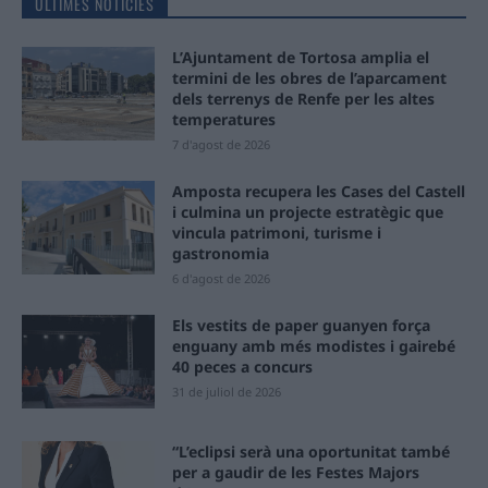
ÚLTIMES NOTÍCIES
L’Ajuntament de Tortosa amplia el
termini de les obres de l’aparcament
dels terrenys de Renfe per les altes
temperatures
7 d'agost de 2026
Amposta recupera les Cases del Castell
i culmina un projecte estratègic que
vincula patrimoni, turisme i
gastronomia
6 d'agost de 2026
Els vestits de paper guanyen força
enguany amb més modistes i gairebé
40 peces a concurs
31 de juliol de 2026
“L’eclipsi serà una oportunitat també
per a gaudir de les Festes Majors