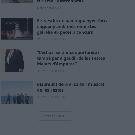
turisme i gastronomia
6 d'agost de 2026
Els vestits de paper guanyen força
enguany amb més modistes i
gairebé 40 peces a concurs
31 de juliol de 2026
“L’eclipsi serà una oportunitat
també per a gaudir de les Festes
Majors d’Amposta”
31 de juliol de 2026
Blaumut lidera el cartell musical
de les Festes
31 de juliol de 2026
Carrega més