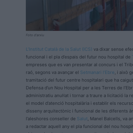
Foto d'arxiu
L’Institut Català de la Salut (ICS)
va dixar sense efec
funcional i el pla d’espais del futur nou hospital de
empreses que es van presentar al concurs i el Tribu
raó, segons va avançar el
Setmanari l’Ebre
, i això
tramitació del futur centre hospitalari que ha caigu
Defensa d’un Nou Hospital per a les Terres de l’Ebre
administratiu anul·lat i tornar a traure a licitació l
el model d’atenció hospitalària i establir els recurs
disseny arquitectònic i funcional de les diferents 
l’aleshores conseller de
Salut
, Manel Balcells, va a
a redactar aquell any el pla funcional del nou hospit