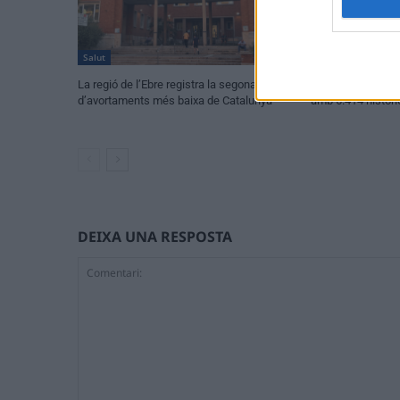
Salut
Salut
La regió de l’Ebre registra la segona taxa
Quatre dècades d’
d’avortaments més baixa de Catalunya
amb 6.414 històri
DEIXA UNA RESPOSTA