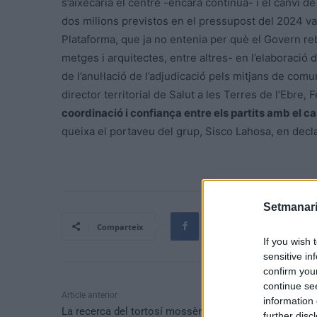
s’aixecaria el centre -encara continua- i el canvi d
dos milions previstos en el pressupost del 2024 v
Plataforma, que ja no entenia per què el Govern reb
metges i arquitectes, entre altres- en l’elaboració 
de l’anul·lació de l’adjudicació pels mitjans de co
director territorial de Salut a les Terres de l’Ebre, 
coordinació i confiança entre els partits amb el c
queixa el portaveu del grup, Sisco Lahosa, en decla
Setmanari
Comparteix
If you wish 
sensitive in
confirm you
continue se
Article anterior
information 
La recerca del tortosí mossèn Bertomeu, assot de la
further disc