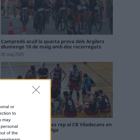
Campredó acull la quarta prova dels Argilers
diumenge 10 de maig amb dos recorreguts
09 maig 2026
sonal or
ection to
ou may
El Cantaires amb baixes rep al CB Viladecans en
 personal
el tram decisiu de la lliga
out of the
09 maig 2026
 downstream