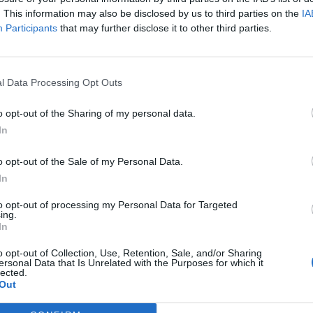
Hospital de l’Ebre, uns terrenys no inundables a Sant
. This information may also be disclosed by us to third parties on the
IA
Llàtzer
Participants
that may further disclose it to other third parties.
l Data Processing Opt Outs
o opt-out of the Sharing of my personal data.
In
o opt-out of the Sale of my Personal Data.
In
to opt-out of processing my Personal Data for Targeted
ing.
In
o opt-out of Collection, Use, Retention, Sale, and/or Sharing
ersonal Data that Is Unrelated with the Purposes for which it
lected.
Out