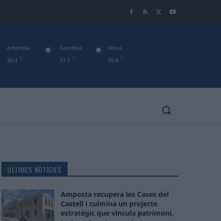
Amposta
Gandesa
Mora
C
C
C
30.4
31.7
35.8
ÚLTIMES NOTÍCIES
Amposta recupera les Cases del
Castell i culmina un projecte
estratègic que vincula patrimoni,