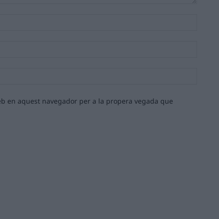
Nom:*
Email:*
Lloc
web:
 web en aquest navegador per a la propera vegada que