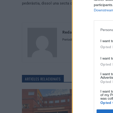
pederàstia, dissol una secta criminal
participants
Downstream 
Persona
Redaccio
Periodistes
I want t
Opted 
I want t
Opted 
I want 
Advertis
ARTICLES RELACIONATS
Opted 
I want t
of my P
was col
Opted 