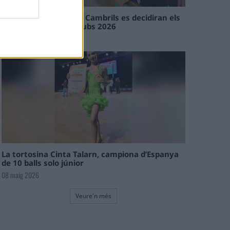
En les tirades de Flix i Cambrils es decidiran els
campions de l’Interclubs 2026
08 maig 2026
La tortosina Cinta Talarn, campiona d’Espanya
de 10 balls solo júnior
08 maig 2026
Veure'n més