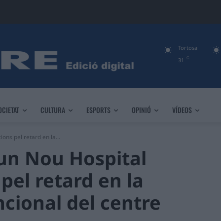
Tortosa
C
31
OCIETAT
CULTURA
ESPORTS
OPINIÓ
VÍDEOS
ons pel retard en la...
un Nou Hospital
 pel retard en la
ncional del centre