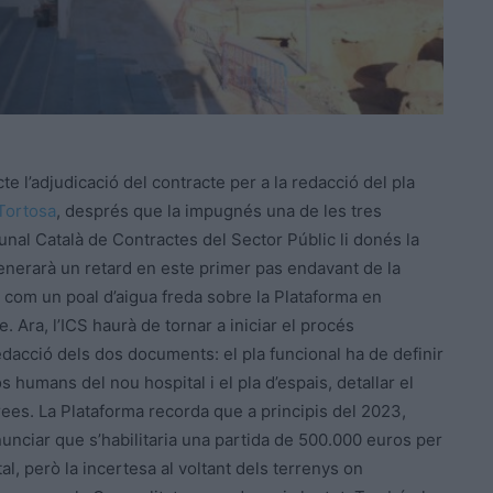
te l’adjudicació del contracte per a la redacció del pla
Tortosa
, després que la impugnés una de les tres
nal Català de Contractes del Sector Públic li donés la
 generarà un retard en este primer pas endavant de la
t com un poal d’aigua freda sobre la Plataforma en
. Ara, l’ICS haurà de tornar a iniciar el procés
a redacció dels dos documents: el pla funcional ha de definir
os humans del nou hospital i el pla d’espais, detallar el
àrees. La Plataforma recorda que a principis del 2023,
nunciar que s’habilitaria una partida de 500.000 euros per
al, però la incertesa al voltant dels terrenys on