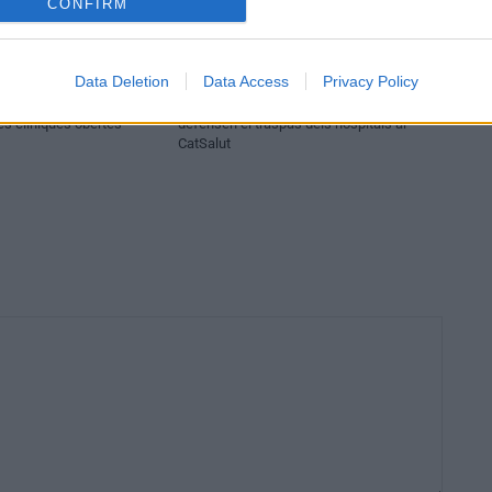
CONFIRM
Equipaments
Data Deletion
Data Access
Privacy Policy
atenció a les addiccions
Les alcaldies d’ERC de Tortosa i Amposta
es clíniques obertes
defensen el traspàs dels hospitals al
CatSalut