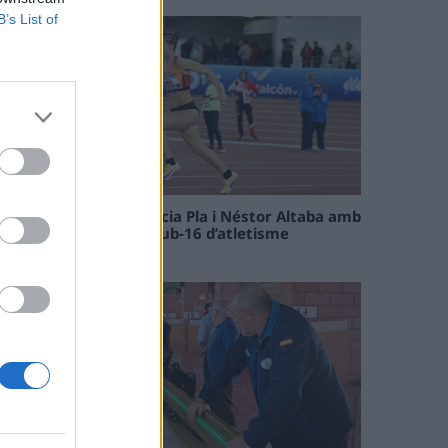
B’s List of
Paula Sintorres, Patrícia Pla i Néstor Altaba amb
la selecció catalana sub-16 d’atletisme
08 maig 2026