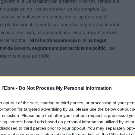
e govern a la Generalitat van endarrerir-ho tot. També els
an quedar en no-res en aprovar-se els comptes. La
utjava la implicació de tècnics del grup de pressió -
del pla funcional, lamenta ara que s’ha hagut d’assabentar
municació. Per això, ha demanat una reunió urgent amb el
Ferran Roche. “
Ni hi ha transparència ni hi ha hagut
anvi de Govern, segurament per tacticisme polític
”, se
racions a este periòdic.
 l'Ebre -
Do Not Process My Personal Information
to opt-out of the sale, sharing to third parties, or processing of your per
formation for targeted advertising by us, please use the below opt-out s
r selection. Please note that after your opt-out request is processed y
eing interest-based ads based on personal information utilized by us or
Article següent
disclosed to third parties prior to your opt-out. You may separately opt-
Tortosa proposa una nova ubicació per al futur
losure of your personal information by third parties on the IAB’s list of