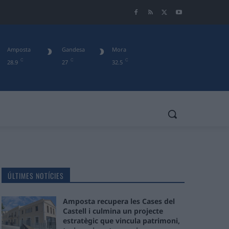
Amposta
Gandesa
Mora
C
C
C
28.9
27
32.5
ÚLTIMES NOTÍCIES
Amposta recupera les Cases del
Castell i culmina un projecte
estratègic que vincula patrimoni,