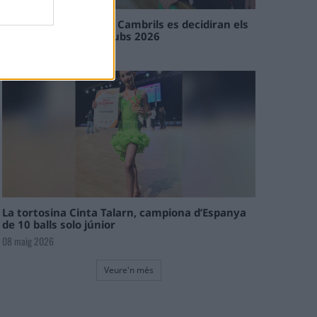
En les tirades de Flix i Cambrils es decidiran els
campions de l’Interclubs 2026
08 maig 2026
La tortosina Cinta Talarn, campiona d’Espanya
de 10 balls solo júnior
08 maig 2026
Veure'n més