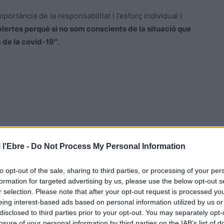
portància de la responsabilitat i l’esforç individual i
lertes perquè si no som conscients de la situació que
 de la covid-19″.
 l'Ebre -
Do Not Process My Personal Information
to opt-out of the sale, sharing to third parties, or processing of your per
formation for targeted advertising by us, please use the below opt-out s
Article següent
r selection. Please note that after your opt-out request is processed y
a
El Govern permetrà saltar-se el confinament municipal
eing interest-based ads based on personal information utilized by us or
per assistir a mítings electorals
disclosed to third parties prior to your opt-out. You may separately opt-
losure of your personal information by third parties on the IAB’s list of