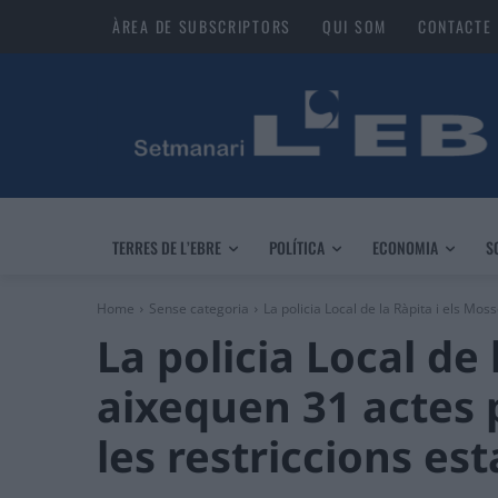
ÀREA DE SUBSCRIPTORS
QUI SOM
CONTACTE
TERRES DE L’EBRE
POLÍTICA
ECONOMIA
S
Home
Sense categoria
La policia Local de la Ràpita i els Mos
La policia Local de 
aixequen 31 actes
les restriccions es