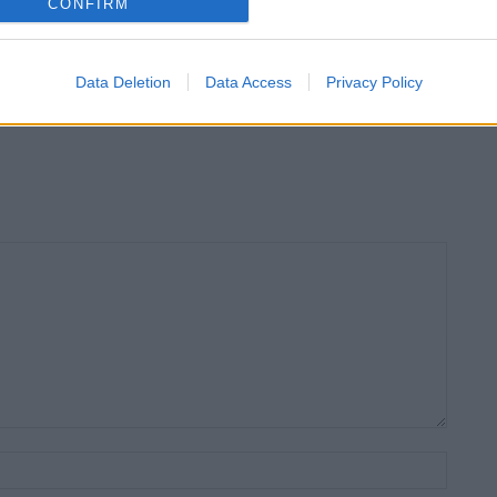
CONFIRM
per guanyen força
“L’eclipsi serà una oportunitat també per a
modistes i gairebé 40
gaudir de les Festes Majors d’Amposta”
Data Deletion
Data Access
Privacy Policy
Nom:*