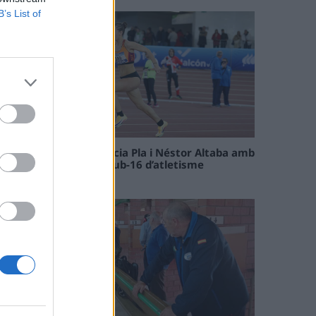
B’s List of
Paula Sintorres, Patrícia Pla i Néstor Altaba amb
la selecció catalana sub-16 d’atletisme
08 maig 2026