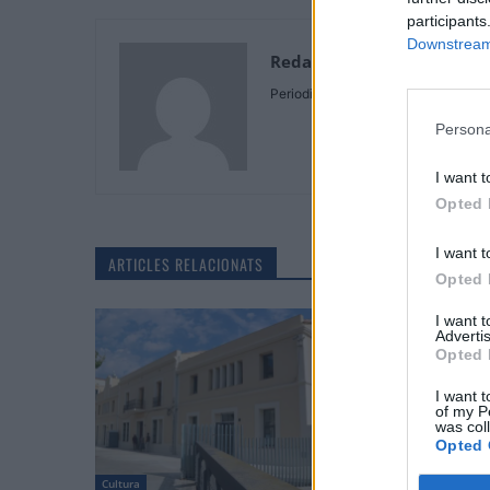
participants
Downstream 
Redaccio
Periodistes
Persona
I want t
Opted 
I want t
ARTICLES RELACIONATS
Opted 
I want 
Advertis
Opted 
I want t
of my P
was col
Opted 
Cultura
Festes