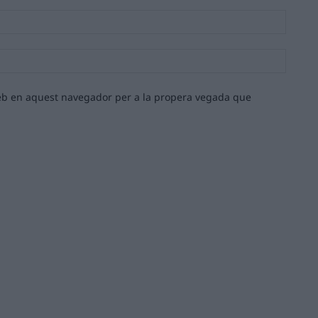
Email:*
Lloc
web:
 web en aquest navegador per a la propera vegada que