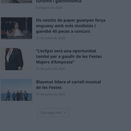
turisme i gastronomia
6 d'agost de 2026
Els vestits de paper guanyen força
enguany amb més modistes i
gairebé 40 peces a concurs
31 de juliol de 2026
“L’eclipsi serà una oportunitat
també per a gaudir de les Festes
Majors d’Amposta”
31 de juliol de 2026
Blaumut lidera el cartell musical
de les Festes
31 de juliol de 2026
Carrega més