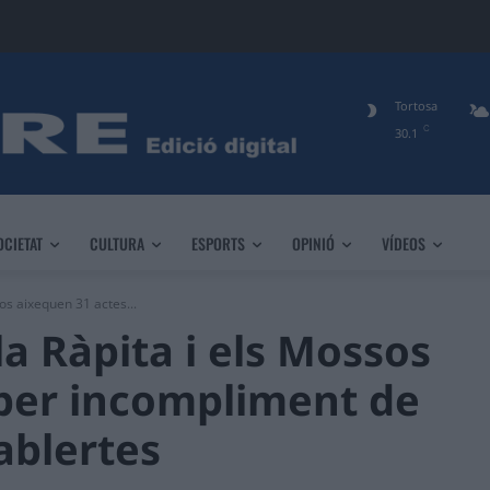
Tortosa
C
30.1
OCIETAT
CULTURA
ESPORTS
OPINIÓ
VÍDEOS
sos aixequen 31 actes...
la Ràpita i els Mossos
 per incompliment de
tablertes