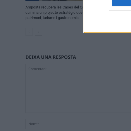
Amposta recupera les Cases del Castell i
Els vestits de pa
culmina un projecte estratègic que vincula
enguany amb més 
patrimoni, turisme i gastronomia
peces a concurs
DEIXA UNA RESPOSTA
Comentari: