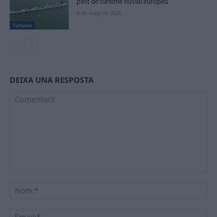
pilot de turisme fluvial europeu
8 de maig de 2026
Turisme
DEIXA UNA RESPOSTA
Comentari:
No
Ema