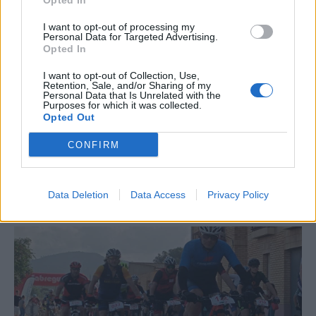
Opted In
I want to opt-out of processing my
Personal Data for Targeted Advertising.
Opted In
I want to opt-out of Collection, Use,
Retention, Sale, and/or Sharing of my
Personal Data that Is Unrelated with the
Purposes for which it was collected.
Opted Out
CONFIRM
La Cursa de l’Aldea segona d’etiqueta d’or de la
Running Sèries Terres de l’Ebre
Data Deletion
Data Access
Privacy Policy
09 maig 2026