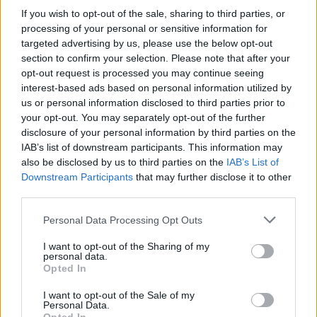
Caçadors de subvencions
If you wish to opt-out of the sale, sharing to third parties, or
30 de juliol de 2026
processing of your personal or sensitive information for
targeted advertising by us, please use the below opt-out
section to confirm your selection. Please note that after your
opt-out request is processed you may continue seeing
Amposta viurà unes festes amb més
interest-based ads based on personal information utilized by
de 200 actes i l’expectació per l’eclipsi
us or personal information disclosed to third parties prior to
31 de juliol de 2026
your opt-out. You may separately opt-out of the further
disclosure of your personal information by third parties on the
IAB’s list of downstream participants. This information may
also be disclosed by us to third parties on the
IAB’s List of
Només 3 de cada 10 turistes visiten la
Downstream Participants
that may further disclose it to other
regió de l’Ebre durant juliol i agost
third parties.
31 de juliol de 2026
Personal Data Processing Opt Outs
Carrega més
I want to opt-out of the Sharing of my
personal data.
Opted In
I want to opt-out of the Sale of my
Personal Data.