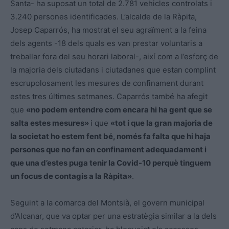
Santa- ha suposat un total de 2.781 vehicles controlats i
3.240 persones identificades. L’alcalde de la Ràpita,
Josep Caparrós, ha mostrat el seu agraïment a la feina
dels agents -18 dels quals es van prestar voluntaris a
treballar fora del seu horari laboral-, així com a l’esforç de
la majoria dels ciutadans i ciutadanes que estan complint
escrupolosament les mesures de confinament durant
estes tres últimes setmanes. Caparrós també ha afegit
que
«no podem entendre com encara hi ha gent que se
salta estes mesures»
i que
«tot i que la gran majoria de
la societat ho estem fent bé, només fa falta que hi haja
persones que no fan en confinament adequadament i
que una d’estes puga tenir la Covid-10 perquè tinguem
un focus de contagis a la Ràpita»
.
Seguint a la comarca del Montsià, el govern municipal
d’Alcanar, que va optar per una estratègia similar a la dels