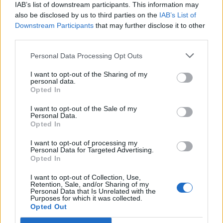
IAB’s list of downstream participants. This information may
also be disclosed by us to third parties on the
IAB’s List of
Downstream Participants
that may further disclose it to other
third parties.
Redaccio
Personal Data Processing Opt Outs
Periodistes
I want to opt-out of the Sharing of my
personal data.
Opted In
ARTICLES RELACIONATS
I want to opt-out of the Sale of my
Personal Data.
Opted In
Els vestits de paper guanyen força enguany
amb més modistes i gairebé 40 peces a
I want to opt-out of processing my
concurs
Personal Data for Targeted Advertising.
Opted In
31 de juliol de 2026
Festes
I want to opt-out of Collection, Use,
Retention, Sale, and/or Sharing of my
“L’eclipsi serà una oportunitat també per a
Personal Data that Is Unrelated with the
gaudir de les Festes Majors d’Amposta”
Purposes for which it was collected.
31 de juliol de 2026
Opted Out
Entrevistes