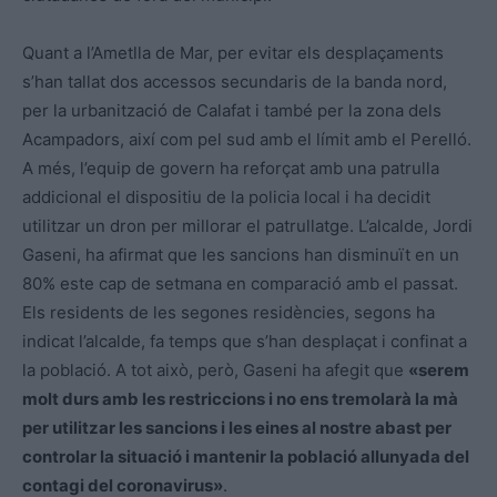
Quant a l’Ametlla de Mar, per evitar els desplaçaments
s’han tallat dos accessos secundaris de la banda nord,
per la urbanització de Calafat i també per la zona dels
Acampadors, així com pel sud amb el límit amb el Perelló.
A més, l’equip de govern ha reforçat amb una patrulla
addicional el dispositiu de la policia local i ha decidit
utilitzar un dron per millorar el patrullatge. L’alcalde, Jordi
Gaseni, ha afirmat que les sancions han disminuït en un
80% este cap de setmana en comparació amb el passat.
Els residents de les segones residències, segons ha
indicat l’alcalde, fa temps que s’han desplaçat i confinat a
la població. A tot això, però, Gaseni ha afegit que
«serem
molt durs amb les restriccions i no ens tremolarà la mà
per utilitzar les sancions i les eines al nostre abast per
controlar la situació i mantenir la població allunyada del
contagi del coronavirus»
.