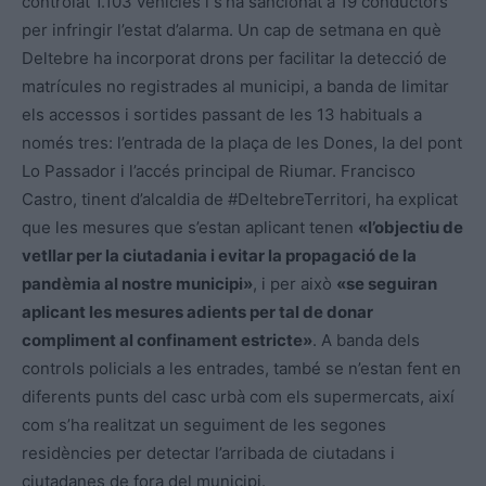
controlat 1.103 vehicles i s’ha sancionat a 19 conductors
per infringir l’estat d’alarma. Un cap de setmana en què
Deltebre ha incorporat drons per facilitar la detecció de
matrícules no registrades al municipi, a banda de limitar
els accessos i sortides passant de les 13 habituals a
només tres: l’entrada de la plaça de les Dones, la del pont
Lo Passador i l’accés principal de Riumar. Francisco
Castro, tinent d’alcaldia de #DeltebreTerritori, ha explicat
que les mesures que s’estan aplicant tenen
«l’objectiu de
vetllar per la ciutadania i evitar la propagació de la
pandèmia al nostre municipi»
, i per això
«se seguiran
aplicant les mesures adients per tal de donar
compliment al confinament estricte»
. A banda dels
controls policials a les entrades, també se n’estan fent en
diferents punts del casc urbà com els supermercats, així
com s’ha realitzat un seguiment de les segones
residències per detectar l’arribada de ciutadans i
ciutadanes de fora del municipi.