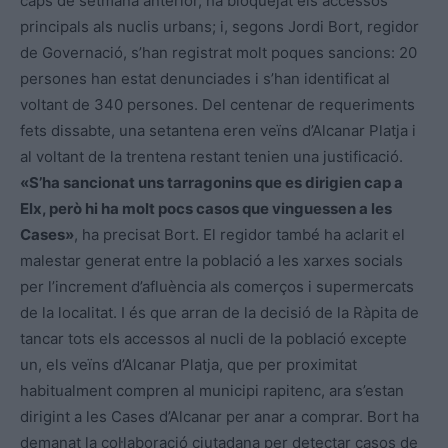
caps de setmana anterior, ha bloquejat els accessos
principals als nuclis urbans; i, segons Jordi Bort, regidor
de Governació, s’han registrat molt poques sancions: 20
persones han estat denunciades i s’han identificat al
voltant de 340 persones. Del centenar de requeriments
fets dissabte, una setantena eren veïns d’Alcanar Platja i
al voltant de la trentena restant tenien una justificació.
«S’ha sancionat uns tarragonins que es dirigien cap a
Elx, però hi ha molt pocs casos que vinguessen a les
Cases»
, ha precisat Bort. El regidor també ha aclarit el
malestar generat entre la població a les xarxes socials
per l’increment d’afluència als comerços i supermercats
de la localitat. I és que arran de la decisió de la Ràpita de
tancar tots els accessos al nucli de la població excepte
un, els veïns d’Alcanar Platja, que per proximitat
habitualment compren al municipi rapitenc, ara s’estan
dirigint a les Cases d’Alcanar per anar a comprar. Bort ha
demanat la col·laboració ciutadana per detectar casos de