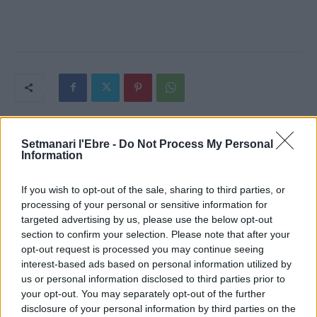
Setmanari l'Ebre -
Do Not Process My Personal
Article anterior
Article següent
Information
Carn i plàstic
Docents d’EUSES-Terres de
l’Ebre elaboren un vídeo amb
If you wish to opt-out of the sale, sharing to third parties, or
pautes d’exercicis dirigides
processing of your personal or sensitive information for
als afectats per coronavirus
targeted advertising by us, please use the below opt-out
section to confirm your selection. Please note that after your
opt-out request is processed you may continue seeing
interest-based ads based on personal information utilized by
us or personal information disclosed to third parties prior to
your opt-out. You may separately opt-out of the further
disclosure of your personal information by third parties on the