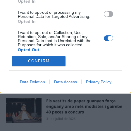
Ema
Opted In
I want to opt-out of processing my
Llo
Personal Data for Targeted Advertising.
Opted In
we
I want to opt-out of Collection, Use,
Deseu el meu nom, el correu electrònic i el lloc web en
Retention, Sale, and/or Sharing of my
aquest navegador per a la propera vegada que comenti.
Personal Data that Is Unrelated with the
Purposes for which it was collected.
Opted Out
CONFIRM
Data Deletion
Data Access
Privacy Policy
ÚLTIMES NOTÍCIES
Els vestits de paper guanyen força
enguany amb més modistes i gairebé
40 peces a concurs
31 de juliol de 2026