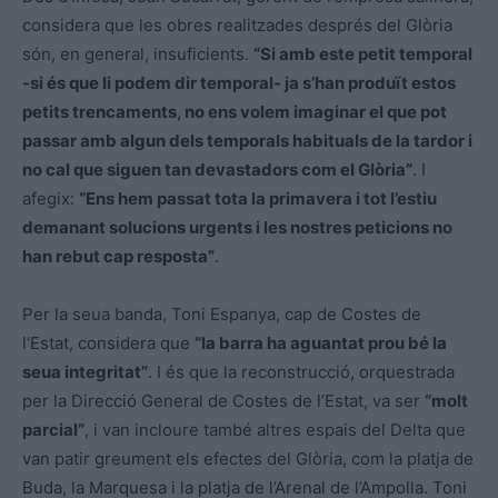
considera que les obres realitzades després del Glòria
són, en general, insuficients.
“Si amb este petit temporal
-si és que li podem dir temporal- ja s’han produït estos
petits trencaments, no ens volem imaginar el que pot
passar amb algun dels temporals habituals de la tardor i
no cal que siguen tan devastadors com el Glòria”
. I
afegix:
“Ens hem passat tota la primavera i tot l’estiu
demanant solucions urgents i les nostres peticions no
han rebut cap resposta”
.
Per la seua banda, Toni Espanya, cap de Costes de
l’Estat, considera que
“la barra ha aguantat prou bé la
seua integritat”
. I és que la reconstrucció, orquestrada
per la Direcció General de Costes de l’Estat, va ser
“molt
parcial”
, i van incloure també altres espais del Delta que
van patir greument els efectes del Glòria, com la platja de
Buda, la Marquesa i la platja de l’Arenal de l’Ampolla. Toni