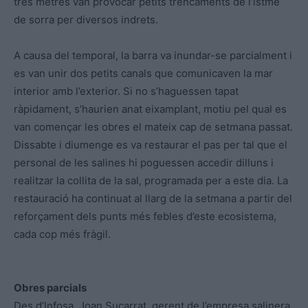
tres metres van provocar petits trencaments de l’istme
de sorra per diversos indrets.
A causa del temporal, la barra va inundar-se parcialment i
es van unir dos petits canals que comunicaven la mar
interior amb l’exterior. Si no s’haguessen tapat
ràpidament, s’haurien anat eixamplant, motiu pel qual es
van començar les obres el mateix cap de setmana passat.
Dissabte i diumenge es va restaurar el pas per tal que el
personal de les salines hi poguessen accedir dilluns i
realitzar la collita de la sal, programada per a este dia. La
restauració ha continuat al llarg de la setmana a partir del
reforçament dels punts més febles d’este ecosistema,
cada cop més fràgil.
Obres parcials
Des d’Infosa, Joan Sucarrat, gerent de l’empresa salinera,