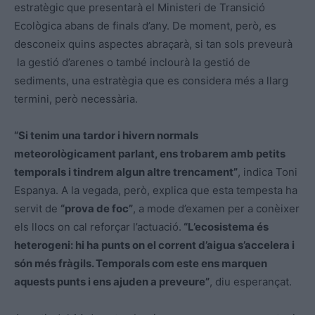
estratègic que presentarà el Ministeri de Transició
Ecològica abans de finals d’any. De moment, però, es
desconeix quins aspectes abraçarà, si tan sols preveurà
la gestió d’arenes o també inclourà la gestió de
sediments, una estratègia que es considera més a llarg
termini, però necessària.
“Si tenim una tardor i hivern normals
meteorològicament parlant, ens trobarem amb petits
temporals i tindrem algun altre trencament”
, indica Toni
Espanya. A la vegada, però, explica que esta tempesta ha
servit de
“prova de foc”
, a mode d’examen per a conèixer
els llocs on cal reforçar l’actuació.
“L’ecosistema és
heterogeni: hi ha punts on el corrent d’aigua s’accelera i
són més fràgils. Temporals com este ens marquen
aquests punts i ens ajuden a preveure”
, diu esperançat.