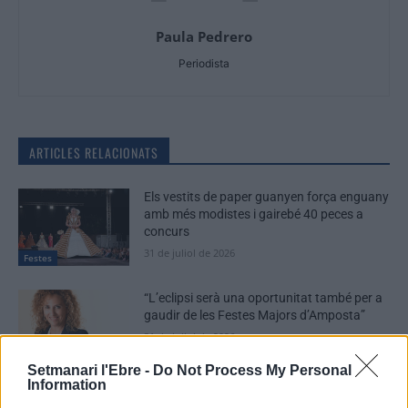
Paula Pedrero
Periodista
ARTICLES RELACIONATS
Els vestits de paper guanyen força enguany
amb més modistes i gairebé 40 peces a
concurs
31 de juliol de 2026
Festes
“L’eclipsi serà una oportunitat també per a
gaudir de les Festes Majors d’Amposta”
31 de juliol de 2026
Entrevistes
Setmanari l'Ebre -
Do Not Process My Personal
Information
Blaumut lidera el cartell musical de les